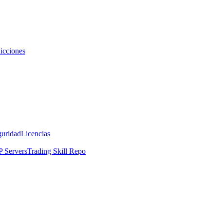
icciones
guridad
Licencias
 Servers
Trading Skill Repo