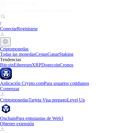
Mercados
Particulares
Empresas
Descubrir
/
Conectar
Registrarse
Criptomonedas
Todas las monedas
Cestas
Ganar
Staking
Tendencias
Bitcoin
Ethereum
XRP
Dogecoin
Cronos
Aplicación Crypto.com
Para usuarios cotidianos
Comenzar
Criptomonedas
Tarjeta Visa prepago
Level Up
Onchain
Para entusiastas de Web3
Obtener extensión