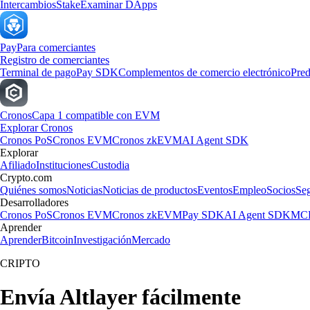
Intercambios
Stake
Examinar DApps
Pay
Para comerciantes
Registro de comerciantes
Terminal de pago
Pay SDK
Complementos de comercio electrónico
Pred
Cronos
Capa 1 compatible con EVM
Explorar Cronos
Cronos PoS
Cronos EVM
Cronos zkEVM
AI Agent SDK
Explorar
Afiliado
Instituciones
Custodia
Crypto.com
Quiénes somos
Noticias
Noticias de productos
Eventos
Empleo
Socios
Se
Desarrolladores
Cronos PoS
Cronos EVM
Cronos zkEVM
Pay SDK
AI Agent SDK
MCP
Aprender
Aprender
Bitcoin
Investigación
Mercado
CRIPTO
Envía Altlayer fácilmente