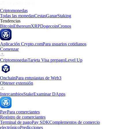
Criptomonedas
Todas las monedas
Cestas
Ganar
Staking
Tendencias
Bitcoin
Ethereum
XRP
Dogecoin
Cronos
Aplicación Crypto.com
Para usuarios cotidianos
Comenzar
Criptomonedas
Tarjeta Visa prepago
Level Up
Onchain
Para entusiastas de Web3
Obtener extensión
Intercambios
Stake
Examinar DApps
Pay
Para comerciantes
Registro de comerciantes
Terminal de pago
Pay SDK
Complementos de comercio
electrónico
Predicciones