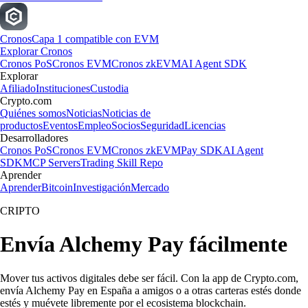
Cronos
Capa 1 compatible con EVM
Explorar Cronos
Cronos PoS
Cronos EVM
Cronos zkEVM
AI Agent SDK
Explorar
Afiliado
Instituciones
Custodia
Crypto.com
Quiénes somos
Noticias
Noticias de
productos
Eventos
Empleo
Socios
Seguridad
Licencias
Desarrolladores
Cronos PoS
Cronos EVM
Cronos zkEVM
Pay SDK
AI Agent
SDK
MCP Servers
Trading Skill Repo
Aprender
Aprender
Bitcoin
Investigación
Mercado
CRIPTO
Envía Alchemy Pay fácilmente
Mover tus activos digitales debe ser fácil. Con la app de Crypto.com,
envía Alchemy Pay en España a amigos o a otras carteras estés donde
estés y muévete libremente por el ecosistema blockchain.