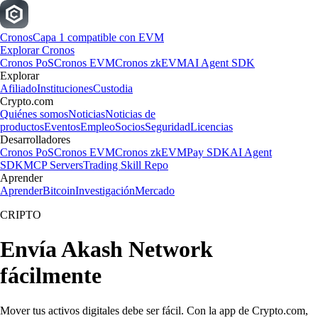
Cronos
Capa 1 compatible con EVM
Explorar Cronos
Cronos PoS
Cronos EVM
Cronos zkEVM
AI Agent SDK
Explorar
Afiliado
Instituciones
Custodia
Crypto.com
Quiénes somos
Noticias
Noticias de
productos
Eventos
Empleo
Socios
Seguridad
Licencias
Desarrolladores
Cronos PoS
Cronos EVM
Cronos zkEVM
Pay SDK
AI Agent
SDK
MCP Servers
Trading Skill Repo
Aprender
Aprender
Bitcoin
Investigación
Mercado
CRIPTO
Envía Akash Network
fácilmente
Mover tus activos digitales debe ser fácil. Con la app de Crypto.com,