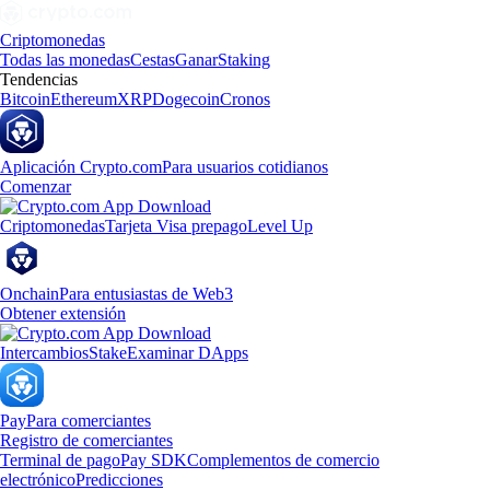
Criptomonedas
Todas las monedas
Cestas
Ganar
Staking
Tendencias
Bitcoin
Ethereum
XRP
Dogecoin
Cronos
Aplicación Crypto.com
Para usuarios cotidianos
Comenzar
Criptomonedas
Tarjeta Visa prepago
Level Up
Onchain
Para entusiastas de Web3
Obtener extensión
Intercambios
Stake
Examinar DApps
Pay
Para comerciantes
Registro de comerciantes
Terminal de pago
Pay SDK
Complementos de comercio
electrónico
Predicciones