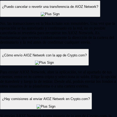
¿Puedo cancelar o revertir una transferencia de AIOZ Network?
No, las transacciones en la blockchain son inmutables. Una vez que la
operación se ha autorizado y confirmado en la red, no es posible
cancelarla ni revertirla para recuperar tus AIOZ Network. Es
fundamental que revises cuidadosamente la dirección de la cartera del
destinatario y la red antes de confirmar cualquier envío.
¿Cómo envío AIOZ Network con la app de Crypto.com?
Para enviar AIOZ Network, abre la aplicación, ve al apartado de tus
cuentas, entra en tu cartera cripto y selecciona tu saldo. Elige la opción
de transferir y luego la de retirar. Desde ahí, podrás enviar los fondos a
otros usuarios de la plataforma o a una cartera externa.
¿Hay comisiones al enviar AIOZ Network en Crypto.com?
Si envías AIOZ Network a otro usuario de la app de Crypto.com, la