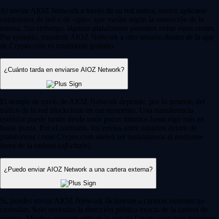
Al enviar AIOZ Network a través de su red nativa, suelen aplicarse
comisiones de red o de «gas», que varían según la saturación de la
misma. Sin embargo, algunas plataformas permiten evitar estos costes.
Por ejemplo, transferir AIOZ Network a otro usuario dentro de la app
de Crypto.com es totalmente gratuito.
¿Cuánto tarda en enviarse AIOZ Network?
El tiempo de envío de AIOZ Network depende, por lo general, del
tráfico de la red blockchain en ese momento. Una transferencia
estándar puede tardar desde unos pocos minutos hasta algo más en
horas punta. Por el contrario, los envíos entre usuarios dentro de
plataformas como Crypto.com suelen ser instantáneos al realizarse
fuera de la cadena (
off-chain
).
¿Puedo enviar AIOZ Network a una cartera externa?
Sí, puedes enviar AIOZ Network fácilmente a carteras externas no
custodias. Solo necesitas la dirección pública exacta de la cartera de
destino. Muchos usuarios utilizan la app de Crypto.com para transferir