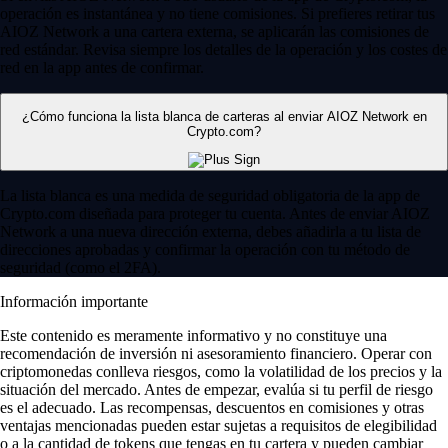
operación es instantánea y no tiene comisiones. Si prefieres retirar tus
AIOZ Network a una cartera externa, se aplicarán las comisiones de
red estándar. Revisa siempre los detalles de la operación y los costes de
red en la app antes de confirmar.
¿Cómo funciona la lista blanca de carteras al enviar AIOZ Network en
Crypto.com?
La lista blanca es una medida de seguridad obligatoria de la app de
Crypto.com diseñada para proteger tu cuenta. Antes de enviar AIOZ
Network a una nueva dirección externa, debes añadirla a tu lista de
direcciones aprobadas y confirmar la operación con tu método de
seguridad (como el 2FA).
Información importante
Este contenido es meramente informativo y no constituye una
recomendación de inversión ni asesoramiento financiero. Operar con
criptomonedas conlleva riesgos, como la volatilidad de los precios y la
situación del mercado. Antes de empezar, evalúa si tu perfil de riesgo
es el adecuado. Las recompensas, descuentos en comisiones y otras
ventajas mencionadas pueden estar sujetas a requisitos de elegibilidad
o a la cantidad de tokens que tengas en tu cartera y pueden cambiar