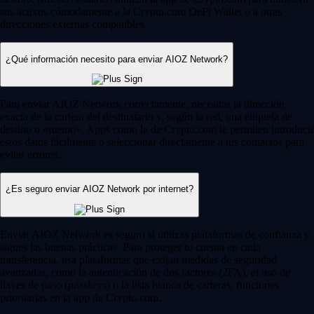
sus activos cómodamente a la Crypto.com DeFi Wallet o a otras
direcciones externas compatibles.
¿Qué información necesito para enviar AIOZ Network?
Para enviar AIOZ Network correctamente, necesitas la dirección
exacta de la cartera del destinatario y, según la red, una etiqueta de
destino o «memo». Apps como la de Crypto.com te permiten introducir
estos datos fácilmente o seleccionar directamente a tus contactos para
evitar errores.
¿Es seguro enviar AIOZ Network por internet?
Enviar AIOZ Network es seguro si utilizas plataformas de confianza y
sigues las buenas prácticas. Para proteger tu cuenta en cada
transferencia, usa plataformas que exijan medidas de seguridad
avanzadas, como la autenticación de dos factores (2FA), el uso de
llaves de paso (
passkeys
) o la lista blanca de carteras, funciones
prioritarias en la app de Crypto.com.