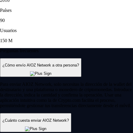
2016
Países
90
Usuarios
150 M
Preguntas frecuentes
¿Cómo envío AIOZ Network a otra persona?
Para enviar AIOZ Network, solo necesitas la dirección de la wallet del
destinatario y una plataforma o monedero de criptomonedas. Introduce
la dirección, indica la cantidad y confirma la operación. Usar una
aplicación intuitiva como la de Crypto.com facilita el proceso,
permitiéndote gestionar tus transferencias directamente desde el móvil.
¿Cuánto cuesta enviar AIOZ Network?