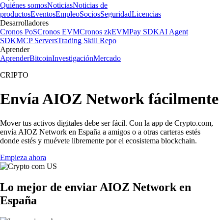
Quiénes somos
Noticias
Noticias de
productos
Eventos
Empleo
Socios
Seguridad
Licencias
Desarrolladores
Cronos PoS
Cronos EVM
Cronos zkEVM
Pay SDK
AI Agent
SDK
MCP Servers
Trading Skill Repo
Aprender
Aprender
Bitcoin
Investigación
Mercado
CRIPTO
Envía AIOZ Network fácilmente
Mover tus activos digitales debe ser fácil. Con la app de Crypto.com,
envía AIOZ Network en España a amigos o a otras carteras estés
donde estés y muévete libremente por el ecosistema blockchain.
Empieza ahora
Lo mejor de enviar AIOZ Network en
España