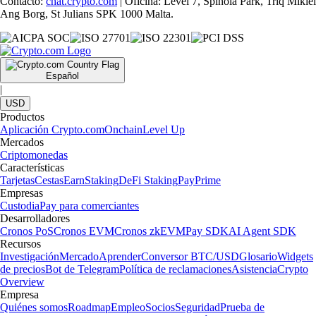
Contacto:
chat.crypto.com
| Oficina: Level 7, Spinola Park, Triq Mikiel
Ang Borg, St Julians SPK 1000 Malta.
Español
|
USD
Productos
Aplicación Crypto.com
Onchain
Level Up
Mercados
Criptomonedas
Características
Tarjetas
Cestas
Earn
Staking
DeFi Staking
Pay
Prime
Empresas
Custodia
Pay para comerciantes
Desarrolladores
Cronos PoS
Cronos EVM
Cronos zkEVM
Pay SDK
AI Agent SDK
Recursos
Investigación
Mercado
Aprender
Conversor BTC/USD
Glosario
Widgets
de precios
Bot de Telegram
Política de reclamaciones
Asistencia
Crypto
Overview
Empresa
Quiénes somos
Roadmap
Empleo
Socios
Seguridad
Prueba de