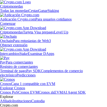
Criptomonedas
Todas las monedas
Cestas
Ganar
Staking
Aplicación Crypto.com
Para usuarios cotidianos
Comenzar
Criptomonedas
Tarjeta Visa prepago
Level Up
Onchain
Para entusiastas de Web3
Obtener extensión
Intercambios
Stake
Examinar DApps
Pay
Para comerciantes
Registro de comerciantes
Terminal de pago
Pay SDK
Complementos de comercio
electrónico
Predicciones
Cronos
Capa 1 compatible con EVM
Explorar Cronos
Cronos PoS
Cronos EVM
Cronos zkEVM
AI Agent SDK
Explorar
Afiliado
Instituciones
Custodia
Crypto.com