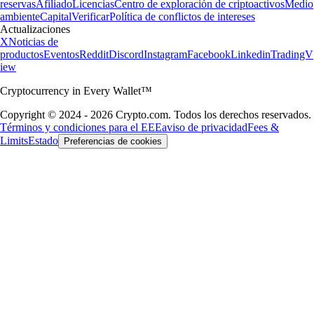
reservas
Afiliado
Licencias
Centro de exploración de criptoactivos
Medio
ambiente
Capital
Verificar
Política de conflictos de intereses
Actualizaciones
X
Noticias de
productos
Eventos
Reddit
Discord
Instagram
Facebook
Linkedin
TradingV
iew
Cryptocurrency in Every Wallet™
Copyright © 2024 - 2026 Crypto.com. Todos los derechos reservados.
Términos y condiciones para el EEE
aviso de privacidad
Fees &
Limits
Estado
Preferencias de cookies