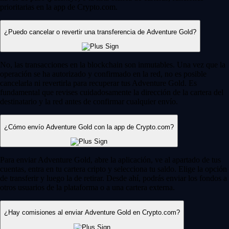
prioritarias en la app de Crypto.com.
¿Puedo cancelar o revertir una transferencia de Adventure Gold?
No, las transacciones en la blockchain son inmutables. Una vez que la
operación se ha autorizado y confirmado en la red, no es posible
cancelarla ni revertirla para recuperar tus Adventure Gold. Es
fundamental que revises cuidadosamente la dirección de la cartera del
destinatario y la red antes de confirmar cualquier envío.
¿Cómo envío Adventure Gold con la app de Crypto.com?
Para enviar Adventure Gold, abre la aplicación, ve al apartado de tus
cuentas, entra en tu cartera cripto y selecciona tu saldo. Elige la opción
de transferir y luego la de retirar. Desde ahí, podrás enviar los fondos a
otros usuarios de la plataforma o a una cartera externa.
¿Hay comisiones al enviar Adventure Gold en Crypto.com?