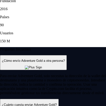
Fundación
2016
Países
90
Usuarios
150 M
Preguntas frecuentes
¿Cómo envío Adventure Gold a otra persona?
Para enviar Adventure Gold, solo necesitas la dirección de la wallet del
destinatario y una plataforma o monedero de criptomonedas. Introduce
la dirección, indica la cantidad y confirma la operación. Usar una
aplicación intuitiva como la de Crypto.com facilita el proceso,
permitiéndote gestionar tus transferencias directamente desde el móvil.
¿Cuánto cuesta enviar Adventure Gold?