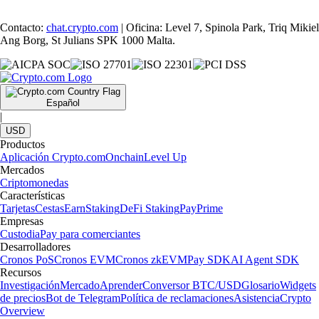
Contacto:
chat.crypto.com
| Oficina: Level 7, Spinola Park, Triq Mikiel
Ang Borg, St Julians SPK 1000 Malta.
Español
|
USD
Productos
Aplicación Crypto.com
Onchain
Level Up
Mercados
Criptomonedas
Características
Tarjetas
Cestas
Earn
Staking
DeFi Staking
Pay
Prime
Empresas
Custodia
Pay para comerciantes
Desarrolladores
Cronos PoS
Cronos EVM
Cronos zkEVM
Pay SDK
AI Agent SDK
Recursos
Investigación
Mercado
Aprender
Conversor BTC/USD
Glosario
Widgets
de precios
Bot de Telegram
Política de reclamaciones
Asistencia
Crypto
Overview