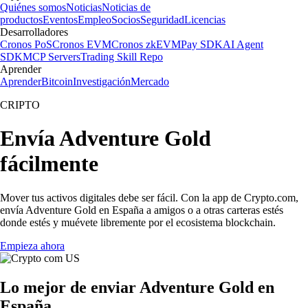
Quiénes somos
Noticias
Noticias de
productos
Eventos
Empleo
Socios
Seguridad
Licencias
Desarrolladores
Cronos PoS
Cronos EVM
Cronos zkEVM
Pay SDK
AI Agent
SDK
MCP Servers
Trading Skill Repo
Aprender
Aprender
Bitcoin
Investigación
Mercado
CRIPTO
Envía Adventure Gold
fácilmente
Mover tus activos digitales debe ser fácil. Con la app de Crypto.com,
envía Adventure Gold en España a amigos o a otras carteras estés
donde estés y muévete libremente por el ecosistema blockchain.
Empieza ahora
Lo mejor de enviar Adventure Gold en
España