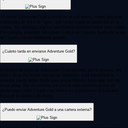
Al enviar Adventure Gold a través de su red nativa, suelen aplicarse
comisiones de red o de «gas», que varían según la saturación de la
misma. Sin embargo, algunas plataformas permiten evitar estos costes.
Por ejemplo, transferir Adventure Gold a otro usuario dentro de la app
de Crypto.com es totalmente gratuito.
¿Cuánto tarda en enviarse Adventure Gold?
El tiempo de envío de Adventure Gold depende, por lo general, del
tráfico de la red blockchain en ese momento. Una transferencia
estándar puede tardar desde unos pocos minutos hasta algo más en
horas punta. Por el contrario, los envíos entre usuarios dentro de
plataformas como Crypto.com suelen ser instantáneos al realizarse
fuera de la cadena (
off-chain
).
¿Puedo enviar Adventure Gold a una cartera externa?
Sí, puedes enviar Adventure Gold fácilmente a carteras externas no