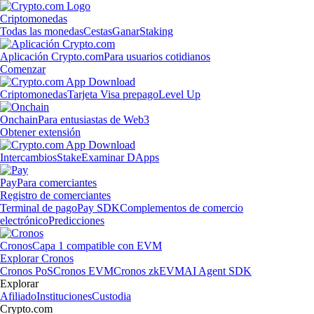
Criptomonedas
Todas las monedas
Cestas
Ganar
Staking
Aplicación Crypto.com
Para usuarios cotidianos
Comenzar
Criptomonedas
Tarjeta Visa prepago
Level Up
Onchain
Para entusiastas de Web3
Obtener extensión
Intercambios
Stake
Examinar DApps
Pay
Para comerciantes
Registro de comerciantes
Terminal de pago
Pay SDK
Complementos de comercio
electrónico
Predicciones
Cronos
Capa 1 compatible con EVM
Explorar Cronos
Cronos PoS
Cronos EVM
Cronos zkEVM
AI Agent SDK
Explorar
Afiliado
Instituciones
Custodia
Crypto.com