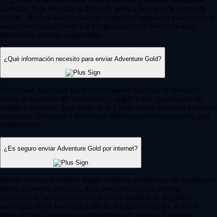
custodias. Solo necesitas la dirección pública exacta de la cartera de
destino. Muchos usuarios utilizan la app de Crypto.com para transferir
sus activos cómodamente a la Crypto.com DeFi Wallet o a otras
direcciones externas compatibles.
¿Qué información necesito para enviar Adventure Gold?
Para enviar Adventure Gold correctamente, necesitas la dirección
exacta de la cartera del destinatario y, según la red, una etiqueta de
destino o «memo». Apps como la de Crypto.com te permiten introducir
estos datos fácilmente o seleccionar directamente a tus contactos para
evitar errores.
¿Es seguro enviar Adventure Gold por internet?
Enviar Adventure Gold es seguro si utilizas plataformas de confianza y
sigues las buenas prácticas. Para proteger tu cuenta en cada
transferencia, usa plataformas que exijan medidas de seguridad
avanzadas, como la autenticación de dos factores (2FA), el uso de
llaves de paso (
passkeys
) o la lista blanca de carteras, funciones