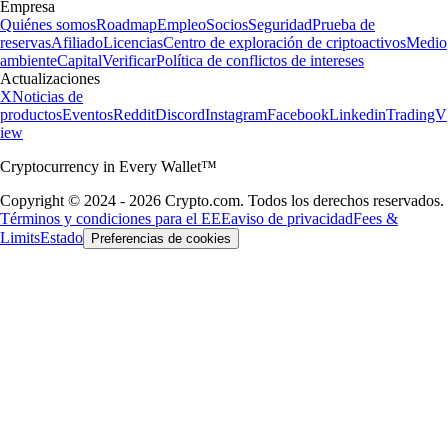
Empresa
Quiénes somos
Roadmap
Empleo
Socios
Seguridad
Prueba de
reservas
Afiliado
Licencias
Centro de exploración de criptoactivos
Medio
ambiente
Capital
Verificar
Política de conflictos de intereses
Actualizaciones
X
Noticias de
productos
Eventos
Reddit
Discord
Instagram
Facebook
Linkedin
TradingV
iew
Cryptocurrency in Every Wallet™
Copyright © 2024 - 2026 Crypto.com. Todos los derechos reservados.
Términos y condiciones para el EEE
aviso de privacidad
Fees &
Limits
Estado
Preferencias de cookies