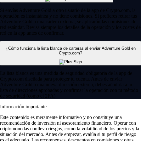
Si envías Adventure Gold a otro usuario de la app de Crypto.com, la
operación es instantánea y no tiene comisiones. Si prefieres retirar tus
Adventure Gold a una cartera externa, se aplicarán las comisiones de
red estándar. Revisa siempre los detalles de la operación y los costes de
red en la app antes de confirmar.
¿Cómo funciona la lista blanca de carteras al enviar Adventure Gold en
Crypto.com?
La lista blanca es una medida de seguridad obligatoria de la app de
Crypto.com diseñada para proteger tu cuenta. Antes de enviar
Adventure Gold a una nueva dirección externa, debes añadirla a tu
lista de direcciones aprobadas y confirmar la operación con tu método
de seguridad (como el 2FA).
Información importante
Este contenido es meramente informativo y no constituye una
recomendación de inversión ni asesoramiento financiero. Operar con
criptomonedas conlleva riesgos, como la volatilidad de los precios y la
situación del mercado. Antes de empezar, evalúa si tu perfil de riesgo
es el adecuado. Las recompensas, descuentos en comisiones y otras