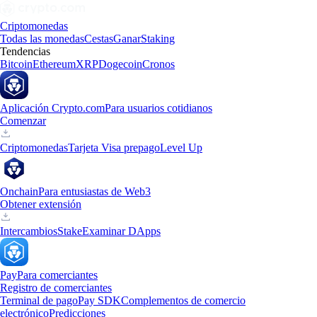
Criptomonedas
Todas las monedas
Cestas
Ganar
Staking
Tendencias
Bitcoin
Ethereum
XRP
Dogecoin
Cronos
Aplicación Crypto.com
Para usuarios cotidianos
Comenzar
Criptomonedas
Tarjeta Visa prepago
Level Up
Onchain
Para entusiastas de Web3
Obtener extensión
Intercambios
Stake
Examinar DApps
Pay
Para comerciantes
Registro de comerciantes
Terminal de pago
Pay SDK
Complementos de comercio
electrónico
Predicciones