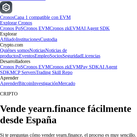
Cronos
Capa 1 compatible con EVM
Explorar Cronos
Cronos PoS
Cronos EVM
Cronos zkEVM
AI Agent SDK
Explorar
Afiliado
Instituciones
Custodia
Crypto.com
Quiénes somos
Noticias
Noticias de
productos
Eventos
Empleo
Socios
Seguridad
Licencias
Desarrolladores
Cronos PoS
Cronos EVM
Cronos zkEVM
Pay SDK
AI Agent
SDK
MCP Servers
Trading Skill Repo
Aprender
Aprender
Bitcoin
Investigación
Mercado
CRIPTO
Vende yearn.finance fácilmente
desde España
Si te preguntas cómo vender yearn.finance, el proceso es muy sencillo.