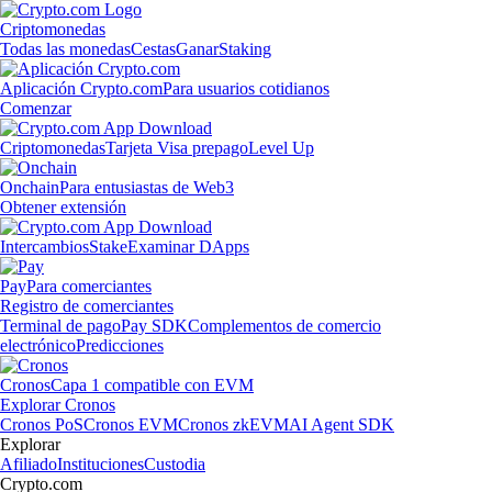
Criptomonedas
Todas las monedas
Cestas
Ganar
Staking
Aplicación Crypto.com
Para usuarios cotidianos
Comenzar
Criptomonedas
Tarjeta Visa prepago
Level Up
Onchain
Para entusiastas de Web3
Obtener extensión
Intercambios
Stake
Examinar DApps
Pay
Para comerciantes
Registro de comerciantes
Terminal de pago
Pay SDK
Complementos de comercio
electrónico
Predicciones
Cronos
Capa 1 compatible con EVM
Explorar Cronos
Cronos PoS
Cronos EVM
Cronos zkEVM
AI Agent SDK
Explorar
Afiliado
Instituciones
Custodia
Crypto.com