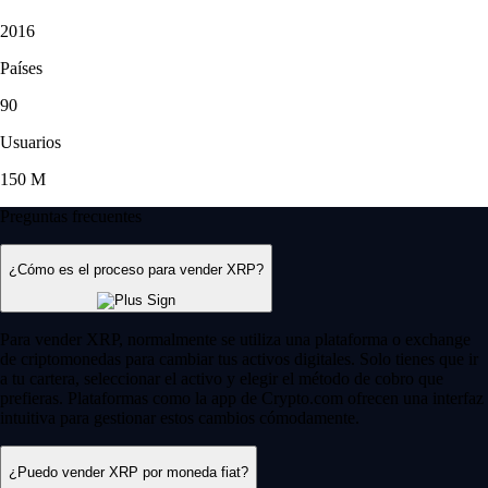
2016
Países
90
Usuarios
150 M
Preguntas frecuentes
¿Cómo es el proceso para vender XRP?
Para vender XRP, normalmente se utiliza una plataforma o exchange
de criptomonedas para cambiar tus activos digitales. Solo tienes que ir
a tu cartera, seleccionar el activo y elegir el método de cobro que
prefieras. Plataformas como la app de Crypto.com ofrecen una interfaz
intuitiva para gestionar estos cambios cómodamente.
¿Puedo vender XRP por moneda fiat?