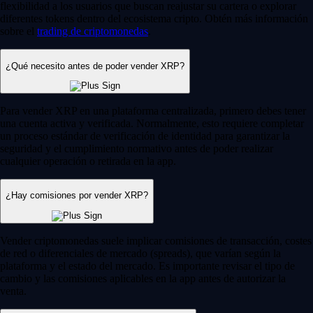
flexibilidad a los usuarios que buscan reajustar su cartera o explorar
diferentes tokens dentro del ecosistema cripto. Obtén más información
sobre el
trading de criptomonedas
.
¿Qué necesito antes de poder vender XRP?
Para vender XRP en una plataforma centralizada, primero debes tener
una cuenta activa y verificada. Normalmente, esto requiere completar
un proceso estándar de verificación de identidad para garantizar la
seguridad y el cumplimiento normativo antes de poder realizar
cualquier operación o retirada en la app.
¿Hay comisiones por vender XRP?
Vender criptomonedas suele implicar comisiones de transacción, costes
de red o diferenciales de mercado (spreads), que varían según la
plataforma y el estado del mercado. Es importante revisar el tipo de
cambio y las comisiones aplicables en la app antes de autorizar la
venta.