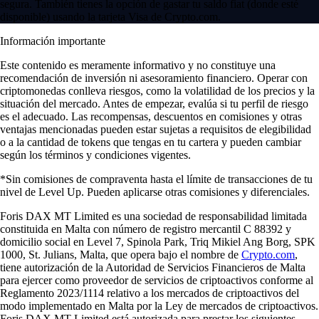
segura. También tienes la opción de gastar tu saldo fiat (donde esté
disponible) usando la tarjeta Visa de Crypto.com.
Información importante
Este contenido es meramente informativo y no constituye una
recomendación de inversión ni asesoramiento financiero. Operar con
criptomonedas conlleva riesgos, como la volatilidad de los precios y la
situación del mercado. Antes de empezar, evalúa si tu perfil de riesgo
es el adecuado. Las recompensas, descuentos en comisiones y otras
ventajas mencionadas pueden estar sujetas a requisitos de elegibilidad
o a la cantidad de tokens que tengas en tu cartera y pueden cambiar
según los términos y condiciones vigentes.
*Sin comisiones de compraventa hasta el límite de transacciones de tu
nivel de Level Up. Pueden aplicarse otras comisiones y diferenciales.
Foris DAX MT Limited es una sociedad de responsabilidad limitada
constituida en Malta con número de registro mercantil C 88392 y
domicilio social en Level 7, Spinola Park, Triq Mikiel Ang Borg, SPK
1000, St. Julians, Malta, que opera bajo el nombre de
Crypto.com
,
tiene autorización de la Autoridad de Servicios Financieros de Malta
para ejercer como proveedor de servicios de criptoactivos conforme al
Reglamento 2023/1114 relativo a los mercados de criptoactivos del
modo implementado en Malta por la Ley de mercados de criptoactivos.
Foris DAX MT Limited está autorizada para prestar los siguientes