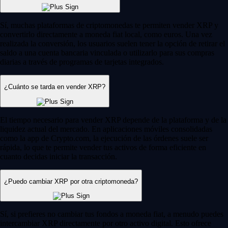
Sí, muchas plataformas de criptomonedas te permiten vender XRP y
convertirlo directamente a moneda fiat local, como euros. Una vez
realizada la conversión, los usuarios suelen tener la opción de retirar el
saldo a una cuenta bancaria vinculada o utilizarlo para sus compras
diarias a través de programas de tarjetas integrados.
¿Cuánto se tarda en vender XRP?
El tiempo necesario para vender XRP depende de la plataforma y de la
liquidez actual del mercado. En aplicaciones móviles consolidadas
como la app de Crypto.com, la ejecución de las órdenes suele ser
rápida, lo que te permite vender tus activos de forma eficiente en
cuanto decidas iniciar la transacción.
¿Puedo cambiar XRP por otra criptomoneda?
Sí, si prefieres no cambiar tus fondos a moneda fiat, a menudo puedes
intercambiar XRP directamente por otro activo digital. Esto ofrece