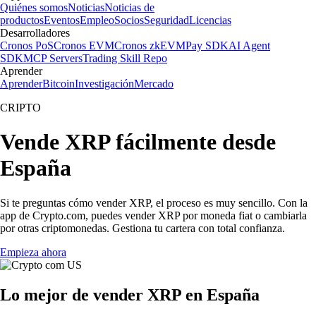
Quiénes somos
Noticias
Noticias de
productos
Eventos
Empleo
Socios
Seguridad
Licencias
Desarrolladores
Cronos PoS
Cronos EVM
Cronos zkEVM
Pay SDK
AI Agent
SDK
MCP Servers
Trading Skill Repo
Aprender
Aprender
Bitcoin
Investigación
Mercado
CRIPTO
Vende XRP fácilmente desde
España
Si te preguntas cómo vender XRP, el proceso es muy sencillo. Con la
app de Crypto.com, puedes vender XRP por moneda fiat o cambiarla
por otras criptomonedas. Gestiona tu cartera con total confianza.
Empieza ahora
Lo mejor de vender XRP en España