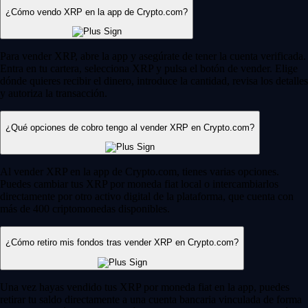
¿Cómo vendo XRP en la app de Crypto.com?
Para vender XRP, abre la app y asegúrate de tener la cuenta verificada.
Entra en tu cartera, selecciona XRP y pulsa el botón de vender. Elige
dónde quieres recibir el dinero, introduce la cantidad, revisa los detalles
y autoriza la transacción.
¿Qué opciones de cobro tengo al vender XRP en Crypto.com?
Al vender XRP en la app de Crypto.com, tienes varias opciones.
Puedes cambiar tus XRP por moneda fiat local o intercambiarlos
directamente por otro activo digital de la plataforma, que cuenta con
más de 400 criptomonedas disponibles.
¿Cómo retiro mis fondos tras vender XRP en Crypto.com?
Una vez hayas vendido tus XRP por moneda fiat en la app, puedes
retirar tu saldo directamente a una cuenta bancaria vinculada de forma