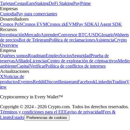
Tarjetas
Cestas
Earn
Staking
DeFi Staking
Pay
Prime
Empresas
Custodia
Pay para comerciantes
Desarrolladores
Cronos PoS
Cronos EVM
Cronos zkEVM
Pay SDK
AI Agent SDK
Recursos
Investigación
Mercado
Aprender
Conversor BTC/USD
Glosario
Widgets
de precios
Bot de Telegram
Política de reclamaciones
Asistencia
Crypto
Overview
Empresa
Quiénes somos
Roadmap
Empleo
Socios
Seguridad
Prueba de
reservas
Afiliado
Licencias
Centro de exploración de criptoactivos
Medio
ambiente
Capital
Verificar
Política de conflictos de intereses
Actualizaciones
X
Noticias de
productos
Eventos
Reddit
Discord
Instagram
Facebook
Linkedin
TradingV
iew
Cryptocurrency in Every Wallet™
Copyright © 2024 - 2026 Crypto.com. Todos los derechos reservados.
Términos y condiciones para el EEE
aviso de privacidad
Fees &
Limits
Estado
Preferencias de cookies