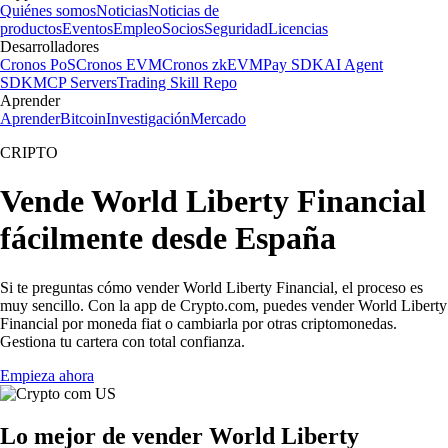
Quiénes somos
Noticias
Noticias de
productos
Eventos
Empleo
Socios
Seguridad
Licencias
Desarrolladores
Cronos PoS
Cronos EVM
Cronos zkEVM
Pay SDK
AI Agent
SDK
MCP Servers
Trading Skill Repo
Aprender
Aprender
Bitcoin
Investigación
Mercado
CRIPTO
Vende World Liberty Financial
fácilmente desde España
Si te preguntas cómo vender World Liberty Financial, el proceso es
muy sencillo. Con la app de Crypto.com, puedes vender World Liberty
Financial por moneda fiat o cambiarla por otras criptomonedas.
Gestiona tu cartera con total confianza.
Empieza ahora
Lo mejor de vender World Liberty