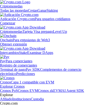
Criptomonedas
Todas las monedas
Cestas
Ganar
Staking
Aplicación Crypto.com
Para usuarios cotidianos
Comenzar
Criptomonedas
Tarjeta Visa prepago
Level Up
Onchain
Para entusiastas de Web3
Obtener extensión
Intercambios
Stake
Examinar DApps
Pay
Para comerciantes
Registro de comerciantes
Terminal de pago
Pay SDK
Complementos de comercio
electrónico
Predicciones
Cronos
Capa 1 compatible con EVM
Explorar Cronos
Cronos PoS
Cronos EVM
Cronos zkEVM
AI Agent SDK
Explorar
Afiliado
Instituciones
Custodia
Crypto.com