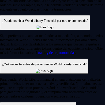
móviles consolidadas como la app de Crypto.com, la ejecución de las
órdenes suele ser rápida, lo que te permite vender tus activos de forma
eficiente en cuanto decidas iniciar la transacción.
¿Puedo cambiar World Liberty Financial por otra criptomoneda?
Sí, si prefieres no cambiar tus fondos a moneda fiat, a menudo puedes
intercambiar World Liberty Financial directamente por otro activo
digital. Esto ofrece flexibilidad a los usuarios que buscan reajustar su
cartera o explorar diferentes tokens dentro del ecosistema cripto. Obtén
más información sobre el
trading de criptomonedas
.
¿Qué necesito antes de poder vender World Liberty Financial?
Para vender World Liberty Financial en una plataforma centralizada,
primero debes tener una cuenta activa y verificada. Normalmente, esto
requiere completar un proceso estándar de verificación de identidad
para garantizar la seguridad y el cumplimiento normativo antes de
poder realizar cualquier operación o retirada en la app.