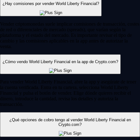
¿Hay comisiones por vender World Liberty Financial?
Vender criptomonedas suele implicar comisiones de transacción, costes
de red o diferenciales de mercado (spreads), que varían según la
plataforma y el estado del mercado. Es importante revisar el tipo de
cambio y las comisiones aplicables en la app antes de autorizar la
venta.
¿Cómo vendo World Liberty Financial en la app de Crypto.com?
Para vender World Liberty Financial, abre la app y asegúrate de tener
la cuenta verificada. Entra en tu cartera, selecciona World Liberty
Financial y pulsa el botón de vender. Elige dónde quieres recibir el
dinero, introduce la cantidad, revisa los detalles y autoriza la
transacción.
¿Qué opciones de cobro tengo al vender World Liberty Financial en
Crypto.com?