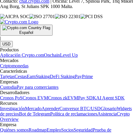
Contacto:
chat.crypto.com
| Oficina: Level 7, Spinola Park, Triq Mikiel
Ang Borg, St Julians SPK 1000 Malta.
Español
|
USD
Productos
Aplicación Crypto.com
Onchain
Level Up
Mercados
Criptomonedas
Características
Tarjetas
Cestas
Earn
Staking
DeFi Staking
Pay
Prime
Empresas
Custodia
Pay para comerciantes
Desarrolladores
Cronos PoS
Cronos EVM
Cronos zkEVM
Pay SDK
AI Agent SDK
Recursos
Investigación
Mercado
Aprender
Conversor BTC/USD
Glosario
Widgets
de precios
Bot de Telegram
Política de reclamaciones
Asistencia
Crypto
Overview
Empresa
Quiénes somos
Roadmap
Empleo
Socios
Seguridad
Prueba de