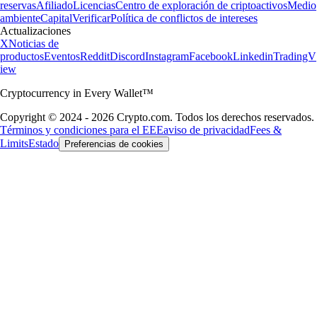
reservas
Afiliado
Licencias
Centro de exploración de criptoactivos
Medio
ambiente
Capital
Verificar
Política de conflictos de intereses
Actualizaciones
X
Noticias de
productos
Eventos
Reddit
Discord
Instagram
Facebook
Linkedin
TradingV
iew
Cryptocurrency in Every Wallet™
Copyright © 2024 - 2026 Crypto.com. Todos los derechos reservados.
Términos y condiciones para el EEE
aviso de privacidad
Fees &
Limits
Estado
Preferencias de cookies