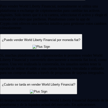
Para vender World Liberty Financial, normalmente se utiliza una
plataforma o exchange de criptomonedas para cambiar tus activos
digitales. Solo tienes que ir a tu cartera, seleccionar el activo y elegir el
método de cobro que prefieras. Plataformas como la app de
Crypto.com ofrecen una interfaz intuitiva para gestionar estos cambios
cómodamente.
¿Puedo vender World Liberty Financial por moneda fiat?
Sí, muchas plataformas de criptomonedas te permiten vender World
Liberty Financial y convertirlo directamente a moneda fiat local, como
euros. Una vez realizada la conversión, los usuarios suelen tener la
opción de retirar el saldo a una cuenta bancaria vinculada o utilizarlo
para sus compras diarias a través de programas de tarjetas integrados.
¿Cuánto se tarda en vender World Liberty Financial?
El tiempo necesario para vender World Liberty Financial depende de la
plataforma y de la liquidez actual del mercado. En aplicaciones