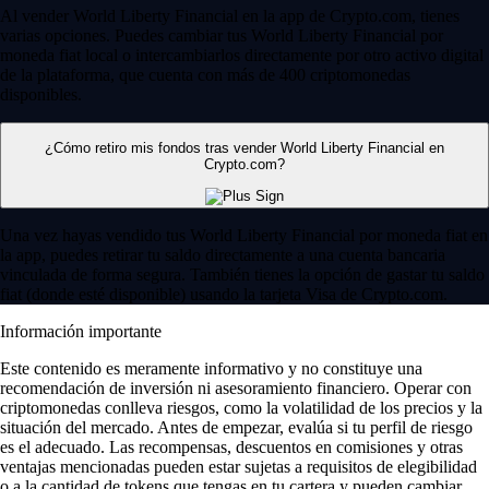
Al vender World Liberty Financial en la app de Crypto.com, tienes
varias opciones. Puedes cambiar tus World Liberty Financial por
moneda fiat local o intercambiarlos directamente por otro activo digital
de la plataforma, que cuenta con más de 400 criptomonedas
disponibles.
¿Cómo retiro mis fondos tras vender World Liberty Financial en
Crypto.com?
Una vez hayas vendido tus World Liberty Financial por moneda fiat en
la app, puedes retirar tu saldo directamente a una cuenta bancaria
vinculada de forma segura. También tienes la opción de gastar tu saldo
fiat (donde esté disponible) usando la tarjeta Visa de Crypto.com.
Información importante
Este contenido es meramente informativo y no constituye una
recomendación de inversión ni asesoramiento financiero. Operar con
criptomonedas conlleva riesgos, como la volatilidad de los precios y la
situación del mercado. Antes de empezar, evalúa si tu perfil de riesgo
es el adecuado. Las recompensas, descuentos en comisiones y otras
ventajas mencionadas pueden estar sujetas a requisitos de elegibilidad
o a la cantidad de tokens que tengas en tu cartera y pueden cambiar