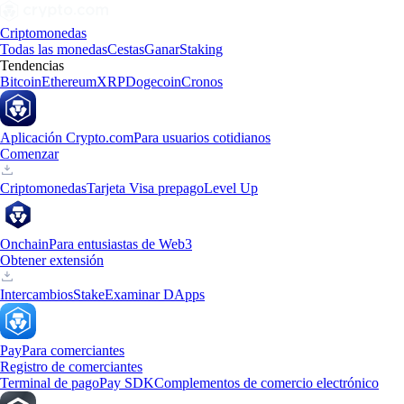
Criptomonedas
Todas las monedas
Cestas
Ganar
Staking
Tendencias
Bitcoin
Ethereum
XRP
Dogecoin
Cronos
Aplicación Crypto.com
Para usuarios cotidianos
Comenzar
Criptomonedas
Tarjeta Visa prepago
Level Up
Onchain
Para entusiastas de Web3
Obtener extensión
Intercambios
Stake
Examinar DApps
Pay
Para comerciantes
Registro de comerciantes
Terminal de pago
Pay SDK
Complementos de comercio electrónico