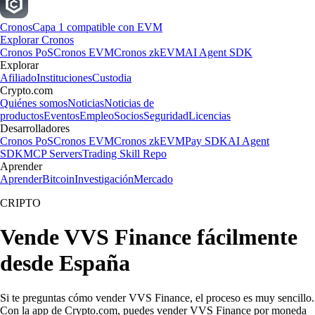
Cronos
Capa 1 compatible con EVM
Explorar Cronos
Cronos PoS
Cronos EVM
Cronos zkEVM
AI Agent SDK
Explorar
Afiliado
Instituciones
Custodia
Crypto.com
Quiénes somos
Noticias
Noticias de
productos
Eventos
Empleo
Socios
Seguridad
Licencias
Desarrolladores
Cronos PoS
Cronos EVM
Cronos zkEVM
Pay SDK
AI Agent
SDK
MCP Servers
Trading Skill Repo
Aprender
Aprender
Bitcoin
Investigación
Mercado
CRIPTO
Vende VVS Finance fácilmente
desde España
Si te preguntas cómo vender VVS Finance, el proceso es muy sencillo.
Con la app de Crypto.com, puedes vender VVS Finance por moneda