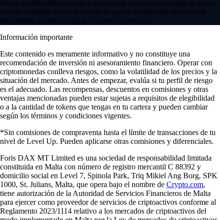
retirar tu saldo directamente a una cuenta bancaria vinculada de forma
segura. También tienes la opción de gastar tu saldo fiat (donde esté
disponible) usando la tarjeta Visa de Crypto.com.
Información importante
Este contenido es meramente informativo y no constituye una
recomendación de inversión ni asesoramiento financiero. Operar con
criptomonedas conlleva riesgos, como la volatilidad de los precios y la
situación del mercado. Antes de empezar, evalúa si tu perfil de riesgo
es el adecuado. Las recompensas, descuentos en comisiones y otras
ventajas mencionadas pueden estar sujetas a requisitos de elegibilidad
o a la cantidad de tokens que tengas en tu cartera y pueden cambiar
según los términos y condiciones vigentes.
*Sin comisiones de compraventa hasta el límite de transacciones de tu
nivel de Level Up. Pueden aplicarse otras comisiones y diferenciales.
Foris DAX MT Limited es una sociedad de responsabilidad limitada
constituida en Malta con número de registro mercantil C 88392 y
domicilio social en Level 7, Spinola Park, Triq Mikiel Ang Borg, SPK
1000, St. Julians, Malta, que opera bajo el nombre de
Crypto.com
,
tiene autorización de la Autoridad de Servicios Financieros de Malta
para ejercer como proveedor de servicios de criptoactivos conforme al
Reglamento 2023/1114 relativo a los mercados de criptoactivos del
modo implementado en Malta por la Ley de mercados de criptoactivos.