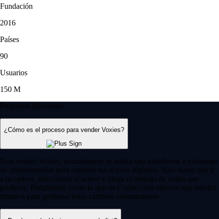
Fundación
2016
Países
90
Usuarios
150 M
Preguntas frecuentes
¿Cómo es el proceso para vender Voxies?
Para vender Voxies, normalmente se utiliza una plataforma o exchange
de criptomonedas para cambiar tus activos digitales. Solo tienes que ir
a tu cartera, seleccionar el activo y elegir el método de cobro que
prefieras. Plataformas como la app de Crypto.com ofrecen una interfaz
intuitiva para gestionar estos cambios cómodamente.