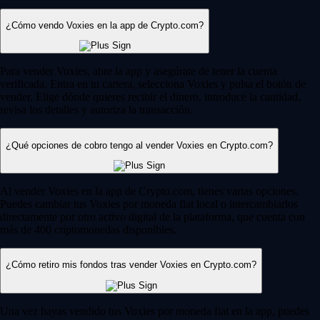
¿Cómo vendo Voxies en la app de Crypto.com?
Para vender Voxies, abre la app y asegúrate de tener la cuenta
verificada. Entra en tu cartera, selecciona Voxies y pulsa el botón de
vender. Elige dónde quieres recibir el dinero, introduce la cantidad,
revisa los detalles y autoriza la transacción.
¿Qué opciones de cobro tengo al vender Voxies en Crypto.com?
Al vender Voxies en la app de Crypto.com, tienes varias opciones.
Puedes cambiar tus Voxies por moneda fiat local o intercambiarlos
directamente por otro activo digital de la plataforma, que cuenta con
más de 400 criptomonedas disponibles.
¿Cómo retiro mis fondos tras vender Voxies en Crypto.com?
Una vez hayas vendido tus Voxies por moneda fiat en la app, puedes