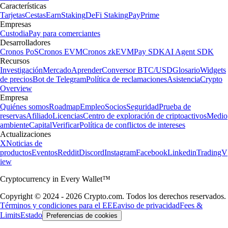
Características
Tarjetas
Cestas
Earn
Staking
DeFi Staking
Pay
Prime
Empresas
Custodia
Pay para comerciantes
Desarrolladores
Cronos PoS
Cronos EVM
Cronos zkEVM
Pay SDK
AI Agent SDK
Recursos
Investigación
Mercado
Aprender
Conversor BTC/USD
Glosario
Widgets
de precios
Bot de Telegram
Política de reclamaciones
Asistencia
Crypto
Overview
Empresa
Quiénes somos
Roadmap
Empleo
Socios
Seguridad
Prueba de
reservas
Afiliado
Licencias
Centro de exploración de criptoactivos
Medio
ambiente
Capital
Verificar
Política de conflictos de intereses
Actualizaciones
X
Noticias de
productos
Eventos
Reddit
Discord
Instagram
Facebook
Linkedin
TradingV
iew
Cryptocurrency in Every Wallet™
Copyright © 2024 - 2026 Crypto.com. Todos los derechos reservados.
Términos y condiciones para el EEE
aviso de privacidad
Fees &
Limits
Estado
Preferencias de cookies