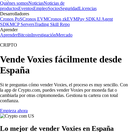
Quiénes somos
Noticias
Noticias de
productos
Eventos
Empleo
Socios
Seguridad
Licencias
Desarrolladores
Cronos PoS
Cronos EVM
Cronos zkEVM
Pay SDK
AI Agent
SDK
MCP Servers
Trading Skill Repo
Aprender
Aprender
Bitcoin
Investigación
Mercado
CRIPTO
Vende Voxies fácilmente desde
España
Si te preguntas cómo vender Voxies, el proceso es muy sencillo. Con
la app de Crypto.com, puedes vender Voxies por moneda fiat o
cambiarla por otras criptomonedas. Gestiona tu cartera con total
confianza.
Empieza ahora
Lo mejor de vender Voxies en España