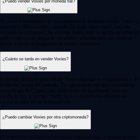
¿Puedo vender Voxies por moneda fiat?
Sí, muchas plataformas de criptomonedas te permiten vender Voxies y
convertirlo directamente a moneda fiat local, como euros. Una vez
realizada la conversión, los usuarios suelen tener la opción de retirar el
saldo a una cuenta bancaria vinculada o utilizarlo para sus compras
diarias a través de programas de tarjetas integrados.
¿Cuánto se tarda en vender Voxies?
El tiempo necesario para vender Voxies depende de la plataforma y de
la liquidez actual del mercado. En aplicaciones móviles consolidadas
como la app de Crypto.com, la ejecución de las órdenes suele ser
rápida, lo que te permite vender tus activos de forma eficiente en
cuanto decidas iniciar la transacción.
¿Puedo cambiar Voxies por otra criptomoneda?
Sí, si prefieres no cambiar tus fondos a moneda fiat, a menudo puedes