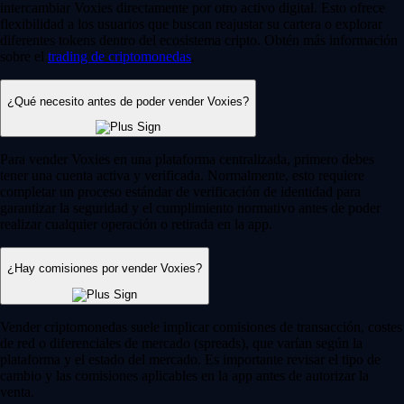
intercambiar Voxies directamente por otro activo digital. Esto ofrece
flexibilidad a los usuarios que buscan reajustar su cartera o explorar
diferentes tokens dentro del ecosistema cripto. Obtén más información
sobre el
trading de criptomonedas
.
¿Qué necesito antes de poder vender Voxies?
Para vender Voxies en una plataforma centralizada, primero debes
tener una cuenta activa y verificada. Normalmente, esto requiere
completar un proceso estándar de verificación de identidad para
garantizar la seguridad y el cumplimiento normativo antes de poder
realizar cualquier operación o retirada en la app.
¿Hay comisiones por vender Voxies?
Vender criptomonedas suele implicar comisiones de transacción, costes
de red o diferenciales de mercado (spreads), que varían según la
plataforma y el estado del mercado. Es importante revisar el tipo de
cambio y las comisiones aplicables en la app antes de autorizar la
venta.