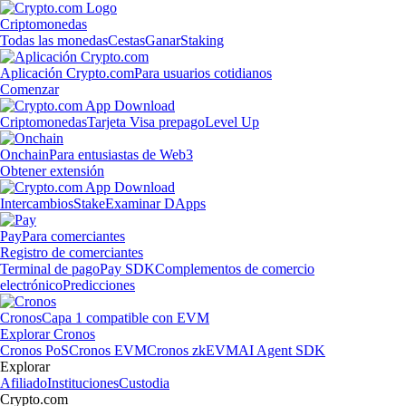
Criptomonedas
Todas las monedas
Cestas
Ganar
Staking
Aplicación Crypto.com
Para usuarios cotidianos
Comenzar
Criptomonedas
Tarjeta Visa prepago
Level Up
Onchain
Para entusiastas de Web3
Obtener extensión
Intercambios
Stake
Examinar DApps
Pay
Para comerciantes
Registro de comerciantes
Terminal de pago
Pay SDK
Complementos de comercio
electrónico
Predicciones
Cronos
Capa 1 compatible con EVM
Explorar Cronos
Cronos PoS
Cronos EVM
Cronos zkEVM
AI Agent SDK
Explorar
Afiliado
Instituciones
Custodia
Crypto.com