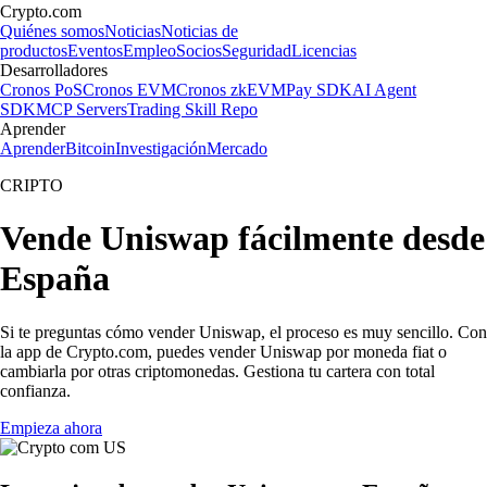
Crypto.com
Quiénes somos
Noticias
Noticias de
productos
Eventos
Empleo
Socios
Seguridad
Licencias
Desarrolladores
Cronos PoS
Cronos EVM
Cronos zkEVM
Pay SDK
AI Agent
SDK
MCP Servers
Trading Skill Repo
Aprender
Aprender
Bitcoin
Investigación
Mercado
CRIPTO
Vende Uniswap fácilmente desde
España
Si te preguntas cómo vender Uniswap, el proceso es muy sencillo. Con
la app de Crypto.com, puedes vender Uniswap por moneda fiat o
cambiarla por otras criptomonedas. Gestiona tu cartera con total
confianza.
Empieza ahora