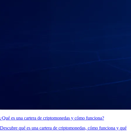
¿Qué es una cartera de criptomonedas y cómo funciona?
Descubre qué es una cartera de criptomonedas, cómo funciona y qué