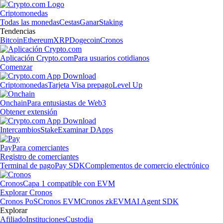
Criptomonedas
Todas las monedas
Cestas
Ganar
Staking
Tendencias
Bitcoin
Ethereum
XRP
Dogecoin
Cronos
Aplicación Crypto.com
Para usuarios cotidianos
Comenzar
Criptomonedas
Tarjeta Visa prepago
Level Up
Onchain
Para entusiastas de Web3
Obtener extensión
Intercambios
Stake
Examinar DApps
Pay
Para comerciantes
Registro de comerciantes
Terminal de pago
Pay SDK
Complementos de comercio electrónico
Cronos
Capa 1 compatible con EVM
Explorar Cronos
Cronos PoS
Cronos EVM
Cronos zkEVM
AI Agent SDK
Explorar
Afiliado
Instituciones
Custodia