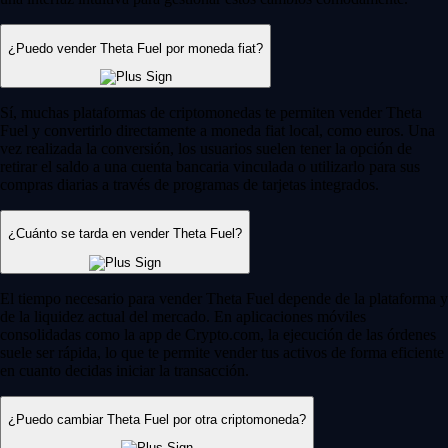
¿Puedo vender Theta Fuel por moneda fiat?
Sí, muchas plataformas de criptomonedas te permiten vender Theta
Fuel y convertirlo directamente a moneda fiat local, como euros. Una
vez realizada la conversión, los usuarios suelen tener la opción de
retirar el saldo a una cuenta bancaria vinculada o utilizarlo para sus
compras diarias a través de programas de tarjetas integrados.
¿Cuánto se tarda en vender Theta Fuel?
El tiempo necesario para vender Theta Fuel depende de la plataforma y
de la liquidez actual del mercado. En aplicaciones móviles
consolidadas como la app de Crypto.com, la ejecución de las órdenes
suele ser rápida, lo que te permite vender tus activos de forma eficiente
en cuanto decidas iniciar la transacción.
¿Puedo cambiar Theta Fuel por otra criptomoneda?