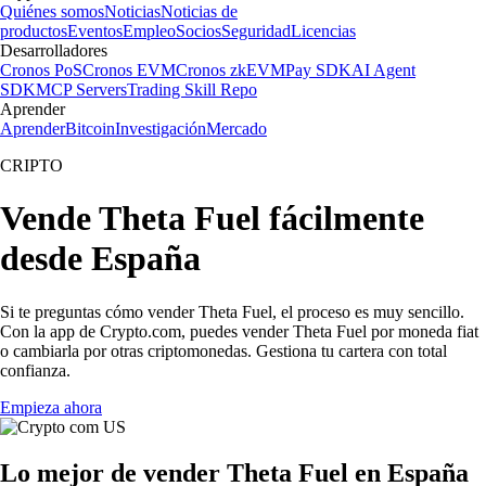
Quiénes somos
Noticias
Noticias de
productos
Eventos
Empleo
Socios
Seguridad
Licencias
Desarrolladores
Cronos PoS
Cronos EVM
Cronos zkEVM
Pay SDK
AI Agent
SDK
MCP Servers
Trading Skill Repo
Aprender
Aprender
Bitcoin
Investigación
Mercado
CRIPTO
Vende Theta Fuel fácilmente
desde España
Si te preguntas cómo vender Theta Fuel, el proceso es muy sencillo.
Con la app de Crypto.com, puedes vender Theta Fuel por moneda fiat
o cambiarla por otras criptomonedas. Gestiona tu cartera con total
confianza.
Empieza ahora
Lo mejor de vender Theta Fuel en España