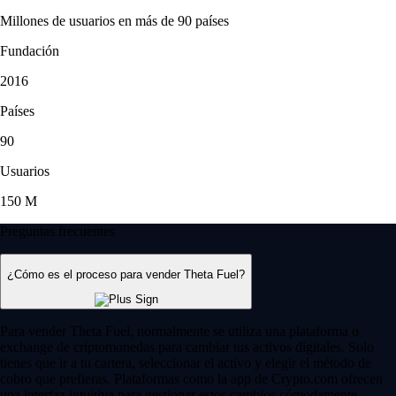
Millones de usuarios en más de 90 países
Fundación
2016
Países
90
Usuarios
150 M
Preguntas frecuentes
¿Cómo es el proceso para vender Theta Fuel?
Para vender Theta Fuel, normalmente se utiliza una plataforma o
exchange de criptomonedas para cambiar tus activos digitales. Solo
tienes que ir a tu cartera, seleccionar el activo y elegir el método de
cobro que prefieras. Plataformas como la app de Crypto.com ofrecen
una interfaz intuitiva para gestionar estos cambios cómodamente.