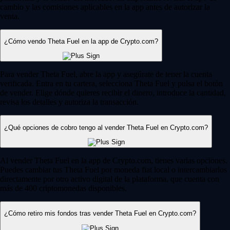
cambio y las comisiones aplicables en la app antes de autorizar la
venta.
¿Cómo vendo Theta Fuel en la app de Crypto.com?
Para vender Theta Fuel, abre la app y asegúrate de tener la cuenta
verificada. Entra en tu cartera, selecciona Theta Fuel y pulsa el botón
de vender. Elige dónde quieres recibir el dinero, introduce la cantidad,
revisa los detalles y autoriza la transacción.
¿Qué opciones de cobro tengo al vender Theta Fuel en Crypto.com?
Al vender Theta Fuel en la app de Crypto.com, tienes varias opciones.
Puedes cambiar tus Theta Fuel por moneda fiat local o intercambiarlos
directamente por otro activo digital de la plataforma, que cuenta con
más de 400 criptomonedas disponibles.
¿Cómo retiro mis fondos tras vender Theta Fuel en Crypto.com?