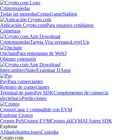
Criptomonedas
Todas las monedas
Cestas
Ganar
Staking
Aplicación Crypto.com
Para usuarios cotidianos
Comenzar
Criptomonedas
Tarjeta Visa prepago
Level Up
Onchain
Para entusiastas de Web3
Obtener extensión
Intercambios
Stake
Examinar DApps
Pay
Para comerciantes
Registro de comerciantes
Terminal de pago
Pay SDK
Complementos de comercio
electrónico
Predicciones
Cronos
Capa 1 compatible con EVM
Explorar Cronos
Cronos PoS
Cronos EVM
Cronos zkEVM
AI Agent SDK
Explorar
Afiliado
Instituciones
Custodia
Crypto.com