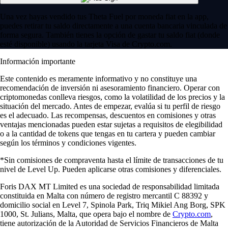
Una vez hayas vendido tus Theta Fuel por moneda fiat en la app,
puedes retirar tu saldo directamente a una cuenta bancaria vinculada de
forma segura. También tienes la opción de gastar tu saldo fiat (donde
esté disponible) usando la tarjeta Visa de Crypto.com.
Información importante
Este contenido es meramente informativo y no constituye una
recomendación de inversión ni asesoramiento financiero. Operar con
criptomonedas conlleva riesgos, como la volatilidad de los precios y la
situación del mercado. Antes de empezar, evalúa si tu perfil de riesgo
es el adecuado. Las recompensas, descuentos en comisiones y otras
ventajas mencionadas pueden estar sujetas a requisitos de elegibilidad
o a la cantidad de tokens que tengas en tu cartera y pueden cambiar
según los términos y condiciones vigentes.
*Sin comisiones de compraventa hasta el límite de transacciones de tu
nivel de Level Up. Pueden aplicarse otras comisiones y diferenciales.
Foris DAX MT Limited es una sociedad de responsabilidad limitada
constituida en Malta con número de registro mercantil C 88392 y
domicilio social en Level 7, Spinola Park, Triq Mikiel Ang Borg, SPK
1000, St. Julians, Malta, que opera bajo el nombre de
Crypto.com
,
tiene autorización de la Autoridad de Servicios Financieros de Malta