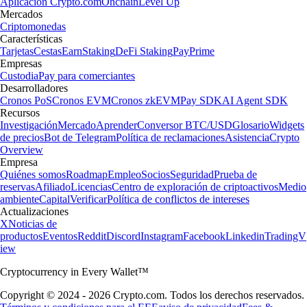
Aplicación Crypto.com
Onchain
Level Up
Mercados
Criptomonedas
Características
Tarjetas
Cestas
Earn
Staking
DeFi Staking
Pay
Prime
Empresas
Custodia
Pay para comerciantes
Desarrolladores
Cronos PoS
Cronos EVM
Cronos zkEVM
Pay SDK
AI Agent SDK
Recursos
Investigación
Mercado
Aprender
Conversor BTC/USD
Glosario
Widgets
de precios
Bot de Telegram
Política de reclamaciones
Asistencia
Crypto
Overview
Empresa
Quiénes somos
Roadmap
Empleo
Socios
Seguridad
Prueba de
reservas
Afiliado
Licencias
Centro de exploración de criptoactivos
Medio
ambiente
Capital
Verificar
Política de conflictos de intereses
Actualizaciones
X
Noticias de
productos
Eventos
Reddit
Discord
Instagram
Facebook
Linkedin
TradingV
iew
Cryptocurrency in Every Wallet™
Copyright © 2024 - 2026 Crypto.com. Todos los derechos reservados.