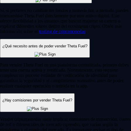
Sí, si prefieres no cambiar tus fondos a moneda fiat, a menudo puedes
intercambiar Theta Fuel directamente por otro activo digital. Esto
ofrece flexibilidad a los usuarios que buscan reajustar su cartera o
explorar diferentes tokens dentro del ecosistema cripto. Obtén más
información sobre el
trading de criptomonedas
.
¿Qué necesito antes de poder vender Theta Fuel?
Para vender Theta Fuel en una plataforma centralizada, primero debes
tener una cuenta activa y verificada. Normalmente, esto requiere
completar un proceso estándar de verificación de identidad para
garantizar la seguridad y el cumplimiento normativo antes de poder
realizar cualquier operación o retirada en la app.
¿Hay comisiones por vender Theta Fuel?
Vender criptomonedas suele implicar comisiones de transacción, costes
de red o diferenciales de mercado (spreads), que varían según la
plataforma y el estado del mercado. Es importante revisar el tipo de