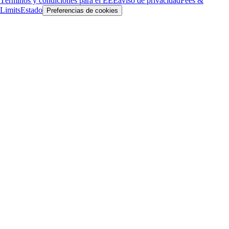
Términos y condiciones para el EEE
aviso de privacidad
Fees &
Limits
Estado
Preferencias de cookies