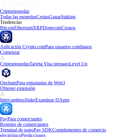
Criptomonedas
Todas las monedas
Cestas
Ganar
Staking
Tendencias
Bitcoin
Ethereum
XRP
Dogecoin
Cronos
Aplicación Crypto.com
Para usuarios cotidianos
Comenzar
Criptomonedas
Tarjeta Visa prepago
Level Up
Onchain
Para entusiastas de Web3
Obtener extensión
Intercambios
Stake
Examinar DApps
Pay
Para comerciantes
Registro de comerciantes
Terminal de pago
Pay SDK
Complementos de comercio
electrónico
Predicciones