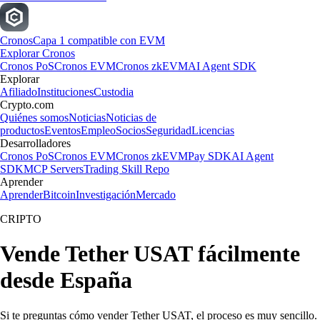
Cronos
Capa 1 compatible con EVM
Explorar Cronos
Cronos PoS
Cronos EVM
Cronos zkEVM
AI Agent SDK
Explorar
Afiliado
Instituciones
Custodia
Crypto.com
Quiénes somos
Noticias
Noticias de
productos
Eventos
Empleo
Socios
Seguridad
Licencias
Desarrolladores
Cronos PoS
Cronos EVM
Cronos zkEVM
Pay SDK
AI Agent
SDK
MCP Servers
Trading Skill Repo
Aprender
Aprender
Bitcoin
Investigación
Mercado
CRIPTO
Vende Tether USAT fácilmente
desde España
Si te preguntas cómo vender Tether USAT, el proceso es muy sencillo.