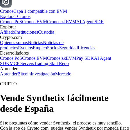
Cronos
Capa 1 compatible con EVM
Explorar Cronos
Cronos PoS
Cronos EVM
Cronos zkEVM
AI Agent SDK
Explorar
Afiliado
Instituciones
Custodia
Crypto.com
Quiénes somos
Noticias
Noticias de
productos
Eventos
Empleo
Socios
Seguridad
Licencias
Desarrolladores
Cronos PoS
Cronos EVM
Cronos zkEVM
Pay SDK
AI Agent
SDK
MCP Servers
Trading Skill Repo
Aprender
Aprender
Bitcoin
Investigación
Mercado
CRIPTO
Vende Synthetix fácilmente
desde España
Si te preguntas cómo vender Synthetix, el proceso es muy sencillo.
Con la app de Crypto.com, puedes vender Synthetix por moneda fiat o