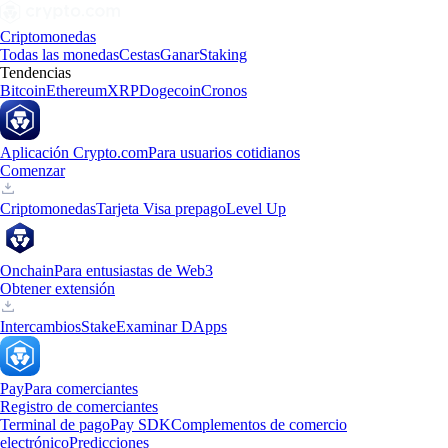
Criptomonedas
Todas las monedas
Cestas
Ganar
Staking
Tendencias
Bitcoin
Ethereum
XRP
Dogecoin
Cronos
Aplicación Crypto.com
Para usuarios cotidianos
Comenzar
Criptomonedas
Tarjeta Visa prepago
Level Up
Onchain
Para entusiastas de Web3
Obtener extensión
Intercambios
Stake
Examinar DApps
Pay
Para comerciantes
Registro de comerciantes
Terminal de pago
Pay SDK
Complementos de comercio
electrónico
Predicciones