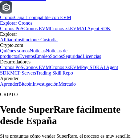
Cronos
Capa 1 compatible con EVM
Explorar Cronos
Cronos PoS
Cronos EVM
Cronos zkEVM
AI Agent SDK
Explorar
Afiliado
Instituciones
Custodia
Crypto.com
Quiénes somos
Noticias
Noticias de
productos
Eventos
Empleo
Socios
Seguridad
Licencias
Desarrolladores
Cronos PoS
Cronos EVM
Cronos zkEVM
Pay SDK
AI Agent
SDK
MCP Servers
Trading Skill Repo
Aprender
Aprender
Bitcoin
Investigación
Mercado
CRIPTO
Vende SuperRare fácilmente
desde España
Si te preguntas cómo vender SuperRare, el proceso es muy sencillo.