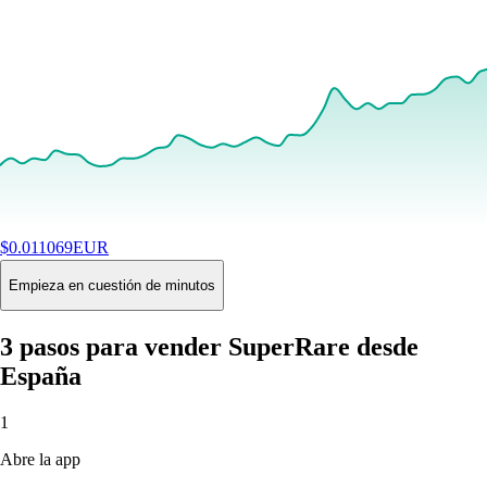
$
0.011069
EUR
+
4.65
%
24H
Buy
Empieza en cuestión de minutos
3 pasos para vender SuperRare desde
España
1
Abre la app