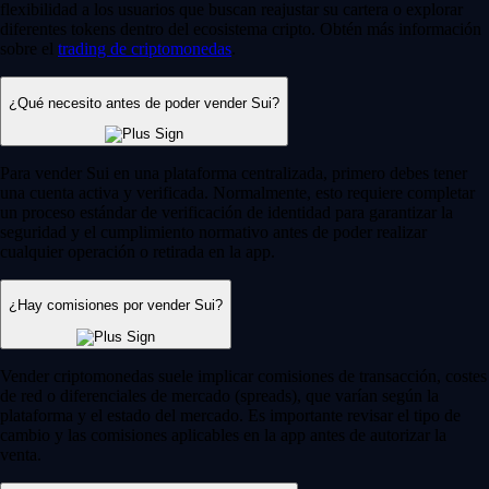
flexibilidad a los usuarios que buscan reajustar su cartera o explorar
diferentes tokens dentro del ecosistema cripto. Obtén más información
sobre el
trading de criptomonedas
.
¿Qué necesito antes de poder vender Sui?
Para vender Sui en una plataforma centralizada, primero debes tener
una cuenta activa y verificada. Normalmente, esto requiere completar
un proceso estándar de verificación de identidad para garantizar la
seguridad y el cumplimiento normativo antes de poder realizar
cualquier operación o retirada en la app.
¿Hay comisiones por vender Sui?
Vender criptomonedas suele implicar comisiones de transacción, costes
de red o diferenciales de mercado (spreads), que varían según la
plataforma y el estado del mercado. Es importante revisar el tipo de
cambio y las comisiones aplicables en la app antes de autorizar la
venta.