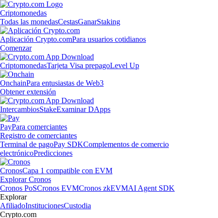
Criptomonedas
Todas las monedas
Cestas
Ganar
Staking
Aplicación Crypto.com
Para usuarios cotidianos
Comenzar
Criptomonedas
Tarjeta Visa prepago
Level Up
Onchain
Para entusiastas de Web3
Obtener extensión
Intercambios
Stake
Examinar DApps
Pay
Para comerciantes
Registro de comerciantes
Terminal de pago
Pay SDK
Complementos de comercio
electrónico
Predicciones
Cronos
Capa 1 compatible con EVM
Explorar Cronos
Cronos PoS
Cronos EVM
Cronos zkEVM
AI Agent SDK
Explorar
Afiliado
Instituciones
Custodia
Crypto.com