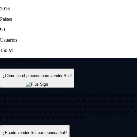
2016
Países
90
Usuarios
150 M
Preguntas frecuentes
¿Cómo es el proceso para vender Sui?
Para vender Sui, normalmente se utiliza una plataforma o exchange de
criptomonedas para cambiar tus activos digitales. Solo tienes que ir a tu
cartera, seleccionar el activo y elegir el método de cobro que prefieras.
Plataformas como la app de Crypto.com ofrecen una interfaz intuitiva
para gestionar estos cambios cómodamente.
¿Puedo vender Sui por moneda fiat?