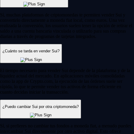
Sí, muchas plataformas de criptomonedas te permiten vender Sui y
convertirlo directamente a moneda fiat local, como euros. Una vez
realizada la conversión, los usuarios suelen tener la opción de retirar el
saldo a una cuenta bancaria vinculada o utilizarlo para sus compras
diarias a través de programas de tarjetas integrados.
¿Cuánto se tarda en vender Sui?
El tiempo necesario para vender Sui depende de la plataforma y de la
liquidez actual del mercado. En aplicaciones móviles consolidadas
como la app de Crypto.com, la ejecución de las órdenes suele ser
rápida, lo que te permite vender tus activos de forma eficiente en
cuanto decidas iniciar la transacción.
¿Puedo cambiar Sui por otra criptomoneda?
Sí, si prefieres no cambiar tus fondos a moneda fiat, a menudo puedes
intercambiar Sui directamente por otro activo digital. Esto ofrece