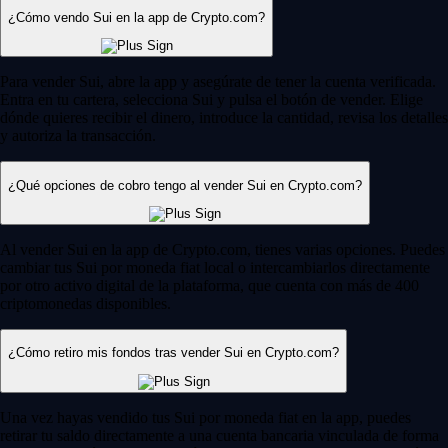
¿Cómo vendo Sui en la app de Crypto.com?
Para vender Sui, abre la app y asegúrate de tener la cuenta verificada.
Entra en tu cartera, selecciona Sui y pulsa el botón de vender. Elige
dónde quieres recibir el dinero, introduce la cantidad, revisa los detalles
y autoriza la transacción.
¿Qué opciones de cobro tengo al vender Sui en Crypto.com?
Al vender Sui en la app de Crypto.com, tienes varias opciones. Puedes
cambiar tus Sui por moneda fiat local o intercambiarlos directamente
por otro activo digital de la plataforma, que cuenta con más de 400
criptomonedas disponibles.
¿Cómo retiro mis fondos tras vender Sui en Crypto.com?
Una vez hayas vendido tus Sui por moneda fiat en la app, puedes
retirar tu saldo directamente a una cuenta bancaria vinculada de forma