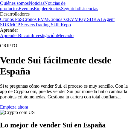
Quiénes somos
Noticias
Noticias de
productos
Eventos
Empleo
Socios
Seguridad
Licencias
Desarrolladores
Cronos PoS
Cronos EVM
Cronos zkEVM
Pay SDK
AI Agent
SDK
MCP Servers
Trading Skill Repo
Aprender
Aprender
Bitcoin
Investigación
Mercado
CRIPTO
Vende Sui fácilmente desde
España
Si te preguntas cómo vender Sui, el proceso es muy sencillo. Con la
app de Crypto.com, puedes vender Sui por moneda fiat o cambiarla
por otras criptomonedas. Gestiona tu cartera con total confianza.
Empieza ahora
Lo mejor de vender Sui en España