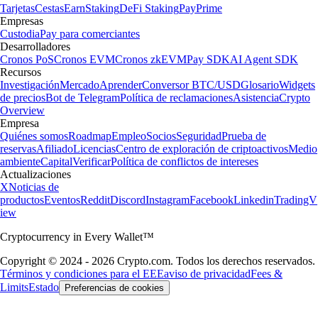
Tarjetas
Cestas
Earn
Staking
DeFi Staking
Pay
Prime
Empresas
Custodia
Pay para comerciantes
Desarrolladores
Cronos PoS
Cronos EVM
Cronos zkEVM
Pay SDK
AI Agent SDK
Recursos
Investigación
Mercado
Aprender
Conversor BTC/USD
Glosario
Widgets
de precios
Bot de Telegram
Política de reclamaciones
Asistencia
Crypto
Overview
Empresa
Quiénes somos
Roadmap
Empleo
Socios
Seguridad
Prueba de
reservas
Afiliado
Licencias
Centro de exploración de criptoactivos
Medio
ambiente
Capital
Verificar
Política de conflictos de intereses
Actualizaciones
X
Noticias de
productos
Eventos
Reddit
Discord
Instagram
Facebook
Linkedin
TradingV
iew
Cryptocurrency in Every Wallet™
Copyright © 2024 - 2026 Crypto.com. Todos los derechos reservados.
Términos y condiciones para el EEE
aviso de privacidad
Fees &
Limits
Estado
Preferencias de cookies