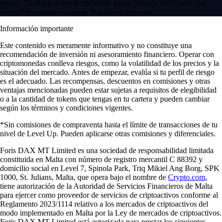
segura. También tienes la opción de gastar tu saldo fiat (donde esté
disponible) usando la tarjeta Visa de Crypto.com.
Información importante
Este contenido es meramente informativo y no constituye una
recomendación de inversión ni asesoramiento financiero. Operar con
criptomonedas conlleva riesgos, como la volatilidad de los precios y la
situación del mercado. Antes de empezar, evalúa si tu perfil de riesgo
es el adecuado. Las recompensas, descuentos en comisiones y otras
ventajas mencionadas pueden estar sujetas a requisitos de elegibilidad
o a la cantidad de tokens que tengas en tu cartera y pueden cambiar
según los términos y condiciones vigentes.
*Sin comisiones de compraventa hasta el límite de transacciones de tu
nivel de Level Up. Pueden aplicarse otras comisiones y diferenciales.
Foris DAX MT Limited es una sociedad de responsabilidad limitada
constituida en Malta con número de registro mercantil C 88392 y
domicilio social en Level 7, Spinola Park, Triq Mikiel Ang Borg, SPK
1000, St. Julians, Malta, que opera bajo el nombre de
Crypto.com
,
tiene autorización de la Autoridad de Servicios Financieros de Malta
para ejercer como proveedor de servicios de criptoactivos conforme al
Reglamento 2023/1114 relativo a los mercados de criptoactivos del
modo implementado en Malta por la Ley de mercados de criptoactivos.
Foris DAX MT Limited está autorizada para prestar los siguientes