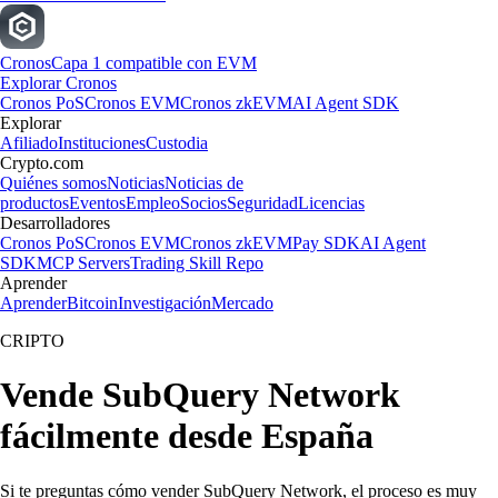
Cronos
Capa 1 compatible con EVM
Explorar Cronos
Cronos PoS
Cronos EVM
Cronos zkEVM
AI Agent SDK
Explorar
Afiliado
Instituciones
Custodia
Crypto.com
Quiénes somos
Noticias
Noticias de
productos
Eventos
Empleo
Socios
Seguridad
Licencias
Desarrolladores
Cronos PoS
Cronos EVM
Cronos zkEVM
Pay SDK
AI Agent
SDK
MCP Servers
Trading Skill Repo
Aprender
Aprender
Bitcoin
Investigación
Mercado
CRIPTO
Vende SubQuery Network
fácilmente desde España
Si te preguntas cómo vender SubQuery Network, el proceso es muy