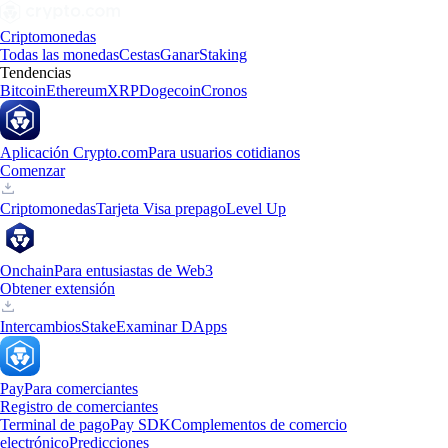
Criptomonedas
Todas las monedas
Cestas
Ganar
Staking
Tendencias
Bitcoin
Ethereum
XRP
Dogecoin
Cronos
Aplicación Crypto.com
Para usuarios cotidianos
Comenzar
Criptomonedas
Tarjeta Visa prepago
Level Up
Onchain
Para entusiastas de Web3
Obtener extensión
Intercambios
Stake
Examinar DApps
Pay
Para comerciantes
Registro de comerciantes
Terminal de pago
Pay SDK
Complementos de comercio
electrónico
Predicciones