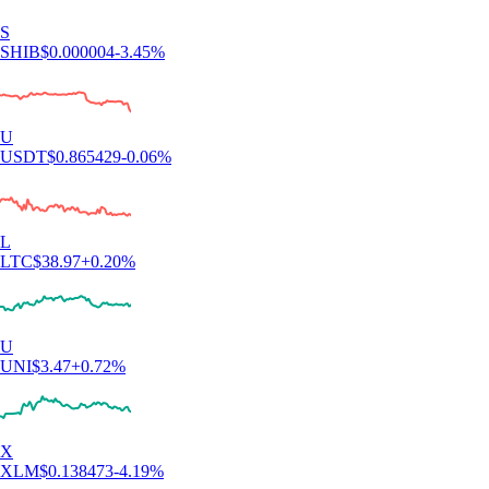
S
SHIB
$
0.000004
-3.45
%
U
USDT
$
0.865429
-0.06
%
L
LTC
$
38.97
+
0.20
%
U
UNI
$
3.47
+
0.72
%
X
XLM
$
0.138473
-4.19
%