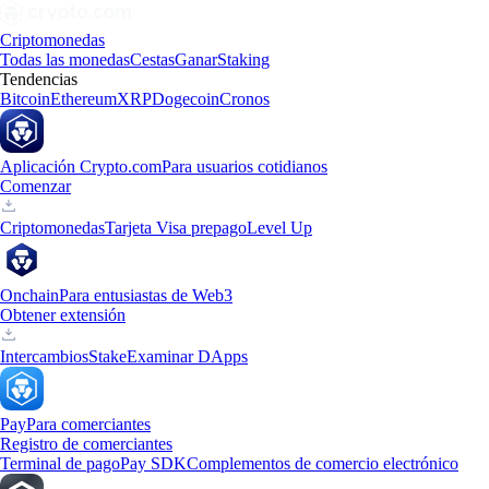
Criptomonedas
Todas las monedas
Cestas
Ganar
Staking
Tendencias
Bitcoin
Ethereum
XRP
Dogecoin
Cronos
Aplicación Crypto.com
Para usuarios cotidianos
Comenzar
Criptomonedas
Tarjeta Visa prepago
Level Up
Onchain
Para entusiastas de Web3
Obtener extensión
Intercambios
Stake
Examinar DApps
Pay
Para comerciantes
Registro de comerciantes
Terminal de pago
Pay SDK
Complementos de comercio electrónico