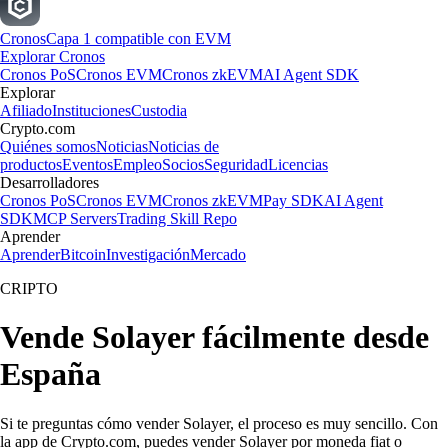
Cronos
Capa 1 compatible con EVM
Explorar Cronos
Cronos PoS
Cronos EVM
Cronos zkEVM
AI Agent SDK
Explorar
Afiliado
Instituciones
Custodia
Crypto.com
Quiénes somos
Noticias
Noticias de
productos
Eventos
Empleo
Socios
Seguridad
Licencias
Desarrolladores
Cronos PoS
Cronos EVM
Cronos zkEVM
Pay SDK
AI Agent
SDK
MCP Servers
Trading Skill Repo
Aprender
Aprender
Bitcoin
Investigación
Mercado
CRIPTO
Vende Solayer fácilmente desde
España
Si te preguntas cómo vender Solayer, el proceso es muy sencillo. Con
la app de Crypto.com, puedes vender Solayer por moneda fiat o