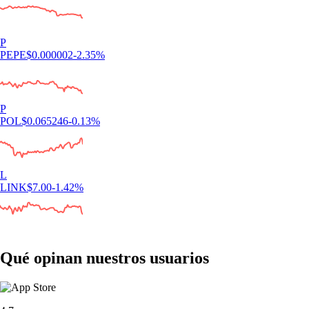
P
PEPE
$
0.000002
-2.35
%
P
POL
$
0.065246
-0.13
%
L
LINK
$
7.00
-1.42
%
Qué opinan nuestros usuarios