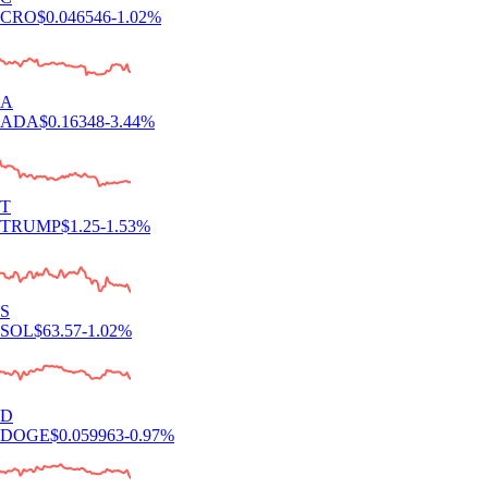
CRO
$
0.046546
-1.02
%
A
ADA
$
0.16348
-3.44
%
T
TRUMP
$
1.25
-1.53
%
S
SOL
$
63.57
-1.02
%
D
DOGE
$
0.059963
-0.97
%