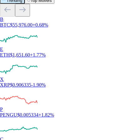
Trending
Top Movers
B
BTC
$
55,976.00
+
0.68
%
E
ETH
$
1,651.60
+
1.77
%
X
XRP
$
0.906335
-1.90
%
P
PENGU
$
0.005334
+
1.82
%
C