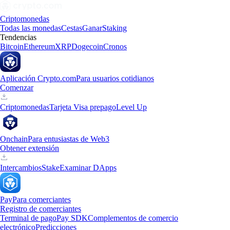
Criptomonedas
Todas las monedas
Cestas
Ganar
Staking
Tendencias
Bitcoin
Ethereum
XRP
Dogecoin
Cronos
Aplicación Crypto.com
Para usuarios cotidianos
Comenzar
Criptomonedas
Tarjeta Visa prepago
Level Up
Onchain
Para entusiastas de Web3
Obtener extensión
Intercambios
Stake
Examinar DApps
Pay
Para comerciantes
Registro de comerciantes
Terminal de pago
Pay SDK
Complementos de comercio
electrónico
Predicciones