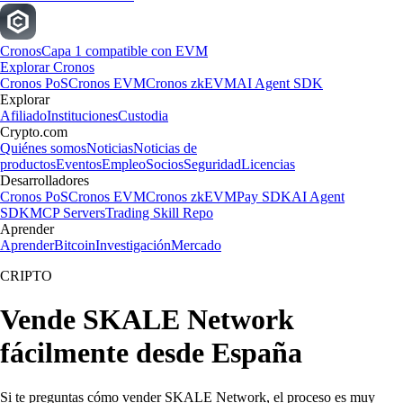
Cronos
Capa 1 compatible con EVM
Explorar Cronos
Cronos PoS
Cronos EVM
Cronos zkEVM
AI Agent SDK
Explorar
Afiliado
Instituciones
Custodia
Crypto.com
Quiénes somos
Noticias
Noticias de
productos
Eventos
Empleo
Socios
Seguridad
Licencias
Desarrolladores
Cronos PoS
Cronos EVM
Cronos zkEVM
Pay SDK
AI Agent
SDK
MCP Servers
Trading Skill Repo
Aprender
Aprender
Bitcoin
Investigación
Mercado
CRIPTO
Vende SKALE Network
fácilmente desde España
Si te preguntas cómo vender SKALE Network, el proceso es muy