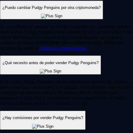
¿Puedo cambiar Pudgy Penguins por otra criptomoneda?
Sí, si prefieres no cambiar tus fondos a moneda fiat, a menudo puedes
intercambiar Pudgy Penguins directamente por otro activo digital. Esto
ofrece flexibilidad a los usuarios que buscan reajustar su cartera o
explorar diferentes tokens dentro del ecosistema cripto. Obtén más
información sobre el
trading de criptomonedas
.
¿Qué necesito antes de poder vender Pudgy Penguins?
Para vender Pudgy Penguins en una plataforma centralizada, primero
debes tener una cuenta activa y verificada. Normalmente, esto requiere
completar un proceso estándar de verificación de identidad para
garantizar la seguridad y el cumplimiento normativo antes de poder
realizar cualquier operación o retirada en la app.
¿Hay comisiones por vender Pudgy Penguins?