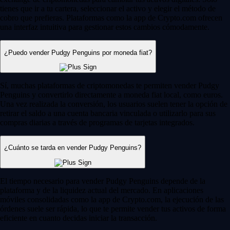
tienes que ir a tu cartera, seleccionar el activo y elegir el método de
cobro que prefieras. Plataformas como la app de Crypto.com ofrecen
una interfaz intuitiva para gestionar estos cambios cómodamente.
¿Puedo vender Pudgy Penguins por moneda fiat?
Sí, muchas plataformas de criptomonedas te permiten vender Pudgy
Penguins y convertirlo directamente a moneda fiat local, como euros.
Una vez realizada la conversión, los usuarios suelen tener la opción de
retirar el saldo a una cuenta bancaria vinculada o utilizarlo para sus
compras diarias a través de programas de tarjetas integrados.
¿Cuánto se tarda en vender Pudgy Penguins?
El tiempo necesario para vender Pudgy Penguins depende de la
plataforma y de la liquidez actual del mercado. En aplicaciones
móviles consolidadas como la app de Crypto.com, la ejecución de las
órdenes suele ser rápida, lo que te permite vender tus activos de forma
eficiente en cuanto decidas iniciar la transacción.