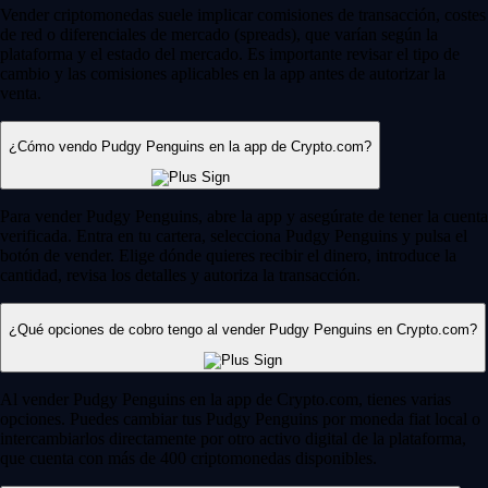
Vender criptomonedas suele implicar comisiones de transacción, costes
de red o diferenciales de mercado (spreads), que varían según la
plataforma y el estado del mercado. Es importante revisar el tipo de
cambio y las comisiones aplicables en la app antes de autorizar la
venta.
¿Cómo vendo Pudgy Penguins en la app de Crypto.com?
Para vender Pudgy Penguins, abre la app y asegúrate de tener la cuenta
verificada. Entra en tu cartera, selecciona Pudgy Penguins y pulsa el
botón de vender. Elige dónde quieres recibir el dinero, introduce la
cantidad, revisa los detalles y autoriza la transacción.
¿Qué opciones de cobro tengo al vender Pudgy Penguins en Crypto.com?
Al vender Pudgy Penguins en la app de Crypto.com, tienes varias
opciones. Puedes cambiar tus Pudgy Penguins por moneda fiat local o
intercambiarlos directamente por otro activo digital de la plataforma,
que cuenta con más de 400 criptomonedas disponibles.