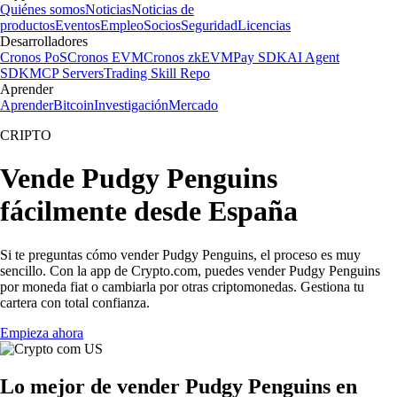
Quiénes somos
Noticias
Noticias de
productos
Eventos
Empleo
Socios
Seguridad
Licencias
Desarrolladores
Cronos PoS
Cronos EVM
Cronos zkEVM
Pay SDK
AI Agent
SDK
MCP Servers
Trading Skill Repo
Aprender
Aprender
Bitcoin
Investigación
Mercado
CRIPTO
Vende Pudgy Penguins
fácilmente desde España
Si te preguntas cómo vender Pudgy Penguins, el proceso es muy
sencillo. Con la app de Crypto.com, puedes vender Pudgy Penguins
por moneda fiat o cambiarla por otras criptomonedas. Gestiona tu
cartera con total confianza.
Empieza ahora
Lo mejor de vender Pudgy Penguins en