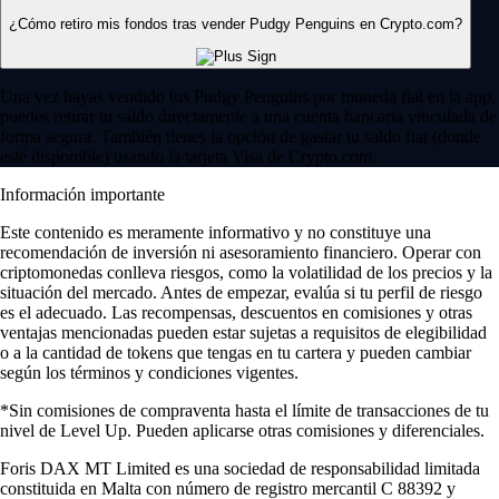
¿Cómo retiro mis fondos tras vender Pudgy Penguins en Crypto.com?
Una vez hayas vendido tus Pudgy Penguins por moneda fiat en la app,
puedes retirar tu saldo directamente a una cuenta bancaria vinculada de
forma segura. También tienes la opción de gastar tu saldo fiat (donde
esté disponible) usando la tarjeta Visa de Crypto.com.
Información importante
Este contenido es meramente informativo y no constituye una
recomendación de inversión ni asesoramiento financiero. Operar con
criptomonedas conlleva riesgos, como la volatilidad de los precios y la
situación del mercado. Antes de empezar, evalúa si tu perfil de riesgo
es el adecuado. Las recompensas, descuentos en comisiones y otras
ventajas mencionadas pueden estar sujetas a requisitos de elegibilidad
o a la cantidad de tokens que tengas en tu cartera y pueden cambiar
según los términos y condiciones vigentes.
*Sin comisiones de compraventa hasta el límite de transacciones de tu
nivel de Level Up. Pueden aplicarse otras comisiones y diferenciales.
Foris DAX MT Limited es una sociedad de responsabilidad limitada
constituida en Malta con número de registro mercantil C 88392 y