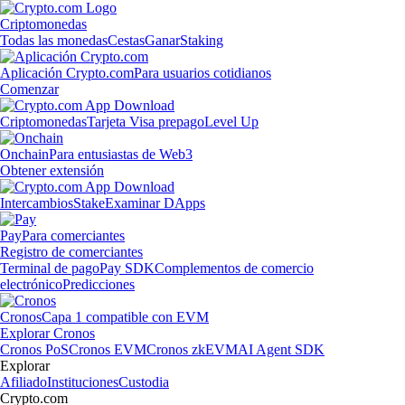
Criptomonedas
Todas las monedas
Cestas
Ganar
Staking
Aplicación Crypto.com
Para usuarios cotidianos
Comenzar
Criptomonedas
Tarjeta Visa prepago
Level Up
Onchain
Para entusiastas de Web3
Obtener extensión
Intercambios
Stake
Examinar DApps
Pay
Para comerciantes
Registro de comerciantes
Terminal de pago
Pay SDK
Complementos de comercio
electrónico
Predicciones
Cronos
Capa 1 compatible con EVM
Explorar Cronos
Cronos PoS
Cronos EVM
Cronos zkEVM
AI Agent SDK
Explorar
Afiliado
Instituciones
Custodia
Crypto.com