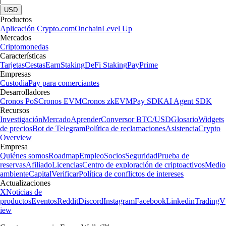
USD
Productos
Aplicación Crypto.com
Onchain
Level Up
Mercados
Criptomonedas
Características
Tarjetas
Cestas
Earn
Staking
DeFi Staking
Pay
Prime
Empresas
Custodia
Pay para comerciantes
Desarrolladores
Cronos PoS
Cronos EVM
Cronos zkEVM
Pay SDK
AI Agent SDK
Recursos
Investigación
Mercado
Aprender
Conversor BTC/USD
Glosario
Widgets
de precios
Bot de Telegram
Política de reclamaciones
Asistencia
Crypto
Overview
Empresa
Quiénes somos
Roadmap
Empleo
Socios
Seguridad
Prueba de
reservas
Afiliado
Licencias
Centro de exploración de criptoactivos
Medio
ambiente
Capital
Verificar
Política de conflictos de intereses
Actualizaciones
X
Noticias de
productos
Eventos
Reddit
Discord
Instagram
Facebook
Linkedin
TradingV
iew