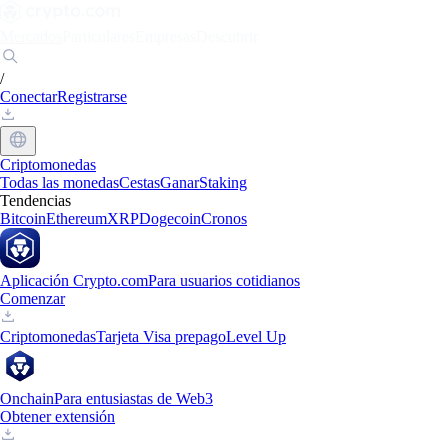
Mercados
Particulares
Empresas
Descubrir
/
Conectar
Registrarse
Criptomonedas
Todas las monedas
Cestas
Ganar
Staking
Tendencias
Bitcoin
Ethereum
XRP
Dogecoin
Cronos
Aplicación Crypto.com
Para usuarios cotidianos
Comenzar
Criptomonedas
Tarjeta Visa prepago
Level Up
Onchain
Para entusiastas de Web3
Obtener extensión