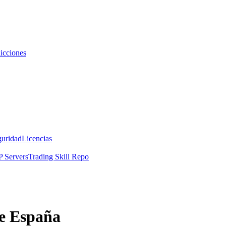
icciones
guridad
Licencias
 Servers
Trading Skill Repo
de España