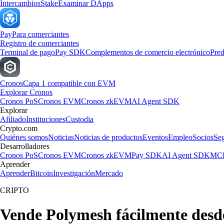
Intercambios
Stake
Examinar DApps
Pay
Para comerciantes
Registro de comerciantes
Terminal de pago
Pay SDK
Complementos de comercio electrónico
Pred
Cronos
Capa 1 compatible con EVM
Explorar Cronos
Cronos PoS
Cronos EVM
Cronos zkEVM
AI Agent SDK
Explorar
Afiliado
Instituciones
Custodia
Crypto.com
Quiénes somos
Noticias
Noticias de productos
Eventos
Empleo
Socios
Se
Desarrolladores
Cronos PoS
Cronos EVM
Cronos zkEVM
Pay SDK
AI Agent SDK
MCP
Aprender
Aprender
Bitcoin
Investigación
Mercado
CRIPTO
Vende Polymesh fácilmente des