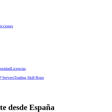
icciones
guridad
Licencias
 Servers
Trading Skill Repo
te desde España