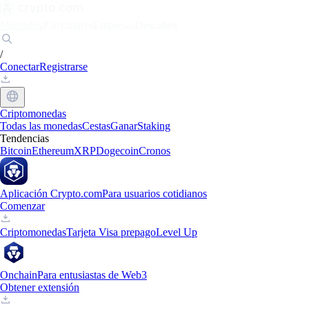
Mercados
Particulares
Empresas
Descubrir
/
Conectar
Registrarse
Criptomonedas
Todas las monedas
Cestas
Ganar
Staking
Tendencias
Bitcoin
Ethereum
XRP
Dogecoin
Cronos
Aplicación Crypto.com
Para usuarios cotidianos
Comenzar
Criptomonedas
Tarjeta Visa prepago
Level Up
Onchain
Para entusiastas de Web3
Obtener extensión