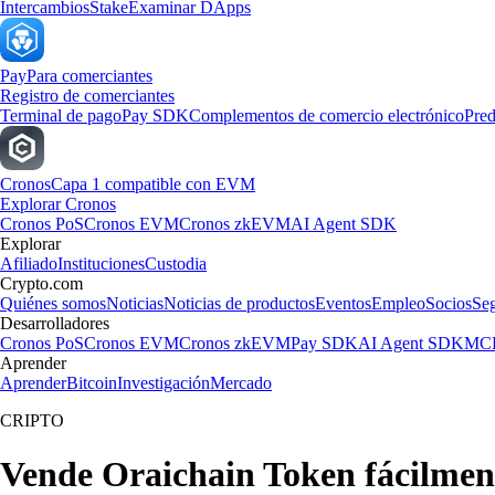
Intercambios
Stake
Examinar DApps
Pay
Para comerciantes
Registro de comerciantes
Terminal de pago
Pay SDK
Complementos de comercio electrónico
Pred
Cronos
Capa 1 compatible con EVM
Explorar Cronos
Cronos PoS
Cronos EVM
Cronos zkEVM
AI Agent SDK
Explorar
Afiliado
Instituciones
Custodia
Crypto.com
Quiénes somos
Noticias
Noticias de productos
Eventos
Empleo
Socios
Se
Desarrolladores
Cronos PoS
Cronos EVM
Cronos zkEVM
Pay SDK
AI Agent SDK
MCP
Aprender
Aprender
Bitcoin
Investigación
Mercado
CRIPTO
Vende Oraichain Token fácilmen