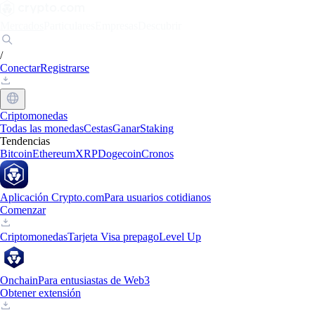
Mercados
Particulares
Empresas
Descubrir
/
Conectar
Registrarse
Criptomonedas
Todas las monedas
Cestas
Ganar
Staking
Tendencias
Bitcoin
Ethereum
XRP
Dogecoin
Cronos
Aplicación Crypto.com
Para usuarios cotidianos
Comenzar
Criptomonedas
Tarjeta Visa prepago
Level Up
Onchain
Para entusiastas de Web3
Obtener extensión