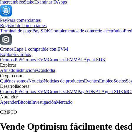
Intercambios
Stake
Examinar DApps
Pay
Para comerciantes
Registro de comerciantes
Terminal de pago
Pay SDK
Complementos de comercio electrónico
Pred
Cronos
Capa 1 compatible con EVM
Explorar Cronos
Cronos PoS
Cronos EVM
Cronos zkEVM
AI Agent SDK
Explorar
Afiliado
Instituciones
Custodia
Crypto.com
Quiénes somos
Noticias
Noticias de productos
Eventos
Empleo
Socios
Se
Desarrolladores
Cronos PoS
Cronos EVM
Cronos zkEVM
Pay SDK
AI Agent SDK
MCP
Aprender
Aprender
Bitcoin
Investigación
Mercado
CRIPTO
Vende Optimism fácilmente des