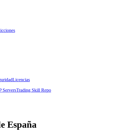
icciones
guridad
Licencias
 Servers
Trading Skill Repo
de España