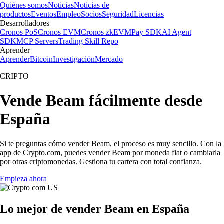
Quiénes somos
Noticias
Noticias de
productos
Eventos
Empleo
Socios
Seguridad
Licencias
Desarrolladores
Cronos PoS
Cronos EVM
Cronos zkEVM
Pay SDK
AI Agent
SDK
MCP Servers
Trading Skill Repo
Aprender
Aprender
Bitcoin
Investigación
Mercado
CRIPTO
Vende Beam fácilmente desde
España
Si te preguntas cómo vender Beam, el proceso es muy sencillo. Con la
app de Crypto.com, puedes vender Beam por moneda fiat o cambiarla
por otras criptomonedas. Gestiona tu cartera con total confianza.
Empieza ahora
Lo mejor de vender Beam en España