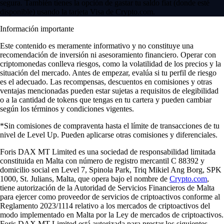
segura. También tienes la opción de gastar tu saldo fiat (donde esté
disponible) usando la tarjeta Visa de Crypto.com.
Información importante
Este contenido es meramente informativo y no constituye una
recomendación de inversión ni asesoramiento financiero. Operar con
criptomonedas conlleva riesgos, como la volatilidad de los precios y la
situación del mercado. Antes de empezar, evalúa si tu perfil de riesgo
es el adecuado. Las recompensas, descuentos en comisiones y otras
ventajas mencionadas pueden estar sujetas a requisitos de elegibilidad
o a la cantidad de tokens que tengas en tu cartera y pueden cambiar
según los términos y condiciones vigentes.
*Sin comisiones de compraventa hasta el límite de transacciones de tu
nivel de Level Up. Pueden aplicarse otras comisiones y diferenciales.
Foris DAX MT Limited es una sociedad de responsabilidad limitada
constituida en Malta con número de registro mercantil C 88392 y
domicilio social en Level 7, Spinola Park, Triq Mikiel Ang Borg, SPK
1000, St. Julians, Malta, que opera bajo el nombre de
Crypto.com
,
tiene autorización de la Autoridad de Servicios Financieros de Malta
para ejercer como proveedor de servicios de criptoactivos conforme al
Reglamento 2023/1114 relativo a los mercados de criptoactivos del
modo implementado en Malta por la Ley de mercados de criptoactivos.
Foris DAX MT Limited está autorizada para prestar los siguientes