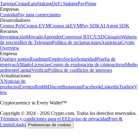
Tarjetas
Cestas
Earn
Staking
DeFi Staking
Pay
Prime
Empresas
Custodia
Pay para comerciantes
Desarrolladores
Cronos PoS
Cronos EVM
Cronos zkEVM
Pay SDK
AI Agent SDK
Recursos
Investigación
Mercado
Aprender
Conversor BTC/USD
Glosario
Widgets
de precios
Bot de Telegram
Política de reclamaciones
Asistencia
Crypto
Overview
Empresa
Quiénes somos
Roadmap
Empleo
Socios
Seguridad
Prueba de
reservas
Afiliado
Licencias
Centro de exploración de criptoactivos
Medio
ambiente
Capital
Verificar
Política de conflictos de intereses
Actualizaciones
X
Noticias de
productos
Eventos
Reddit
Discord
Instagram
Facebook
Linkedin
TradingV
iew
Cryptocurrency in Every Wallet™
Copyright © 2024 - 2026 Crypto.com. Todos los derechos reservados.
Términos y condiciones para el EEE
aviso de privacidad
Fees &
Limits
Estado
Preferencias de cookies