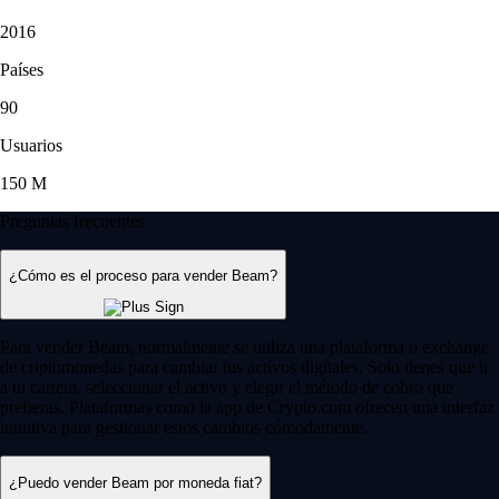
2016
Países
90
Usuarios
150 M
Preguntas frecuentes
¿Cómo es el proceso para vender Beam?
Para vender Beam, normalmente se utiliza una plataforma o exchange
de criptomonedas para cambiar tus activos digitales. Solo tienes que ir
a tu cartera, seleccionar el activo y elegir el método de cobro que
prefieras. Plataformas como la app de Crypto.com ofrecen una interfaz
intuitiva para gestionar estos cambios cómodamente.
¿Puedo vender Beam por moneda fiat?