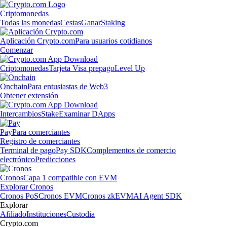
Criptomonedas
Todas las monedas
Cestas
Ganar
Staking
Aplicación Crypto.com
Para usuarios cotidianos
Comenzar
Criptomonedas
Tarjeta Visa prepago
Level Up
Onchain
Para entusiastas de Web3
Obtener extensión
Intercambios
Stake
Examinar DApps
Pay
Para comerciantes
Registro de comerciantes
Terminal de pago
Pay SDK
Complementos de comercio
electrónico
Predicciones
Cronos
Capa 1 compatible con EVM
Explorar Cronos
Cronos PoS
Cronos EVM
Cronos zkEVM
AI Agent SDK
Explorar
Afiliado
Instituciones
Custodia
Crypto.com