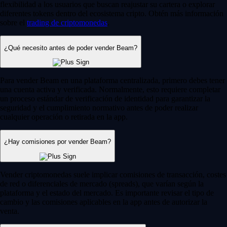
flexibilidad a los usuarios que buscan reajustar su cartera o explorar
diferentes tokens dentro del ecosistema cripto. Obtén más información
sobre el
trading de criptomonedas
.
¿Qué necesito antes de poder vender Beam?
Para vender Beam en una plataforma centralizada, primero debes tener
una cuenta activa y verificada. Normalmente, esto requiere completar
un proceso estándar de verificación de identidad para garantizar la
seguridad y el cumplimiento normativo antes de poder realizar
cualquier operación o retirada en la app.
¿Hay comisiones por vender Beam?
Vender criptomonedas suele implicar comisiones de transacción, costes
de red o diferenciales de mercado (spreads), que varían según la
plataforma y el estado del mercado. Es importante revisar el tipo de
cambio y las comisiones aplicables en la app antes de autorizar la
venta.