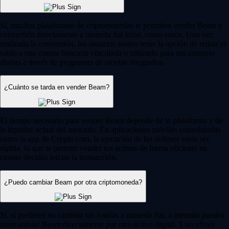
Sí, muchas plataformas de criptomonedas te permiten vender Beam y
convertirlo directamente a moneda fiat local, como euros. Una vez
realizada la conversión, los usuarios suelen tener la opción de retirar el
saldo a una cuenta bancaria vinculada o utilizarlo para sus compras
diarias a través de programas de tarjetas integrados.
¿Cuánto se tarda en vender Beam?
El tiempo necesario para vender Beam depende de la plataforma y de
la liquidez actual del mercado. En aplicaciones móviles consolidadas
como la app de Crypto.com, la ejecución de las órdenes suele ser
rápida, lo que te permite vender tus activos de forma eficiente en
cuanto decidas iniciar la transacción.
¿Puedo cambiar Beam por otra criptomoneda?
Sí, si prefieres no cambiar tus fondos a moneda fiat, a menudo puedes
intercambiar Beam directamente por otro activo digital. Esto ofrece