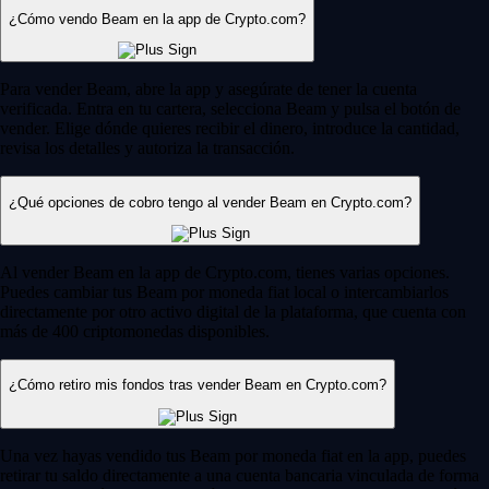
¿Cómo vendo Beam en la app de Crypto.com?
Para vender Beam, abre la app y asegúrate de tener la cuenta
verificada. Entra en tu cartera, selecciona Beam y pulsa el botón de
vender. Elige dónde quieres recibir el dinero, introduce la cantidad,
revisa los detalles y autoriza la transacción.
¿Qué opciones de cobro tengo al vender Beam en Crypto.com?
Al vender Beam en la app de Crypto.com, tienes varias opciones.
Puedes cambiar tus Beam por moneda fiat local o intercambiarlos
directamente por otro activo digital de la plataforma, que cuenta con
más de 400 criptomonedas disponibles.
¿Cómo retiro mis fondos tras vender Beam en Crypto.com?
Una vez hayas vendido tus Beam por moneda fiat en la app, puedes
retirar tu saldo directamente a una cuenta bancaria vinculada de forma