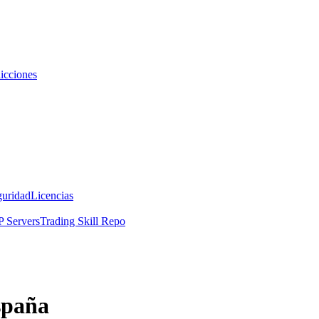
icciones
guridad
Licencias
 Servers
Trading Skill Repo
spaña