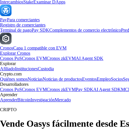
Intercambios
Stake
Examinar DApps
Pay
Para comerciantes
Registro de comerciantes
Terminal de pago
Pay SDK
Complementos de comercio electrónico
Pred
Cronos
Capa 1 compatible con EVM
Explorar Cronos
Cronos PoS
Cronos EVM
Cronos zkEVM
AI Agent SDK
Explorar
Afiliado
Instituciones
Custodia
Crypto.com
Quiénes somos
Noticias
Noticias de productos
Eventos
Empleo
Socios
Se
Desarrolladores
Cronos PoS
Cronos EVM
Cronos zkEVM
Pay SDK
AI Agent SDK
MCP
Aprender
Aprender
Bitcoin
Investigación
Mercado
CRIPTO
Vende Oasys fácilmente desde E