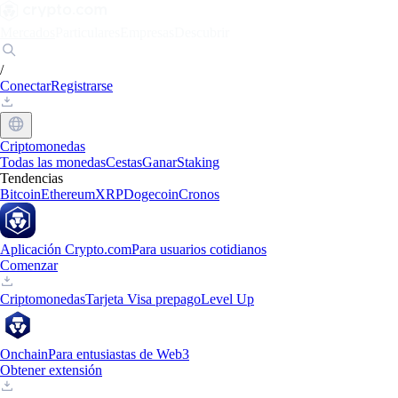
Mercados
Particulares
Empresas
Descubrir
/
Conectar
Registrarse
Criptomonedas
Todas las monedas
Cestas
Ganar
Staking
Tendencias
Bitcoin
Ethereum
XRP
Dogecoin
Cronos
Aplicación Crypto.com
Para usuarios cotidianos
Comenzar
Criptomonedas
Tarjeta Visa prepago
Level Up
Onchain
Para entusiastas de Web3
Obtener extensión