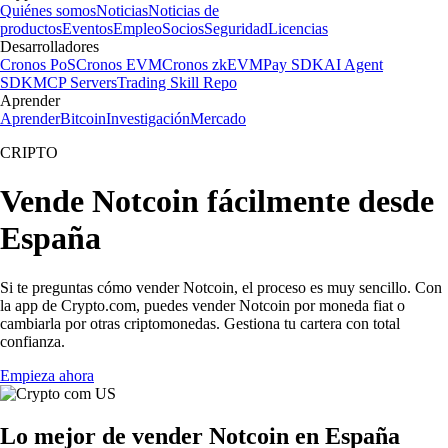
Quiénes somos
Noticias
Noticias de
productos
Eventos
Empleo
Socios
Seguridad
Licencias
Desarrolladores
Cronos PoS
Cronos EVM
Cronos zkEVM
Pay SDK
AI Agent
SDK
MCP Servers
Trading Skill Repo
Aprender
Aprender
Bitcoin
Investigación
Mercado
CRIPTO
Vende Notcoin fácilmente desde
España
Si te preguntas cómo vender Notcoin, el proceso es muy sencillo. Con
la app de Crypto.com, puedes vender Notcoin por moneda fiat o
cambiarla por otras criptomonedas. Gestiona tu cartera con total
confianza.
Empieza ahora
Lo mejor de vender Notcoin en España