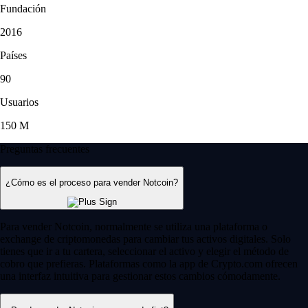
Fundación
2016
Países
90
Usuarios
150 M
Preguntas frecuentes
¿Cómo es el proceso para vender Notcoin?
Para vender Notcoin, normalmente se utiliza una plataforma o
exchange de criptomonedas para cambiar tus activos digitales. Solo
tienes que ir a tu cartera, seleccionar el activo y elegir el método de
cobro que prefieras. Plataformas como la app de Crypto.com ofrecen
una interfaz intuitiva para gestionar estos cambios cómodamente.