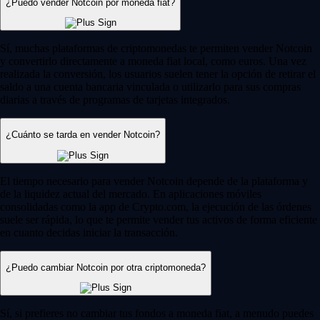
¿Puedo vender Notcoin por moneda fiat?
Sí, muchas plataformas de criptomonedas te permiten vender Notcoin
y convertirlo directamente a moneda fiat local, como euros. Una vez
realizada la conversión, los usuarios suelen tener la opción de retirar el
saldo a una cuenta bancaria vinculada o utilizarlo para sus compras
diarias a través de programas de tarjetas integrados.
¿Cuánto se tarda en vender Notcoin?
El tiempo necesario para vender Notcoin depende de la plataforma y
de la liquidez actual del mercado. En aplicaciones móviles
consolidadas como la app de Crypto.com, la ejecución de las órdenes
suele ser rápida, lo que te permite vender tus activos de forma eficiente
en cuanto decidas iniciar la transacción.
¿Puedo cambiar Notcoin por otra criptomoneda?
Sí, si prefieres no cambiar tus fondos a moneda fiat, a menudo puedes