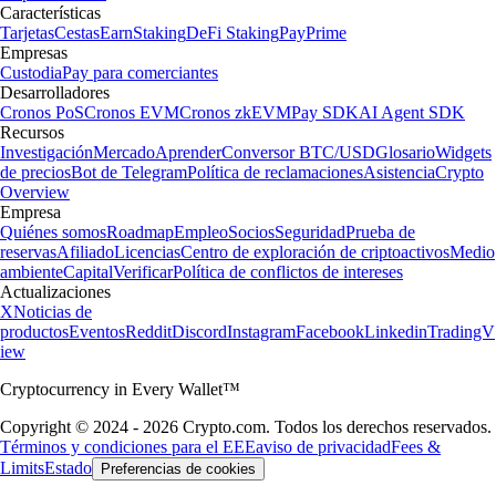
Características
Tarjetas
Cestas
Earn
Staking
DeFi Staking
Pay
Prime
Empresas
Custodia
Pay para comerciantes
Desarrolladores
Cronos PoS
Cronos EVM
Cronos zkEVM
Pay SDK
AI Agent SDK
Recursos
Investigación
Mercado
Aprender
Conversor BTC/USD
Glosario
Widgets
de precios
Bot de Telegram
Política de reclamaciones
Asistencia
Crypto
Overview
Empresa
Quiénes somos
Roadmap
Empleo
Socios
Seguridad
Prueba de
reservas
Afiliado
Licencias
Centro de exploración de criptoactivos
Medio
ambiente
Capital
Verificar
Política de conflictos de intereses
Actualizaciones
X
Noticias de
productos
Eventos
Reddit
Discord
Instagram
Facebook
Linkedin
TradingV
iew
Cryptocurrency in Every Wallet™
Copyright © 2024 - 2026 Crypto.com. Todos los derechos reservados.
Términos y condiciones para el EEE
aviso de privacidad
Fees &
Limits
Estado
Preferencias de cookies