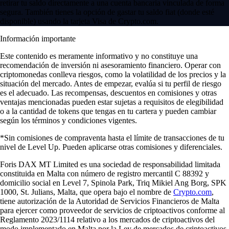
retirar tu saldo directamente a una cuenta bancaria vinculada de forma
segura. También tienes la opción de gastar tu saldo fiat (donde esté
disponible) usando la tarjeta Visa de Crypto.com.
Información importante
Este contenido es meramente informativo y no constituye una
recomendación de inversión ni asesoramiento financiero. Operar con
criptomonedas conlleva riesgos, como la volatilidad de los precios y la
situación del mercado. Antes de empezar, evalúa si tu perfil de riesgo
es el adecuado. Las recompensas, descuentos en comisiones y otras
ventajas mencionadas pueden estar sujetas a requisitos de elegibilidad
o a la cantidad de tokens que tengas en tu cartera y pueden cambiar
según los términos y condiciones vigentes.
*Sin comisiones de compraventa hasta el límite de transacciones de tu
nivel de Level Up. Pueden aplicarse otras comisiones y diferenciales.
Foris DAX MT Limited es una sociedad de responsabilidad limitada
constituida en Malta con número de registro mercantil C 88392 y
domicilio social en Level 7, Spinola Park, Triq Mikiel Ang Borg, SPK
1000, St. Julians, Malta, que opera bajo el nombre de
Crypto.com
,
tiene autorización de la Autoridad de Servicios Financieros de Malta
para ejercer como proveedor de servicios de criptoactivos conforme al
Reglamento 2023/1114 relativo a los mercados de criptoactivos del
modo implementado en Malta por la Ley de mercados de criptoactivos.