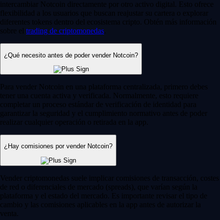
intercambiar Notcoin directamente por otro activo digital. Esto ofrece
flexibilidad a los usuarios que buscan reajustar su cartera o explorar
diferentes tokens dentro del ecosistema cripto. Obtén más información
sobre el
trading de criptomonedas
.
¿Qué necesito antes de poder vender Notcoin?
Para vender Notcoin en una plataforma centralizada, primero debes
tener una cuenta activa y verificada. Normalmente, esto requiere
completar un proceso estándar de verificación de identidad para
garantizar la seguridad y el cumplimiento normativo antes de poder
realizar cualquier operación o retirada en la app.
¿Hay comisiones por vender Notcoin?
Vender criptomonedas suele implicar comisiones de transacción, costes
de red o diferenciales de mercado (spreads), que varían según la
plataforma y el estado del mercado. Es importante revisar el tipo de
cambio y las comisiones aplicables en la app antes de autorizar la
venta.