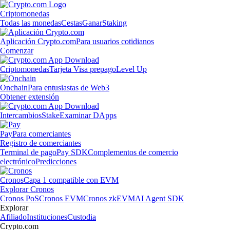
Criptomonedas
Todas las monedas
Cestas
Ganar
Staking
Aplicación Crypto.com
Para usuarios cotidianos
Comenzar
Criptomonedas
Tarjeta Visa prepago
Level Up
Onchain
Para entusiastas de Web3
Obtener extensión
Intercambios
Stake
Examinar DApps
Pay
Para comerciantes
Registro de comerciantes
Terminal de pago
Pay SDK
Complementos de comercio
electrónico
Predicciones
Cronos
Capa 1 compatible con EVM
Explorar Cronos
Cronos PoS
Cronos EVM
Cronos zkEVM
AI Agent SDK
Explorar
Afiliado
Instituciones
Custodia
Crypto.com