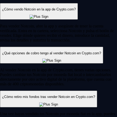
¿Cómo vendo Notcoin en la app de Crypto.com?
Para vender Notcoin, abre la app y asegúrate de tener la cuenta
verificada. Entra en tu cartera, selecciona Notcoin y pulsa el botón de
vender. Elige dónde quieres recibir el dinero, introduce la cantidad,
revisa los detalles y autoriza la transacción.
¿Qué opciones de cobro tengo al vender Notcoin en Crypto.com?
Al vender Notcoin en la app de Crypto.com, tienes varias opciones.
Puedes cambiar tus Notcoin por moneda fiat local o intercambiarlos
directamente por otro activo digital de la plataforma, que cuenta con
más de 400 criptomonedas disponibles.
¿Cómo retiro mis fondos tras vender Notcoin en Crypto.com?
Una vez hayas vendido tus Notcoin por moneda fiat en la app, puedes