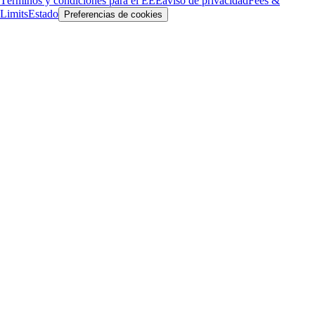
Términos y condiciones para el EEE
aviso de privacidad
Fees &
Limits
Estado
Preferencias de cookies