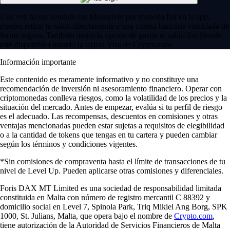
Una vez hayas vendido tus Moonriver por moneda fiat en la app,
puedes retirar tu saldo directamente a una cuenta bancaria vinculada de
forma segura. También tienes la opción de gastar tu saldo fiat (donde
esté disponible) usando la tarjeta Visa de Crypto.com.
Información importante
Este contenido es meramente informativo y no constituye una
recomendación de inversión ni asesoramiento financiero. Operar con
criptomonedas conlleva riesgos, como la volatilidad de los precios y la
situación del mercado. Antes de empezar, evalúa si tu perfil de riesgo
es el adecuado. Las recompensas, descuentos en comisiones y otras
ventajas mencionadas pueden estar sujetas a requisitos de elegibilidad
o a la cantidad de tokens que tengas en tu cartera y pueden cambiar
según los términos y condiciones vigentes.
*Sin comisiones de compraventa hasta el límite de transacciones de tu
nivel de Level Up. Pueden aplicarse otras comisiones y diferenciales.
Foris DAX MT Limited es una sociedad de responsabilidad limitada
constituida en Malta con número de registro mercantil C 88392 y
domicilio social en Level 7, Spinola Park, Triq Mikiel Ang Borg, SPK
1000, St. Julians, Malta, que opera bajo el nombre de
Crypto.com
,
tiene autorización de la Autoridad de Servicios Financieros de Malta