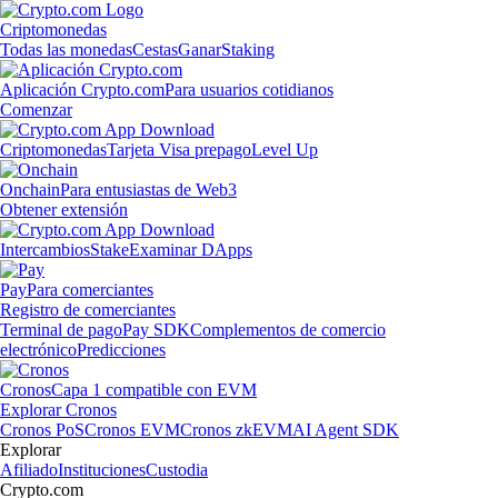
Criptomonedas
Todas las monedas
Cestas
Ganar
Staking
Aplicación Crypto.com
Para usuarios cotidianos
Comenzar
Criptomonedas
Tarjeta Visa prepago
Level Up
Onchain
Para entusiastas de Web3
Obtener extensión
Intercambios
Stake
Examinar DApps
Pay
Para comerciantes
Registro de comerciantes
Terminal de pago
Pay SDK
Complementos de comercio
electrónico
Predicciones
Cronos
Capa 1 compatible con EVM
Explorar Cronos
Cronos PoS
Cronos EVM
Cronos zkEVM
AI Agent SDK
Explorar
Afiliado
Instituciones
Custodia
Crypto.com