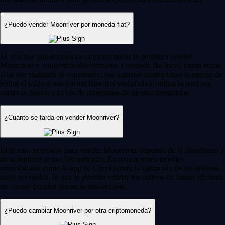
¿Puedo vender Moonriver por moneda fiat?
Sí, muchas plataformas de criptomonedas te permiten vender
Moonriver y convertirlo directamente a moneda fiat local, como euros.
Una vez realizada la conversión, los usuarios suelen tener la opción de
retirar el saldo a una cuenta bancaria vinculada o utilizarlo para sus
compras diarias a través de programas de tarjetas integrados.
¿Cuánto se tarda en vender Moonriver?
El tiempo necesario para vender Moonriver depende de la plataforma y
de la liquidez actual del mercado. En aplicaciones móviles
consolidadas como la app de Crypto.com, la ejecución de las órdenes
suele ser rápida, lo que te permite vender tus activos de forma eficiente
en cuanto decidas iniciar la transacción.
¿Puedo cambiar Moonriver por otra criptomoneda?