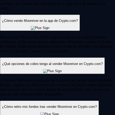
cambio y las comisiones aplicables en la app antes de autorizar la
venta.
¿Cómo vendo Moonriver en la app de Crypto.com?
Para vender Moonriver, abre la app y asegúrate de tener la cuenta
verificada. Entra en tu cartera, selecciona Moonriver y pulsa el botón
de vender. Elige dónde quieres recibir el dinero, introduce la cantidad,
revisa los detalles y autoriza la transacción.
¿Qué opciones de cobro tengo al vender Moonriver en Crypto.com?
Al vender Moonriver en la app de Crypto.com, tienes varias opciones.
Puedes cambiar tus Moonriver por moneda fiat local o intercambiarlos
directamente por otro activo digital de la plataforma, que cuenta con
más de 400 criptomonedas disponibles.
¿Cómo retiro mis fondos tras vender Moonriver en Crypto.com?