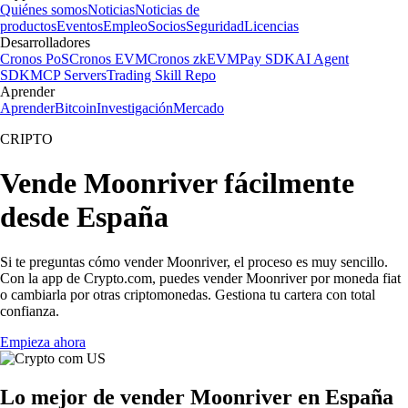
Quiénes somos
Noticias
Noticias de
productos
Eventos
Empleo
Socios
Seguridad
Licencias
Desarrolladores
Cronos PoS
Cronos EVM
Cronos zkEVM
Pay SDK
AI Agent
SDK
MCP Servers
Trading Skill Repo
Aprender
Aprender
Bitcoin
Investigación
Mercado
CRIPTO
Vende Moonriver fácilmente
desde España
Si te preguntas cómo vender Moonriver, el proceso es muy sencillo.
Con la app de Crypto.com, puedes vender Moonriver por moneda fiat
o cambiarla por otras criptomonedas. Gestiona tu cartera con total
confianza.
Empieza ahora
Lo mejor de vender Moonriver en España