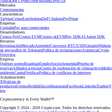
Aplicación Crypto.com
Onchain
Level Up
Mercados
Criptomonedas
Características
Tarjetas
Cestas
Earn
Staking
DeFi Staking
Pay
Prime
Empresas
Custodia
Pay para comerciantes
Desarrolladores
Cronos PoS
Cronos EVM
Cronos zkEVM
Pay SDK
AI Agent SDK
Recursos
Investigación
Mercado
Aprender
Conversor BTC/USD
Glosario
Widgets
de precios
Bot de Telegram
Política de reclamaciones
Asistencia
Crypto
Overview
Empresa
Quiénes somos
Roadmap
Empleo
Socios
Seguridad
Prueba de
reservas
Afiliado
Licencias
Centro de exploración de criptoactivos
Medio
ambiente
Capital
Verificar
Política de conflictos de intereses
Actualizaciones
X
Noticias de
productos
Eventos
Reddit
Discord
Instagram
Facebook
Linkedin
TradingV
iew
Cryptocurrency in Every Wallet™
Copyright © 2024 - 2026 Crypto.com. Todos los derechos reservados.