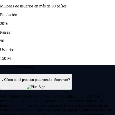
Millones de usuarios en más de 90 países
Fundación
2016
Países
90
Usuarios
150 M
Preguntas frecuentes
¿Cómo es el proceso para vender Moonriver?
Para vender Moonriver, normalmente se utiliza una plataforma o
exchange de criptomonedas para cambiar tus activos digitales. Solo
tienes que ir a tu cartera, seleccionar el activo y elegir el método de
cobro que prefieras. Plataformas como la app de Crypto.com ofrecen
una interfaz intuitiva para gestionar estos cambios cómodamente.