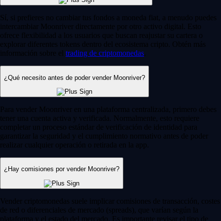
Sí, si prefieres no cambiar tus fondos a moneda fiat, a menudo puedes
intercambiar Moonriver directamente por otro activo digital. Esto
ofrece flexibilidad a los usuarios que buscan reajustar su cartera o
explorar diferentes tokens dentro del ecosistema cripto. Obtén más
información sobre el
trading de criptomonedas
.
¿Qué necesito antes de poder vender Moonriver?
Para vender Moonriver en una plataforma centralizada, primero debes
tener una cuenta activa y verificada. Normalmente, esto requiere
completar un proceso estándar de verificación de identidad para
garantizar la seguridad y el cumplimiento normativo antes de poder
realizar cualquier operación o retirada en la app.
¿Hay comisiones por vender Moonriver?
Vender criptomonedas suele implicar comisiones de transacción, costes
de red o diferenciales de mercado (spreads), que varían según la
plataforma y el estado del mercado. Es importante revisar el tipo de