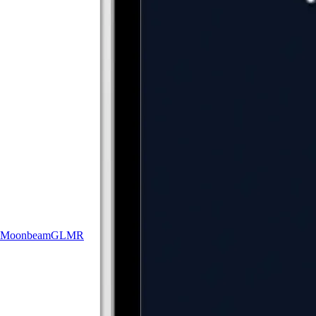
Moonbeam
GLMR