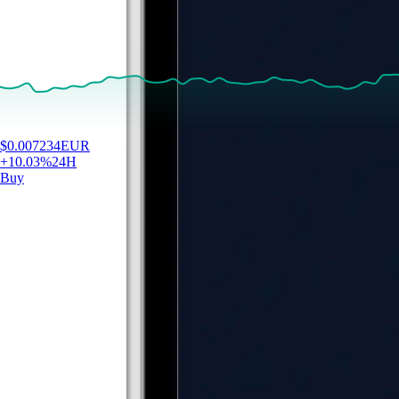
$
0.007234
EUR
+
10.03
%
24H
Buy