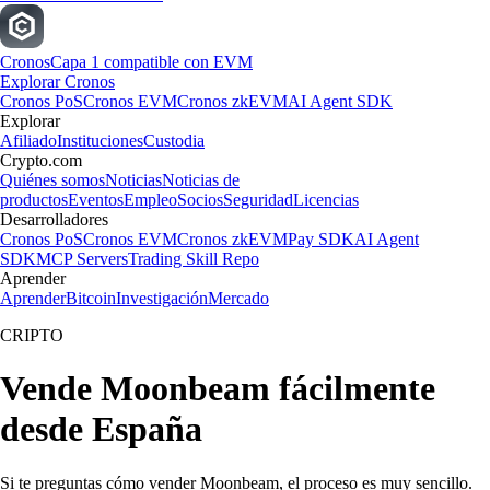
Cronos
Capa 1 compatible con EVM
Explorar Cronos
Cronos PoS
Cronos EVM
Cronos zkEVM
AI Agent SDK
Explorar
Afiliado
Instituciones
Custodia
Crypto.com
Quiénes somos
Noticias
Noticias de
productos
Eventos
Empleo
Socios
Seguridad
Licencias
Desarrolladores
Cronos PoS
Cronos EVM
Cronos zkEVM
Pay SDK
AI Agent
SDK
MCP Servers
Trading Skill Repo
Aprender
Aprender
Bitcoin
Investigación
Mercado
CRIPTO
Vende Moonbeam fácilmente
desde España
Si te preguntas cómo vender Moonbeam, el proceso es muy sencillo.