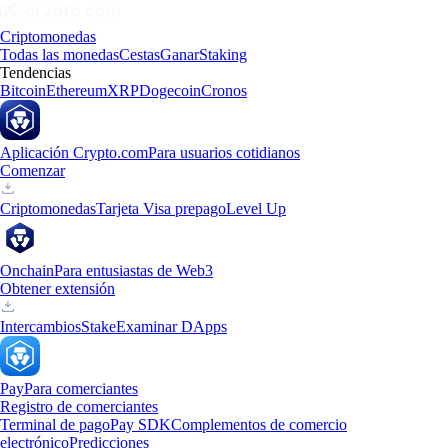
Criptomonedas
Todas las monedas
Cestas
Ganar
Staking
Tendencias
Bitcoin
Ethereum
XRP
Dogecoin
Cronos
Aplicación Crypto.com
Para usuarios cotidianos
Comenzar
Criptomonedas
Tarjeta Visa prepago
Level Up
Onchain
Para entusiastas de Web3
Obtener extensión
Intercambios
Stake
Examinar DApps
Pay
Para comerciantes
Registro de comerciantes
Terminal de pago
Pay SDK
Complementos de comercio
electrónico
Predicciones