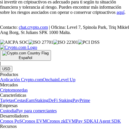
si invertir en criptoactivos es adecuado para ti según tu situación
financiera y tolerancia al riesgo. Puedes encontrar más información
sobre los riesgos asociados con operar o conservar criptoactivos
aquí
.
Contacto:
chat.crypto.com
| Oficina: Level 7, Spinola Park, Triq Mikiel
Ang Borg, St Julians SPK 1000 Malta.
Español
|
USD
Productos
Aplicación Crypto.com
Onchain
Level Up
Mercados
Criptomonedas
Características
Tarjetas
Cestas
Earn
Staking
DeFi Staking
Pay
Prime
Empresas
Custodia
Pay para comerciantes
Desarrolladores
Cronos PoS
Cronos EVM
Cronos zkEVM
Pay SDK
AI Agent SDK
Recursos