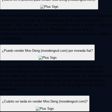
Para vender Moo Deng (moodengsol.com), normalmente se utiliza una
plataforma o exchange de criptomonedas para cambiar tus activos
digitales. Solo tienes que ir a tu cartera, seleccionar el activo y elegir el
método de cobro que prefieras. Plataformas como la app de
Crypto.com ofrecen una interfaz intuitiva para gestionar estos cambios
cómodamente.
¿Puedo vender Moo Deng (moodengsol.com) por moneda fiat?
Sí, muchas plataformas de criptomonedas te permiten vender Moo
Deng (moodengsol.com) y convertirlo directamente a moneda fiat
local, como euros. Una vez realizada la conversión, los usuarios suelen
tener la opción de retirar el saldo a una cuenta bancaria vinculada o
utilizarlo para sus compras diarias a través de programas de tarjetas
integrados.
¿Cuánto se tarda en vender Moo Deng (moodengsol.com)?