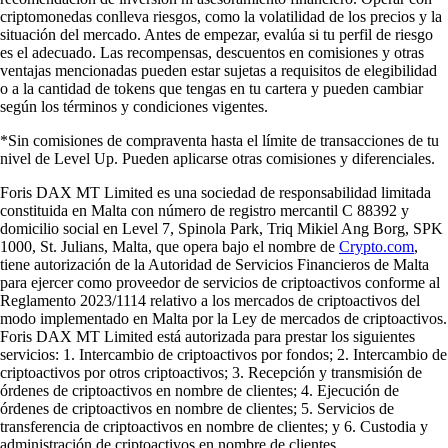
criptomonedas conlleva riesgos, como la volatilidad de los precios y la
situación del mercado. Antes de empezar, evalúa si tu perfil de riesgo
es el adecuado. Las recompensas, descuentos en comisiones y otras
ventajas mencionadas pueden estar sujetas a requisitos de elegibilidad
o a la cantidad de tokens que tengas en tu cartera y pueden cambiar
según los términos y condiciones vigentes.
*Sin comisiones de compraventa hasta el límite de transacciones de tu
nivel de Level Up. Pueden aplicarse otras comisiones y diferenciales.
Foris DAX MT Limited es una sociedad de responsabilidad limitada
constituida en Malta con número de registro mercantil C 88392 y
domicilio social en Level 7, Spinola Park, Triq Mikiel Ang Borg, SPK
1000, St. Julians, Malta, que opera bajo el nombre de
Crypto.com
,
tiene autorización de la Autoridad de Servicios Financieros de Malta
para ejercer como proveedor de servicios de criptoactivos conforme al
Reglamento 2023/1114 relativo a los mercados de criptoactivos del
modo implementado en Malta por la Ley de mercados de criptoactivos.
Foris DAX MT Limited está autorizada para prestar los siguientes
servicios: 1. Intercambio de criptoactivos por fondos; 2. Intercambio de
criptoactivos por otros criptoactivos; 3. Recepción y transmisión de
órdenes de criptoactivos en nombre de clientes; 4. Ejecución de
órdenes de criptoactivos en nombre de clientes; 5. Servicios de
transferencia de criptoactivos en nombre de clientes; y 6. Custodia y
administración de criptoactivos en nombre de clientes.