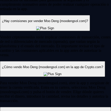
cumplimiento normativo antes de poder realizar cualquier operación o
retirada en la app.
¿Hay comisiones por vender Moo Deng (moodengsol.com)?
Vender criptomonedas suele implicar comisiones de transacción, costes
de red o diferenciales de mercado (spreads), que varían según la
plataforma y el estado del mercado. Es importante revisar el tipo de
cambio y las comisiones aplicables en la app antes de autorizar la
venta.
¿Cómo vendo Moo Deng (moodengsol.com) en la app de Crypto.com?
Para vender Moo Deng (moodengsol.com), abre la app y asegúrate de
tener la cuenta verificada. Entra en tu cartera, selecciona Moo Deng
(moodengsol.com) y pulsa el botón de vender. Elige dónde quieres
recibir el dinero, introduce la cantidad, revisa los detalles y autoriza la
transacción.