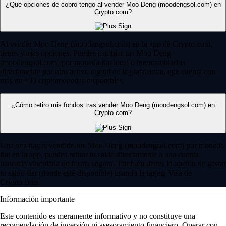
¿Qué opciones de cobro tengo al vender Moo Deng (moodengsol.com) en
Crypto.com?
Al vender Moo Deng (moodengsol.com) en la app de Crypto.com,
tienes varias opciones. Puedes cambiar tus Moo Deng
(moodengsol.com) por moneda fiat local o intercambiarlos
directamente por otro activo digital de la plataforma, que cuenta con
más de 400 criptomonedas disponibles.
¿Cómo retiro mis fondos tras vender Moo Deng (moodengsol.com) en
Crypto.com?
Una vez hayas vendido tus Moo Deng (moodengsol.com) por moneda
fiat en la app, puedes retirar tu saldo directamente a una cuenta
bancaria vinculada de forma segura. También tienes la opción de gastar
tu saldo fiat (donde esté disponible) usando la tarjeta Visa de
Crypto.com.
Información importante
Este contenido es meramente informativo y no constituye una
recomendación de inversión ni asesoramiento financiero. Operar con