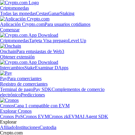
Criptomonedas
Todas las monedas
Cestas
Ganar
Staking
Aplicación Crypto.com
Para usuarios cotidianos
Comenzar
Criptomonedas
Tarjeta Visa prepago
Level Up
Onchain
Para entusiastas de Web3
Obtener extensión
Intercambios
Stake
Examinar DApps
Pay
Para comerciantes
Registro de comerciantes
Terminal de pago
Pay SDK
Complementos de comercio
electrónico
Predicciones
Cronos
Capa 1 compatible con EVM
Explorar Cronos
Cronos PoS
Cronos EVM
Cronos zkEVM
AI Agent SDK
Explorar
Afiliado
Instituciones
Custodia
Crypto.com