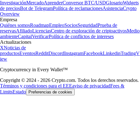
Investigación
Mercado
Aprender
Conversor BTC/USD
Glosario
Widgets
de precios
Bot de Telegram
Política de reclamaciones
Asistencia
Crypto
Overview
Empresa
Quiénes somos
Roadmap
Empleo
Socios
Seguridad
Prueba de
reservas
Afiliado
Licencias
Centro de exploración de criptoactivos
Medio
ambiente
Capital
Verificar
Política de conflictos de intereses
Actualizaciones
X
Noticias de
productos
Eventos
Reddit
Discord
Instagram
Facebook
Linkedin
TradingV
iew
Cryptocurrency in Every Wallet™
Copyright © 2024 - 2026 Crypto.com. Todos los derechos reservados.
Términos y condiciones para el EEE
aviso de privacidad
Fees &
Limits
Estado
Preferencias de cookies