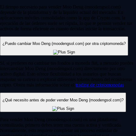
El tiempo necesario para vender Moo Deng (moodengsol.com)
depende de la plataforma y de la liquidez actual del mercado. En
aplicaciones móviles consolidadas como la app de Crypto.com, la
ejecución de las órdenes suele ser rápida, lo que te permite vender tus
activos de forma eficiente en cuanto decidas iniciar la transacción.
¿Puedo cambiar Moo Deng (moodengsol.com) por otra criptomoneda?
Sí, si prefieres no cambiar tus fondos a moneda fiat, a menudo puedes
intercambiar Moo Deng (moodengsol.com) directamente por otro
activo digital. Esto ofrece flexibilidad a los usuarios que buscan
reajustar su cartera o explorar diferentes tokens dentro del ecosistema
cripto. Obtén más información sobre el
trading de criptomonedas
.
¿Qué necesito antes de poder vender Moo Deng (moodengsol.com)?
Para vender Moo Deng (moodengsol.com) en una plataforma
centralizada, primero debes tener una cuenta activa y verificada.
Normalmente, esto requiere completar un proceso estándar de
verificación de identidad para garantizar la seguridad y el