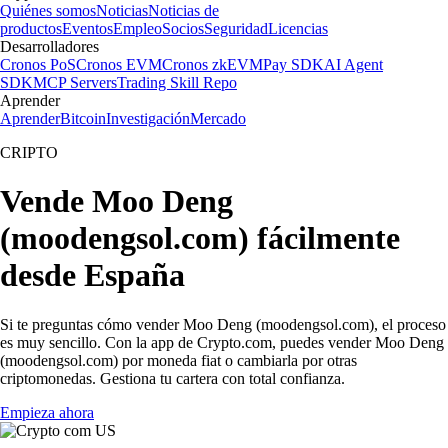
Quiénes somos
Noticias
Noticias de
productos
Eventos
Empleo
Socios
Seguridad
Licencias
Desarrolladores
Cronos PoS
Cronos EVM
Cronos zkEVM
Pay SDK
AI Agent
SDK
MCP Servers
Trading Skill Repo
Aprender
Aprender
Bitcoin
Investigación
Mercado
CRIPTO
Vende Moo Deng
(moodengsol.com) fácilmente
desde España
Si te preguntas cómo vender Moo Deng (moodengsol.com), el proceso
es muy sencillo. Con la app de Crypto.com, puedes vender Moo Deng
(moodengsol.com) por moneda fiat o cambiarla por otras
criptomonedas. Gestiona tu cartera con total confianza.
Empieza ahora