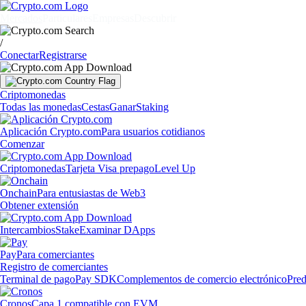
Mercados
Particulares
Empresas
Descubrir
/
Conectar
Registrarse
Criptomonedas
Todas las monedas
Cestas
Ganar
Staking
Aplicación Crypto.com
Para usuarios cotidianos
Comenzar
Criptomonedas
Tarjeta Visa prepago
Level Up
Onchain
Para entusiastas de Web3
Obtener extensión
Intercambios
Stake
Examinar DApps
Pay
Para comerciantes
Registro de comerciantes
Terminal de pago
Pay SDK
Complementos de comercio electrónico
Pred
Cronos
Capa 1 compatible con EVM