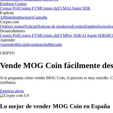
Explorar Cronos
Cronos PoS
Cronos EVM
Cronos zkEVM
AI Agent SDK
Explorar
Afiliado
Instituciones
Custodia
Crypto.com
Quiénes somos
Noticias
Noticias de productos
Eventos
Empleo
Socios
Se
Desarrolladores
Cronos PoS
Cronos EVM
Cronos zkEVM
Pay SDK
AI Agent SDK
MCP
Aprender
Aprender
Bitcoin
Investigación
Mercado
CRIPTO
Vende MOG Coin fácilmente de
Si te preguntas cómo vender MOG Coin, el proceso es muy sencillo. C
confianza.
Empieza ahora
Lo mejor de vender MOG Coin en España