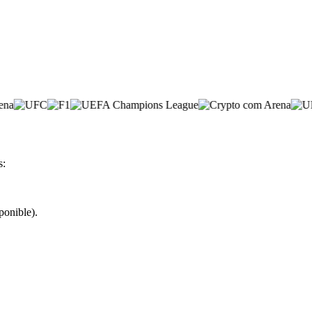
s:
ponible).