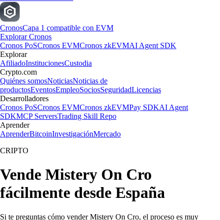
Cronos
Capa 1 compatible con EVM
Explorar Cronos
Cronos PoS
Cronos EVM
Cronos zkEVM
AI Agent SDK
Explorar
Afiliado
Instituciones
Custodia
Crypto.com
Quiénes somos
Noticias
Noticias de
productos
Eventos
Empleo
Socios
Seguridad
Licencias
Desarrolladores
Cronos PoS
Cronos EVM
Cronos zkEVM
Pay SDK
AI Agent
SDK
MCP Servers
Trading Skill Repo
Aprender
Aprender
Bitcoin
Investigación
Mercado
CRIPTO
Vende Mistery On Cro
fácilmente desde España
Si te preguntas cómo vender Mistery On Cro, el proceso es muy