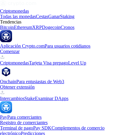
Criptomonedas
Todas las monedas
Cestas
Ganar
Staking
Tendencias
Bitcoin
Ethereum
XRP
Dogecoin
Cronos
Aplicación Crypto.com
Para usuarios cotidianos
Comenzar
Criptomonedas
Tarjeta Visa prepago
Level Up
Onchain
Para entusiastas de Web3
Obtener extensión
Intercambios
Stake
Examinar DApps
Pay
Para comerciantes
Registro de comerciantes
Terminal de pago
Pay SDK
Complementos de comercio
electrónico
Predicciones