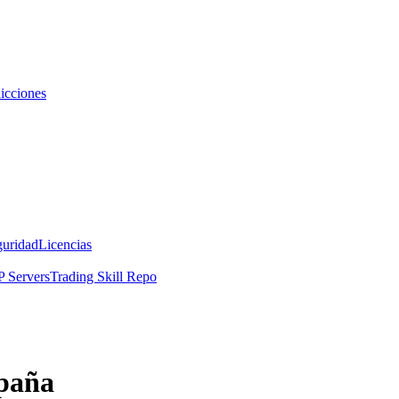
icciones
guridad
Licencias
 Servers
Trading Skill Repo
spaña