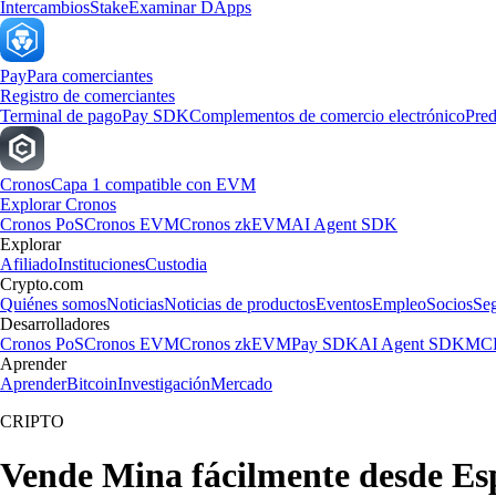
Intercambios
Stake
Examinar DApps
Pay
Para comerciantes
Registro de comerciantes
Terminal de pago
Pay SDK
Complementos de comercio electrónico
Pred
Cronos
Capa 1 compatible con EVM
Explorar Cronos
Cronos PoS
Cronos EVM
Cronos zkEVM
AI Agent SDK
Explorar
Afiliado
Instituciones
Custodia
Crypto.com
Quiénes somos
Noticias
Noticias de productos
Eventos
Empleo
Socios
Se
Desarrolladores
Cronos PoS
Cronos EVM
Cronos zkEVM
Pay SDK
AI Agent SDK
MCP
Aprender
Aprender
Bitcoin
Investigación
Mercado
CRIPTO
Vende Mina fácilmente desde E