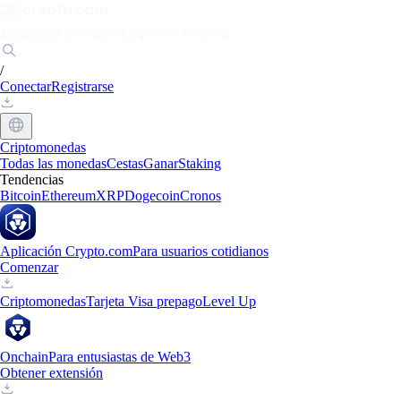
Mercados
Particulares
Empresas
Descubrir
/
Conectar
Registrarse
Criptomonedas
Todas las monedas
Cestas
Ganar
Staking
Tendencias
Bitcoin
Ethereum
XRP
Dogecoin
Cronos
Aplicación Crypto.com
Para usuarios cotidianos
Comenzar
Criptomonedas
Tarjeta Visa prepago
Level Up
Onchain
Para entusiastas de Web3
Obtener extensión