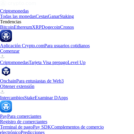
Criptomonedas
Todas las monedas
Cestas
Ganar
Staking
Tendencias
Bitcoin
Ethereum
XRP
Dogecoin
Cronos
Aplicación Crypto.com
Para usuarios cotidianos
Comenzar
Criptomonedas
Tarjeta Visa prepago
Level Up
Onchain
Para entusiastas de Web3
Obtener extensión
Intercambios
Stake
Examinar DApps
Pay
Para comerciantes
Registro de comerciantes
Terminal de pago
Pay SDK
Complementos de comercio
electrónico
Predicciones