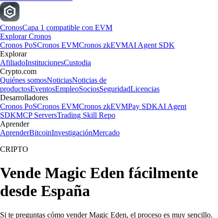
Cronos
Capa 1 compatible con EVM
Explorar Cronos
Cronos PoS
Cronos EVM
Cronos zkEVM
AI Agent SDK
Explorar
Afiliado
Instituciones
Custodia
Crypto.com
Quiénes somos
Noticias
Noticias de
productos
Eventos
Empleo
Socios
Seguridad
Licencias
Desarrolladores
Cronos PoS
Cronos EVM
Cronos zkEVM
Pay SDK
AI Agent
SDK
MCP Servers
Trading Skill Repo
Aprender
Aprender
Bitcoin
Investigación
Mercado
CRIPTO
Vende Magic Eden fácilmente
desde España
Si te preguntas cómo vender Magic Eden, el proceso es muy sencillo.