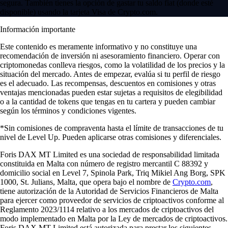
segura. También tienes la opción de gastar tu saldo fiat (donde esté
disponible) usando la tarjeta Visa de Crypto.com.
Información importante
Este contenido es meramente informativo y no constituye una
recomendación de inversión ni asesoramiento financiero. Operar con
criptomonedas conlleva riesgos, como la volatilidad de los precios y la
situación del mercado. Antes de empezar, evalúa si tu perfil de riesgo
es el adecuado. Las recompensas, descuentos en comisiones y otras
ventajas mencionadas pueden estar sujetas a requisitos de elegibilidad
o a la cantidad de tokens que tengas en tu cartera y pueden cambiar
según los términos y condiciones vigentes.
*Sin comisiones de compraventa hasta el límite de transacciones de tu
nivel de Level Up. Pueden aplicarse otras comisiones y diferenciales.
Foris DAX MT Limited es una sociedad de responsabilidad limitada
constituida en Malta con número de registro mercantil C 88392 y
domicilio social en Level 7, Spinola Park, Triq Mikiel Ang Borg, SPK
1000, St. Julians, Malta, que opera bajo el nombre de
Crypto.com
,
tiene autorización de la Autoridad de Servicios Financieros de Malta
para ejercer como proveedor de servicios de criptoactivos conforme al
Reglamento 2023/1114 relativo a los mercados de criptoactivos del
modo implementado en Malta por la Ley de mercados de criptoactivos.
Foris DAX MT Limited está autorizada para prestar los siguientes