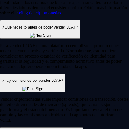
flexibilidad a los usuarios que buscan reajustar su cartera o explorar
diferentes tokens dentro del ecosistema cripto. Obtén más información
sobre el
trading de criptomonedas
.
¿Qué necesito antes de poder vender LOAF?
Para vender LOAF en una plataforma centralizada, primero debes
tener una cuenta activa y verificada. Normalmente, esto requiere
completar un proceso estándar de verificación de identidad para
garantizar la seguridad y el cumplimiento normativo antes de poder
realizar cualquier operación o retirada en la app.
¿Hay comisiones por vender LOAF?
Vender criptomonedas suele implicar comisiones de transacción, costes
de red o diferenciales de mercado (spreads), que varían según la
plataforma y el estado del mercado. Es importante revisar el tipo de
cambio y las comisiones aplicables en la app antes de autorizar la
venta.