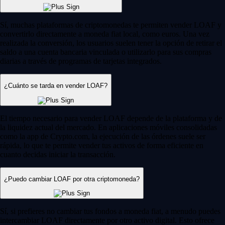
Sí, muchas plataformas de criptomonedas te permiten vender LOAF y
convertirlo directamente a moneda fiat local, como euros. Una vez
realizada la conversión, los usuarios suelen tener la opción de retirar el
saldo a una cuenta bancaria vinculada o utilizarlo para sus compras
diarias a través de programas de tarjetas integrados.
¿Cuánto se tarda en vender LOAF?
El tiempo necesario para vender LOAF depende de la plataforma y de
la liquidez actual del mercado. En aplicaciones móviles consolidadas
como la app de Crypto.com, la ejecución de las órdenes suele ser
rápida, lo que te permite vender tus activos de forma eficiente en
cuanto decidas iniciar la transacción.
¿Puedo cambiar LOAF por otra criptomoneda?
Sí, si prefieres no cambiar tus fondos a moneda fiat, a menudo puedes
intercambiar LOAF directamente por otro activo digital. Esto ofrece