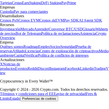
Tarjetas
Cestas
Earn
Staking
DeFi Staking
Pay
Prime
Empresas
Custodia
Pay para comerciantes
Desarrolladores
Cronos PoS
Cronos EVM
Cronos zkEVM
Pay SDK
AI Agent SDK
Recursos
Investigación
Mercado
Aprender
Conversor BTC/USD
Glosario
Widgets
de precios
Bot de Telegram
Política de reclamaciones
Asistencia
Crypto
Overview
Empresa
Quiénes somos
Roadmap
Empleo
Socios
Seguridad
Prueba de
reservas
Afiliado
Licencias
Centro de exploración de criptoactivos
Medio
ambiente
Capital
Verificar
Política de conflictos de intereses
Actualizaciones
X
Noticias de
productos
Eventos
Reddit
Discord
Instagram
Facebook
Linkedin
TradingV
iew
Cryptocurrency in Every Wallet™
Copyright © 2024 - 2026 Crypto.com. Todos los derechos reservados.
Términos y condiciones para el EEE
aviso de privacidad
Fees &
Limits
Estado
Preferencias de cookies