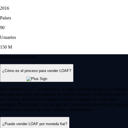
2016
Países
90
Usuarios
150 M
Preguntas frecuentes
¿Cómo es el proceso para vender LOAF?
Para vender LOAF, normalmente se utiliza una plataforma o exchange
de criptomonedas para cambiar tus activos digitales. Solo tienes que ir
a tu cartera, seleccionar el activo y elegir el método de cobro que
prefieras. Plataformas como la app de Crypto.com ofrecen una interfaz
intuitiva para gestionar estos cambios cómodamente.
¿Puedo vender LOAF por moneda fiat?