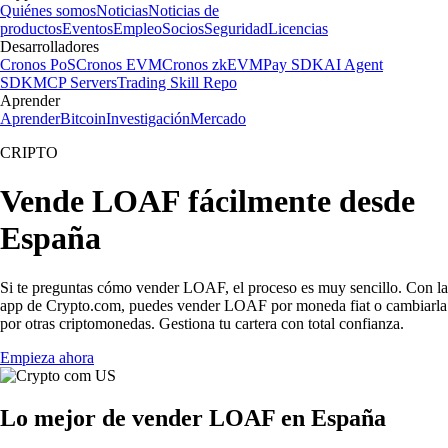
Quiénes somos
Noticias
Noticias de
productos
Eventos
Empleo
Socios
Seguridad
Licencias
Desarrolladores
Cronos PoS
Cronos EVM
Cronos zkEVM
Pay SDK
AI Agent
SDK
MCP Servers
Trading Skill Repo
Aprender
Aprender
Bitcoin
Investigación
Mercado
CRIPTO
Vende LOAF fácilmente desde
España
Si te preguntas cómo vender LOAF, el proceso es muy sencillo. Con la
app de Crypto.com, puedes vender LOAF por moneda fiat o cambiarla
por otras criptomonedas. Gestiona tu cartera con total confianza.
Empieza ahora
Lo mejor de vender LOAF en España