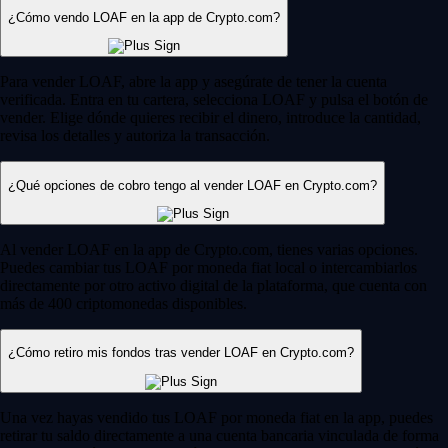
¿Cómo vendo LOAF en la app de Crypto.com?
Para vender LOAF, abre la app y asegúrate de tener la cuenta
verificada. Entra en tu cartera, selecciona LOAF y pulsa el botón de
vender. Elige dónde quieres recibir el dinero, introduce la cantidad,
revisa los detalles y autoriza la transacción.
¿Qué opciones de cobro tengo al vender LOAF en Crypto.com?
Al vender LOAF en la app de Crypto.com, tienes varias opciones.
Puedes cambiar tus LOAF por moneda fiat local o intercambiarlos
directamente por otro activo digital de la plataforma, que cuenta con
más de 400 criptomonedas disponibles.
¿Cómo retiro mis fondos tras vender LOAF en Crypto.com?
Una vez hayas vendido tus LOAF por moneda fiat en la app, puedes
retirar tu saldo directamente a una cuenta bancaria vinculada de forma