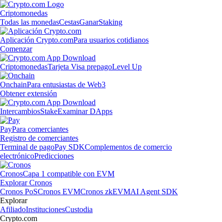
Criptomonedas
Todas las monedas
Cestas
Ganar
Staking
Aplicación Crypto.com
Para usuarios cotidianos
Comenzar
Criptomonedas
Tarjeta Visa prepago
Level Up
Onchain
Para entusiastas de Web3
Obtener extensión
Intercambios
Stake
Examinar DApps
Pay
Para comerciantes
Registro de comerciantes
Terminal de pago
Pay SDK
Complementos de comercio
electrónico
Predicciones
Cronos
Capa 1 compatible con EVM
Explorar Cronos
Cronos PoS
Cronos EVM
Cronos zkEVM
AI Agent SDK
Explorar
Afiliado
Instituciones
Custodia
Crypto.com