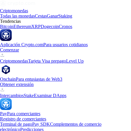
Criptomonedas
Todas las monedas
Cestas
Ganar
Staking
Tendencias
Bitcoin
Ethereum
XRP
Dogecoin
Cronos
Aplicación Crypto.com
Para usuarios cotidianos
Comenzar
Criptomonedas
Tarjeta Visa prepago
Level Up
Onchain
Para entusiastas de Web3
Obtener extensión
Intercambios
Stake
Examinar DApps
Pay
Para comerciantes
Registro de comerciantes
Terminal de pago
Pay SDK
Complementos de comercio
electrónico
Predicciones