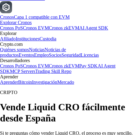
Cronos
Capa 1 compatible con EVM
Explorar Cronos
Cronos PoS
Cronos EVM
Cronos zkEVM
AI Agent SDK
Explorar
Afiliado
Instituciones
Custodia
Crypto.com
Quiénes somos
Noticias
Noticias de
productos
Eventos
Empleo
Socios
Seguridad
Licencias
Desarrolladores
Cronos PoS
Cronos EVM
Cronos zkEVM
Pay SDK
AI Agent
SDK
MCP Servers
Trading Skill Repo
Aprender
Aprender
Bitcoin
Investigación
Mercado
CRIPTO
Vende Liquid CRO fácilmente
desde España
Si te preguntas cómo vender Liquid CRO, el proceso es muy sencillo.