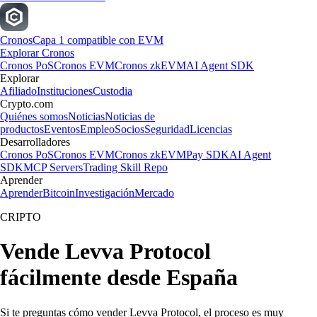
Cronos
Capa 1 compatible con EVM
Explorar Cronos
Cronos PoS
Cronos EVM
Cronos zkEVM
AI Agent SDK
Explorar
Afiliado
Instituciones
Custodia
Crypto.com
Quiénes somos
Noticias
Noticias de
productos
Eventos
Empleo
Socios
Seguridad
Licencias
Desarrolladores
Cronos PoS
Cronos EVM
Cronos zkEVM
Pay SDK
AI Agent
SDK
MCP Servers
Trading Skill Repo
Aprender
Aprender
Bitcoin
Investigación
Mercado
CRIPTO
Vende Levva Protocol
fácilmente desde España
Si te preguntas cómo vender Levva Protocol, el proceso es muy