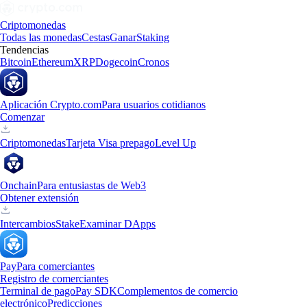
Criptomonedas
Todas las monedas
Cestas
Ganar
Staking
Tendencias
Bitcoin
Ethereum
XRP
Dogecoin
Cronos
Aplicación Crypto.com
Para usuarios cotidianos
Comenzar
Criptomonedas
Tarjeta Visa prepago
Level Up
Onchain
Para entusiastas de Web3
Obtener extensión
Intercambios
Stake
Examinar DApps
Pay
Para comerciantes
Registro de comerciantes
Terminal de pago
Pay SDK
Complementos de comercio
electrónico
Predicciones