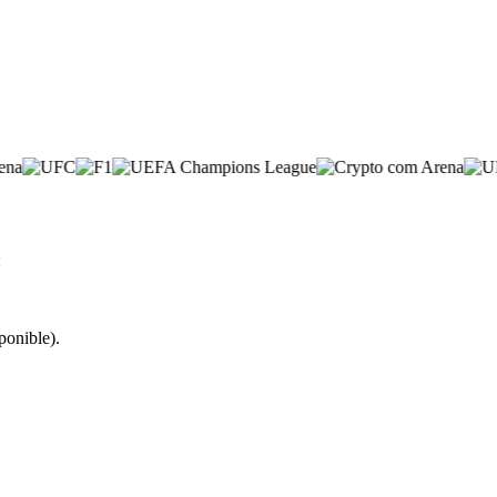
:
ponible).