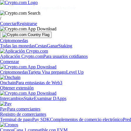
Mercados
Particulares
Empresas
Descubrir
/
Conectar
Registrarse
Criptomonedas
Todas las monedas
Cestas
Ganar
Staking
Aplicación Crypto.com
Para usuarios cotidianos
Comenzar
Criptomonedas
Tarjeta Visa prepago
Level Up
Onchain
Para entusiastas de Web3
Obtener extensión
Intercambios
Stake
Examinar DApps
Pay
Para comerciantes
Registro de comerciantes
Terminal de pago
Pay SDK
Complementos de comercio electrónico
Pred
Cronos
Capa 1 compatible con EVM