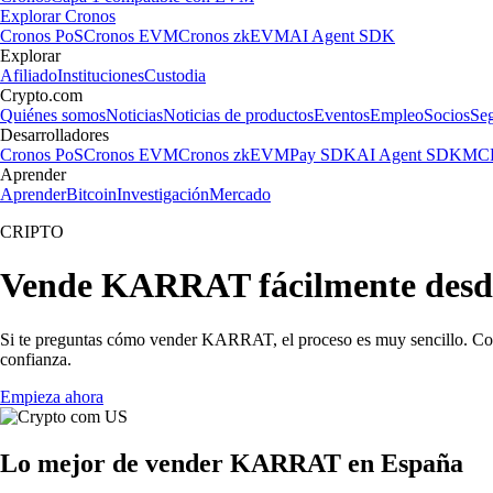
Explorar Cronos
Cronos PoS
Cronos EVM
Cronos zkEVM
AI Agent SDK
Explorar
Afiliado
Instituciones
Custodia
Crypto.com
Quiénes somos
Noticias
Noticias de productos
Eventos
Empleo
Socios
Se
Desarrolladores
Cronos PoS
Cronos EVM
Cronos zkEVM
Pay SDK
AI Agent SDK
MCP
Aprender
Aprender
Bitcoin
Investigación
Mercado
CRIPTO
Vende KARRAT fácilmente desd
Si te preguntas cómo vender KARRAT, el proceso es muy sencillo. Con
confianza.
Empieza ahora
Lo mejor de vender KARRAT en España