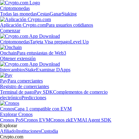
Criptomonedas
Todas las monedas
Cestas
Ganar
Staking
Aplicación Crypto.com
Para usuarios cotidianos
Comenzar
Criptomonedas
Tarjeta Visa prepago
Level Up
Onchain
Para entusiastas de Web3
Obtener extensión
Intercambios
Stake
Examinar DApps
Pay
Para comerciantes
Registro de comerciantes
Terminal de pago
Pay SDK
Complementos de comercio
electrónico
Predicciones
Cronos
Capa 1 compatible con EVM
Explorar Cronos
Cronos PoS
Cronos EVM
Cronos zkEVM
AI Agent SDK
Explorar
Afiliado
Instituciones
Custodia
Crypto.com