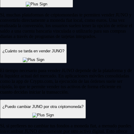
Sí, muchas plataformas de criptomonedas te permiten vender JUNO y
convertirlo directamente a moneda fiat local, como euros. Una vez
realizada la conversión, los usuarios suelen tener la opción de retirar el
saldo a una cuenta bancaria vinculada o utilizarlo para sus compras
diarias a través de programas de tarjetas integrados.
¿Cuánto se tarda en vender JUNO?
El tiempo necesario para vender JUNO depende de la plataforma y de
la liquidez actual del mercado. En aplicaciones móviles consolidadas
como la app de Crypto.com, la ejecución de las órdenes suele ser
rápida, lo que te permite vender tus activos de forma eficiente en
cuanto decidas iniciar la transacción.
¿Puedo cambiar JUNO por otra criptomoneda?
Sí, si prefieres no cambiar tus fondos a moneda fiat, a menudo puedes
intercambiar JUNO directamente por otro activo digital. Esto ofrece