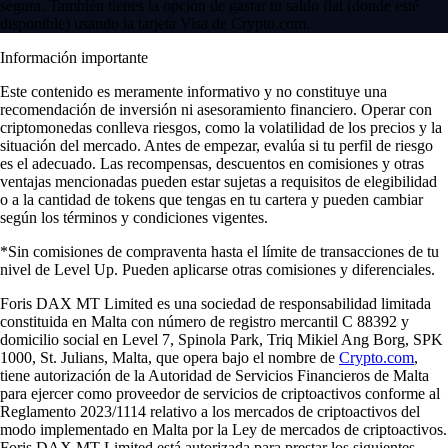
segura. También tienes la opción de gastar tu saldo fiat (donde esté
disponible) usando la tarjeta Visa de Crypto.com.
Información importante
Este contenido es meramente informativo y no constituye una
recomendación de inversión ni asesoramiento financiero. Operar con
criptomonedas conlleva riesgos, como la volatilidad de los precios y la
situación del mercado. Antes de empezar, evalúa si tu perfil de riesgo
es el adecuado. Las recompensas, descuentos en comisiones y otras
ventajas mencionadas pueden estar sujetas a requisitos de elegibilidad
o a la cantidad de tokens que tengas en tu cartera y pueden cambiar
según los términos y condiciones vigentes.
*Sin comisiones de compraventa hasta el límite de transacciones de tu
nivel de Level Up. Pueden aplicarse otras comisiones y diferenciales.
Foris DAX MT Limited es una sociedad de responsabilidad limitada
constituida en Malta con número de registro mercantil C 88392 y
domicilio social en Level 7, Spinola Park, Triq Mikiel Ang Borg, SPK
1000, St. Julians, Malta, que opera bajo el nombre de
Crypto.com
,
tiene autorización de la Autoridad de Servicios Financieros de Malta
para ejercer como proveedor de servicios de criptoactivos conforme al
Reglamento 2023/1114 relativo a los mercados de criptoactivos del
modo implementado en Malta por la Ley de mercados de criptoactivos.
Foris DAX MT Limited está autorizada para prestar los siguientes