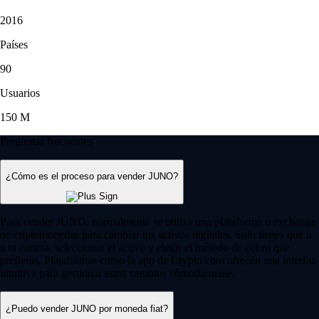
2016
Países
90
Usuarios
150 M
Preguntas frecuentes
¿Cómo es el proceso para vender JUNO?
Para vender JUNO, normalmente se utiliza una plataforma o exchange
de criptomonedas para cambiar tus activos digitales. Solo tienes que ir
a tu cartera, seleccionar el activo y elegir el método de cobro que
prefieras. Plataformas como la app de Crypto.com ofrecen una interfaz
intuitiva para gestionar estos cambios cómodamente.
¿Puedo vender JUNO por moneda fiat?