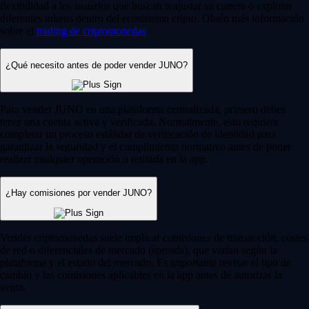
flexibilidad a los usuarios que buscan reajustar su cartera o explorar
diferentes tokens dentro del ecosistema cripto. Obtén más información
sobre el
trading de criptomonedas
.
¿Qué necesito antes de poder vender JUNO?
Para vender JUNO en una plataforma centralizada, primero debes
tener una cuenta activa y verificada. Normalmente, esto requiere
completar un proceso estándar de verificación de identidad para
garantizar la seguridad y el cumplimiento normativo antes de poder
realizar cualquier operación o retirada en la app.
¿Hay comisiones por vender JUNO?
Vender criptomonedas suele implicar comisiones de transacción, costes
de red o diferenciales de mercado (spreads), que varían según la
plataforma y el estado del mercado. Es importante revisar el tipo de
cambio y las comisiones aplicables en la app antes de autorizar la
venta.