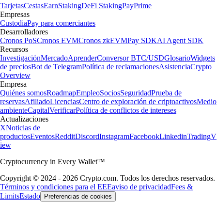
Tarjetas
Cestas
Earn
Staking
DeFi Staking
Pay
Prime
Empresas
Custodia
Pay para comerciantes
Desarrolladores
Cronos PoS
Cronos EVM
Cronos zkEVM
Pay SDK
AI Agent SDK
Recursos
Investigación
Mercado
Aprender
Conversor BTC/USD
Glosario
Widgets
de precios
Bot de Telegram
Política de reclamaciones
Asistencia
Crypto
Overview
Empresa
Quiénes somos
Roadmap
Empleo
Socios
Seguridad
Prueba de
reservas
Afiliado
Licencias
Centro de exploración de criptoactivos
Medio
ambiente
Capital
Verificar
Política de conflictos de intereses
Actualizaciones
X
Noticias de
productos
Eventos
Reddit
Discord
Instagram
Facebook
Linkedin
TradingV
iew
Cryptocurrency in Every Wallet™
Copyright © 2024 - 2026 Crypto.com. Todos los derechos reservados.
Términos y condiciones para el EEE
aviso de privacidad
Fees &
Limits
Estado
Preferencias de cookies