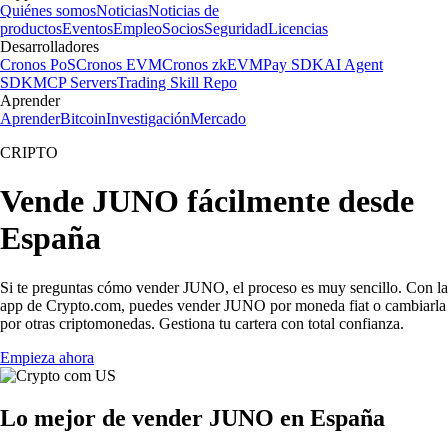
Quiénes somos
Noticias
Noticias de
productos
Eventos
Empleo
Socios
Seguridad
Licencias
Desarrolladores
Cronos PoS
Cronos EVM
Cronos zkEVM
Pay SDK
AI Agent
SDK
MCP Servers
Trading Skill Repo
Aprender
Aprender
Bitcoin
Investigación
Mercado
CRIPTO
Vende JUNO fácilmente desde
España
Si te preguntas cómo vender JUNO, el proceso es muy sencillo. Con la
app de Crypto.com, puedes vender JUNO por moneda fiat o cambiarla
por otras criptomonedas. Gestiona tu cartera con total confianza.
Empieza ahora
Lo mejor de vender JUNO en España