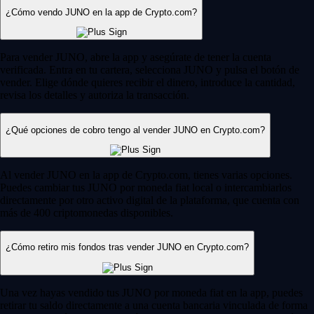
¿Cómo vendo JUNO en la app de Crypto.com?
Para vender JUNO, abre la app y asegúrate de tener la cuenta
verificada. Entra en tu cartera, selecciona JUNO y pulsa el botón de
vender. Elige dónde quieres recibir el dinero, introduce la cantidad,
revisa los detalles y autoriza la transacción.
¿Qué opciones de cobro tengo al vender JUNO en Crypto.com?
Al vender JUNO en la app de Crypto.com, tienes varias opciones.
Puedes cambiar tus JUNO por moneda fiat local o intercambiarlos
directamente por otro activo digital de la plataforma, que cuenta con
más de 400 criptomonedas disponibles.
¿Cómo retiro mis fondos tras vender JUNO en Crypto.com?
Una vez hayas vendido tus JUNO por moneda fiat en la app, puedes
retirar tu saldo directamente a una cuenta bancaria vinculada de forma