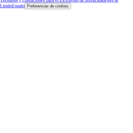
Términos y condiciones para el EEE
aviso de privacidad
Fees &
Limits
Estado
Preferencias de cookies