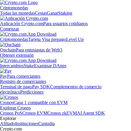
Criptomonedas
Todas las monedas
Cestas
Ganar
Staking
Aplicación Crypto.com
Para usuarios cotidianos
Comenzar
Criptomonedas
Tarjeta Visa prepago
Level Up
Onchain
Para entusiastas de Web3
Obtener extensión
Intercambios
Stake
Examinar DApps
Pay
Para comerciantes
Registro de comerciantes
Terminal de pago
Pay SDK
Complementos de comercio
electrónico
Predicciones
Cronos
Capa 1 compatible con EVM
Explorar Cronos
Cronos PoS
Cronos EVM
Cronos zkEVM
AI Agent SDK
Explorar
Afiliado
Instituciones
Custodia
Crypto.com