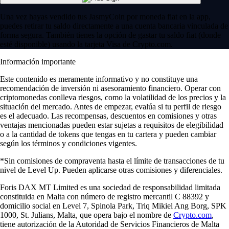
Una vez hayas vendido tus JasmyCoin por moneda fiat en la app,
puedes retirar tu saldo directamente a una cuenta bancaria vinculada de
forma segura. También tienes la opción de gastar tu saldo fiat (donde
esté disponible) usando la tarjeta Visa de Crypto.com.
Información importante
Este contenido es meramente informativo y no constituye una
recomendación de inversión ni asesoramiento financiero. Operar con
criptomonedas conlleva riesgos, como la volatilidad de los precios y la
situación del mercado. Antes de empezar, evalúa si tu perfil de riesgo
es el adecuado. Las recompensas, descuentos en comisiones y otras
ventajas mencionadas pueden estar sujetas a requisitos de elegibilidad
o a la cantidad de tokens que tengas en tu cartera y pueden cambiar
según los términos y condiciones vigentes.
*Sin comisiones de compraventa hasta el límite de transacciones de tu
nivel de Level Up. Pueden aplicarse otras comisiones y diferenciales.
Foris DAX MT Limited es una sociedad de responsabilidad limitada
constituida en Malta con número de registro mercantil C 88392 y
domicilio social en Level 7, Spinola Park, Triq Mikiel Ang Borg, SPK
1000, St. Julians, Malta, que opera bajo el nombre de
Crypto.com
,
tiene autorización de la Autoridad de Servicios Financieros de Malta