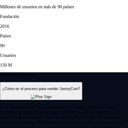
Millones de usuarios en más de 90 países
Fundación
2016
Países
90
Usuarios
150 M
Preguntas frecuentes
¿Cómo es el proceso para vender JasmyCoin?
Para vender JasmyCoin, normalmente se utiliza una plataforma o
exchange de criptomonedas para cambiar tus activos digitales. Solo
tienes que ir a tu cartera, seleccionar el activo y elegir el método de
cobro que prefieras. Plataformas como la app de Crypto.com ofrecen
una interfaz intuitiva para gestionar estos cambios cómodamente.