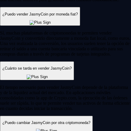
¿Puedo vender JasmyCoin por moneda fiat?
Sí, muchas plataformas de criptomonedas te permiten vender
JasmyCoin y convertirlo directamente a moneda fiat local, como euros.
Una vez realizada la conversión, los usuarios suelen tener la opción de
retirar el saldo a una cuenta bancaria vinculada o utilizarlo para sus
compras diarias a través de programas de tarjetas integrados.
¿Cuánto se tarda en vender JasmyCoin?
El tiempo necesario para vender JasmyCoin depende de la plataforma
y de la liquidez actual del mercado. En aplicaciones móviles
consolidadas como la app de Crypto.com, la ejecución de las órdenes
suele ser rápida, lo que te permite vender tus activos de forma eficiente
en cuanto decidas iniciar la transacción.
¿Puedo cambiar JasmyCoin por otra criptomoneda?