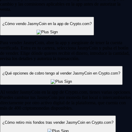
cambio y las comisiones aplicables en la app antes de autorizar la
venta.
¿Cómo vendo JasmyCoin en la app de Crypto.com?
Para vender JasmyCoin, abre la app y asegúrate de tener la cuenta
verificada. Entra en tu cartera, selecciona JasmyCoin y pulsa el botón
de vender. Elige dónde quieres recibir el dinero, introduce la cantidad,
revisa los detalles y autoriza la transacción.
¿Qué opciones de cobro tengo al vender JasmyCoin en Crypto.com?
Al vender JasmyCoin en la app de Crypto.com, tienes varias opciones.
Puedes cambiar tus JasmyCoin por moneda fiat local o intercambiarlos
directamente por otro activo digital de la plataforma, que cuenta con
más de 400 criptomonedas disponibles.
¿Cómo retiro mis fondos tras vender JasmyCoin en Crypto.com?