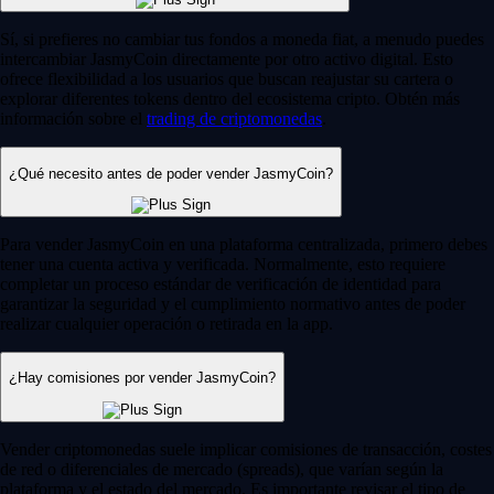
Sí, si prefieres no cambiar tus fondos a moneda fiat, a menudo puedes
intercambiar JasmyCoin directamente por otro activo digital. Esto
ofrece flexibilidad a los usuarios que buscan reajustar su cartera o
explorar diferentes tokens dentro del ecosistema cripto. Obtén más
información sobre el
trading de criptomonedas
.
¿Qué necesito antes de poder vender JasmyCoin?
Para vender JasmyCoin en una plataforma centralizada, primero debes
tener una cuenta activa y verificada. Normalmente, esto requiere
completar un proceso estándar de verificación de identidad para
garantizar la seguridad y el cumplimiento normativo antes de poder
realizar cualquier operación o retirada en la app.
¿Hay comisiones por vender JasmyCoin?
Vender criptomonedas suele implicar comisiones de transacción, costes
de red o diferenciales de mercado (spreads), que varían según la
plataforma y el estado del mercado. Es importante revisar el tipo de