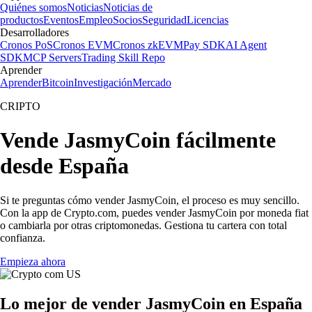
Quiénes somos
Noticias
Noticias de
productos
Eventos
Empleo
Socios
Seguridad
Licencias
Desarrolladores
Cronos PoS
Cronos EVM
Cronos zkEVM
Pay SDK
AI Agent
SDK
MCP Servers
Trading Skill Repo
Aprender
Aprender
Bitcoin
Investigación
Mercado
CRIPTO
Vende JasmyCoin fácilmente
desde España
Si te preguntas cómo vender JasmyCoin, el proceso es muy sencillo.
Con la app de Crypto.com, puedes vender JasmyCoin por moneda fiat
o cambiarla por otras criptomonedas. Gestiona tu cartera con total
confianza.
Empieza ahora
Lo mejor de vender JasmyCoin en España