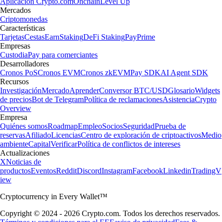
Aplicación Crypto.com
Onchain
Level Up
Mercados
Criptomonedas
Características
Tarjetas
Cestas
Earn
Staking
DeFi Staking
Pay
Prime
Empresas
Custodia
Pay para comerciantes
Desarrolladores
Cronos PoS
Cronos EVM
Cronos zkEVM
Pay SDK
AI Agent SDK
Recursos
Investigación
Mercado
Aprender
Conversor BTC/USD
Glosario
Widgets
de precios
Bot de Telegram
Política de reclamaciones
Asistencia
Crypto
Overview
Empresa
Quiénes somos
Roadmap
Empleo
Socios
Seguridad
Prueba de
reservas
Afiliado
Licencias
Centro de exploración de criptoactivos
Medio
ambiente
Capital
Verificar
Política de conflictos de intereses
Actualizaciones
X
Noticias de
productos
Eventos
Reddit
Discord
Instagram
Facebook
Linkedin
TradingV
iew
Cryptocurrency in Every Wallet™
Copyright © 2024 - 2026 Crypto.com. Todos los derechos reservados.