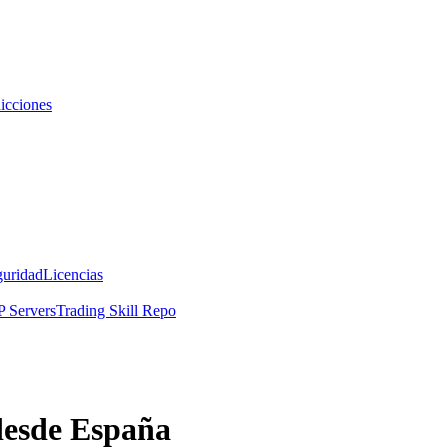
icciones
guridad
Licencias
 Servers
Trading Skill Repo
desde España