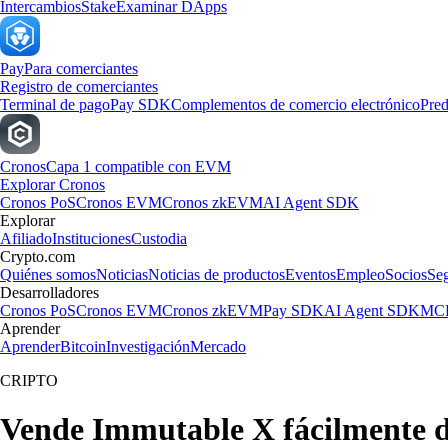
Intercambios
Stake
Examinar DApps
Pay
Para comerciantes
Registro de comerciantes
Terminal de pago
Pay SDK
Complementos de comercio electrónico
Pred
Cronos
Capa 1 compatible con EVM
Explorar Cronos
Cronos PoS
Cronos EVM
Cronos zkEVM
AI Agent SDK
Explorar
Afiliado
Instituciones
Custodia
Crypto.com
Quiénes somos
Noticias
Noticias de productos
Eventos
Empleo
Socios
Se
Desarrolladores
Cronos PoS
Cronos EVM
Cronos zkEVM
Pay SDK
AI Agent SDK
MCP
Aprender
Aprender
Bitcoin
Investigación
Mercado
CRIPTO
Vende Immutable X fácilmente 