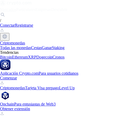
Mercados
Particulares
Empresas
Descubrir
/
Conectar
Registrarse
Criptomonedas
Todas las monedas
Cestas
Ganar
Staking
Tendencias
Bitcoin
Ethereum
XRP
Dogecoin
Cronos
Aplicación Crypto.com
Para usuarios cotidianos
Comenzar
Criptomonedas
Tarjeta Visa prepago
Level Up
Onchain
Para entusiastas de Web3
Obtener extensión