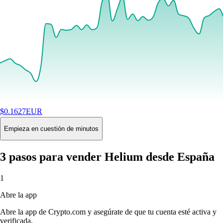
$
0.1627
EUR
+
0.28
%
24H
Buy
Empieza en cuestión de minutos
3 pasos para vender Helium desde España
1
Abre la app
Abre la app de Crypto.com y asegúrate de que tu cuenta esté activa y
verificada.