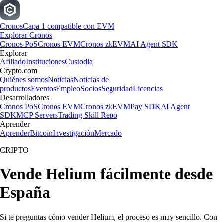
Cronos
Capa 1 compatible con EVM
Explorar Cronos
Cronos PoS
Cronos EVM
Cronos zkEVM
AI Agent SDK
Explorar
Afiliado
Instituciones
Custodia
Crypto.com
Quiénes somos
Noticias
Noticias de
productos
Eventos
Empleo
Socios
Seguridad
Licencias
Desarrolladores
Cronos PoS
Cronos EVM
Cronos zkEVM
Pay SDK
AI Agent
SDK
MCP Servers
Trading Skill Repo
Aprender
Aprender
Bitcoin
Investigación
Mercado
CRIPTO
Vende Helium fácilmente desde
España
Si te preguntas cómo vender Helium, el proceso es muy sencillo. Con