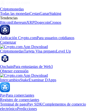
Criptomonedas
Todas las monedas
Cestas
Ganar
Staking
Tendencias
Bitcoin
Ethereum
XRP
Dogecoin
Cronos
Aplicación Crypto.com
Para usuarios cotidianos
Comenzar
Criptomonedas
Tarjeta Visa prepago
Level Up
Onchain
Para entusiastas de Web3
Obtener extensión
Intercambios
Stake
Examinar DApps
Pay
Para comerciantes
Registro de comerciantes
Terminal de pago
Pay SDK
Complementos de comercio
electrónico
Predicciones