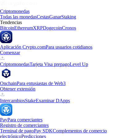
Criptomonedas
Todas las monedas
Cestas
Ganar
Staking
Tendencias
Bitcoin
Ethereum
XRP
Dogecoin
Cronos
Aplicación Crypto.com
Para usuarios cotidianos
Comenzar
Criptomonedas
Tarjeta Visa prepago
Level Up
Onchain
Para entusiastas de Web3
Obtener extensión
Intercambios
Stake
Examinar DApps
Pay
Para comerciantes
Registro de comerciantes
Terminal de pago
Pay SDK
Complementos de comercio
electrónico
Predicciones