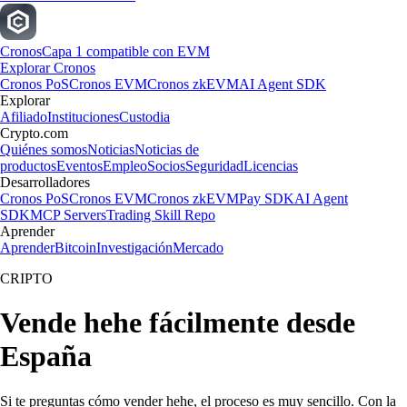
Cronos
Capa 1 compatible con EVM
Explorar Cronos
Cronos PoS
Cronos EVM
Cronos zkEVM
AI Agent SDK
Explorar
Afiliado
Instituciones
Custodia
Crypto.com
Quiénes somos
Noticias
Noticias de
productos
Eventos
Empleo
Socios
Seguridad
Licencias
Desarrolladores
Cronos PoS
Cronos EVM
Cronos zkEVM
Pay SDK
AI Agent
SDK
MCP Servers
Trading Skill Repo
Aprender
Aprender
Bitcoin
Investigación
Mercado
CRIPTO
Vende hehe fácilmente desde
España
Si te preguntas cómo vender hehe, el proceso es muy sencillo. Con la