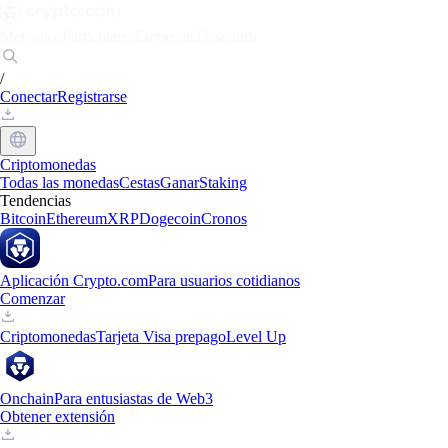
Mercados
Particulares
Empresas
Descubrir
/
Conectar
Registrarse
Criptomonedas
Todas las monedas
Cestas
Ganar
Staking
Tendencias
Bitcoin
Ethereum
XRP
Dogecoin
Cronos
Aplicación Crypto.com
Para usuarios cotidianos
Comenzar
Criptomonedas
Tarjeta Visa prepago
Level Up
Onchain
Para entusiastas de Web3
Obtener extensión