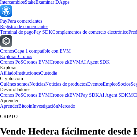
Intercambios
Stake
Examinar DApps
Pay
Para comerciantes
Registro de comerciantes
Terminal de pago
Pay SDK
Complementos de comercio electrónico
Pred
Cronos
Capa 1 compatible con EVM
Explorar Cronos
Cronos PoS
Cronos EVM
Cronos zkEVM
AI Agent SDK
Explorar
Afiliado
Instituciones
Custodia
Crypto.com
Quiénes somos
Noticias
Noticias de productos
Eventos
Empleo
Socios
Se
Desarrolladores
Cronos PoS
Cronos EVM
Cronos zkEVM
Pay SDK
AI Agent SDK
MCP
Aprender
Aprender
Bitcoin
Investigación
Mercado
CRIPTO
Vende Hedera fácilmente desde 