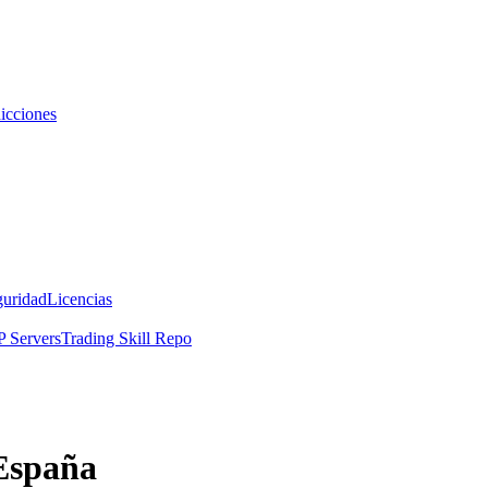
icciones
guridad
Licencias
 Servers
Trading Skill Repo
España