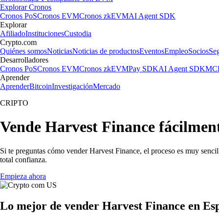
Explorar Cronos
Cronos PoS
Cronos EVM
Cronos zkEVM
AI Agent SDK
Explorar
Afiliado
Instituciones
Custodia
Crypto.com
Quiénes somos
Noticias
Noticias de productos
Eventos
Empleo
Socios
Se
Desarrolladores
Cronos PoS
Cronos EVM
Cronos zkEVM
Pay SDK
AI Agent SDK
MCP
Aprender
Aprender
Bitcoin
Investigación
Mercado
CRIPTO
Vende Harvest Finance fácilmen
Si te preguntas cómo vender Harvest Finance, el proceso es muy sencil
total confianza.
Empieza ahora
Lo mejor de vender Harvest Finance en Es