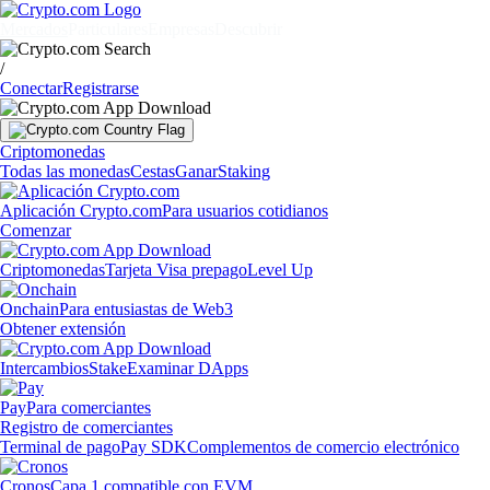
Mercados
Particulares
Empresas
Descubrir
/
Conectar
Registrarse
Criptomonedas
Todas las monedas
Cestas
Ganar
Staking
Aplicación Crypto.com
Para usuarios cotidianos
Comenzar
Criptomonedas
Tarjeta Visa prepago
Level Up
Onchain
Para entusiastas de Web3
Obtener extensión
Intercambios
Stake
Examinar DApps
Pay
Para comerciantes
Registro de comerciantes
Terminal de pago
Pay SDK
Complementos de comercio electrónico
Cronos
Capa 1 compatible con EVM