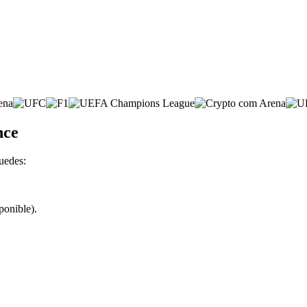
nce
uedes:
ponible).