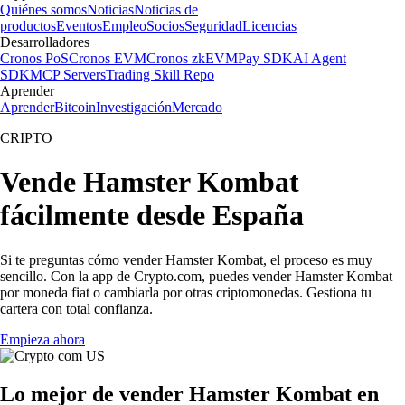
Quiénes somos
Noticias
Noticias de
productos
Eventos
Empleo
Socios
Seguridad
Licencias
Desarrolladores
Cronos PoS
Cronos EVM
Cronos zkEVM
Pay SDK
AI Agent
SDK
MCP Servers
Trading Skill Repo
Aprender
Aprender
Bitcoin
Investigación
Mercado
CRIPTO
Vende Hamster Kombat
fácilmente desde España
Si te preguntas cómo vender Hamster Kombat, el proceso es muy
sencillo. Con la app de Crypto.com, puedes vender Hamster Kombat
por moneda fiat o cambiarla por otras criptomonedas. Gestiona tu
cartera con total confianza.
Empieza ahora
Lo mejor de vender Hamster Kombat en