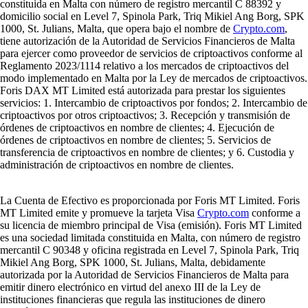
constituida en Malta con número de registro mercantil C 88392 y
domicilio social en Level 7, Spinola Park, Triq Mikiel Ang Borg, SPK
1000, St. Julians, Malta, que opera bajo el nombre de
Crypto.com
,
tiene autorización de la Autoridad de Servicios Financieros de Malta
para ejercer como proveedor de servicios de criptoactivos conforme al
Reglamento 2023/1114 relativo a los mercados de criptoactivos del
modo implementado en Malta por la Ley de mercados de criptoactivos.
Foris DAX MT Limited está autorizada para prestar los siguientes
servicios: 1. Intercambio de criptoactivos por fondos; 2. Intercambio de
criptoactivos por otros criptoactivos; 3. Recepción y transmisión de
órdenes de criptoactivos en nombre de clientes; 4. Ejecución de
órdenes de criptoactivos en nombre de clientes; 5. Servicios de
transferencia de criptoactivos en nombre de clientes; y 6. Custodia y
administración de criptoactivos en nombre de clientes.
La Cuenta de Efectivo es proporcionada por Foris MT Limited. Foris
MT Limited emite y promueve la tarjeta Visa
Crypto.com
conforme a
su licencia de miembro principal de Visa (emisión). Foris MT Limited
es una sociedad limitada constituida en Malta, con número de registro
mercantil C 90348 y oficina registrada en Level 7, Spinola Park, Triq
Mikiel Ang Borg, SPK 1000, St. Julians, Malta, debidamente
autorizada por la Autoridad de Servicios Financieros de Malta para
emitir dinero electrónico en virtud del anexo III de la Ley de
instituciones financieras que regula las instituciones de dinero