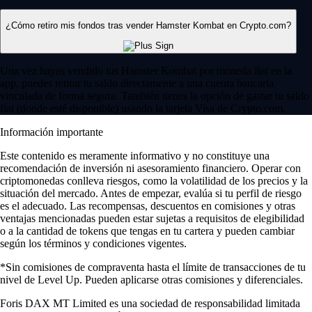
¿Cómo retiro mis fondos tras vender Hamster Kombat en Crypto.com?
Una vez hayas vendido tus Hamster Kombat por moneda fiat en la
app, puedes retirar tu saldo directamente a una cuenta bancaria
vinculada de forma segura. También tienes la opción de gastar tu saldo
fiat (donde esté disponible) usando la tarjeta Visa de Crypto.com.
Información importante
Este contenido es meramente informativo y no constituye una
recomendación de inversión ni asesoramiento financiero. Operar con
criptomonedas conlleva riesgos, como la volatilidad de los precios y la
situación del mercado. Antes de empezar, evalúa si tu perfil de riesgo
es el adecuado. Las recompensas, descuentos en comisiones y otras
ventajas mencionadas pueden estar sujetas a requisitos de elegibilidad
o a la cantidad de tokens que tengas en tu cartera y pueden cambiar
según los términos y condiciones vigentes.
*Sin comisiones de compraventa hasta el límite de transacciones de tu
nivel de Level Up. Pueden aplicarse otras comisiones y diferenciales.
Foris DAX MT Limited es una sociedad de responsabilidad limitada