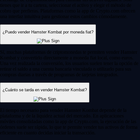
tienes que ir a tu cartera, seleccionar el activo y elegir el método de
cobro que prefieras. Plataformas como la app de Crypto.com ofrecen
una interfaz intuitiva para gestionar estos cambios cómodamente.
¿Puedo vender Hamster Kombat por moneda fiat?
Sí, muchas plataformas de criptomonedas te permiten vender Hamster
Kombat y convertirlo directamente a moneda fiat local, como euros.
Una vez realizada la conversión, los usuarios suelen tener la opción de
retirar el saldo a una cuenta bancaria vinculada o utilizarlo para sus
compras diarias a través de programas de tarjetas integrados.
¿Cuánto se tarda en vender Hamster Kombat?
El tiempo necesario para vender Hamster Kombat depende de la
plataforma y de la liquidez actual del mercado. En aplicaciones
móviles consolidadas como la app de Crypto.com, la ejecución de las
órdenes suele ser rápida, lo que te permite vender tus activos de forma
eficiente en cuanto decidas iniciar la transacción.