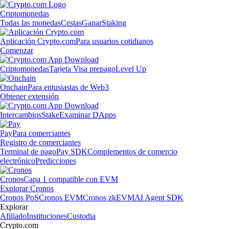
Criptomonedas
Todas las monedas
Cestas
Ganar
Staking
Aplicación Crypto.com
Para usuarios cotidianos
Comenzar
Criptomonedas
Tarjeta Visa prepago
Level Up
Onchain
Para entusiastas de Web3
Obtener extensión
Intercambios
Stake
Examinar DApps
Pay
Para comerciantes
Registro de comerciantes
Terminal de pago
Pay SDK
Complementos de comercio
electrónico
Predicciones
Cronos
Capa 1 compatible con EVM
Explorar Cronos
Cronos PoS
Cronos EVM
Cronos zkEVM
AI Agent SDK
Explorar
Afiliado
Instituciones
Custodia
Crypto.com