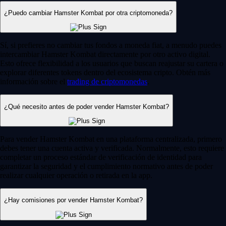
¿Puedo cambiar Hamster Kombat por otra criptomoneda?
Sí, si prefieres no cambiar tus fondos a moneda fiat, a menudo puedes
intercambiar Hamster Kombat directamente por otro activo digital.
Esto ofrece flexibilidad a los usuarios que buscan reajustar su cartera o
explorar diferentes tokens dentro del ecosistema cripto. Obtén más
información sobre el
trading de criptomonedas
.
¿Qué necesito antes de poder vender Hamster Kombat?
Para vender Hamster Kombat en una plataforma centralizada, primero
debes tener una cuenta activa y verificada. Normalmente, esto requiere
completar un proceso estándar de verificación de identidad para
garantizar la seguridad y el cumplimiento normativo antes de poder
realizar cualquier operación o retirada en la app.
¿Hay comisiones por vender Hamster Kombat?