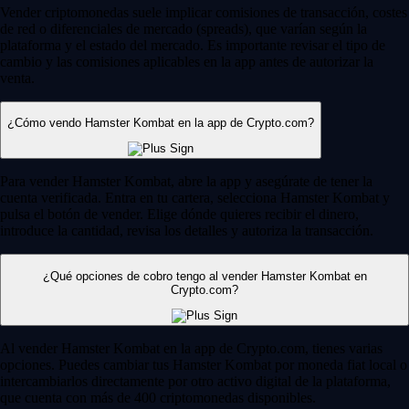
Vender criptomonedas suele implicar comisiones de transacción, costes
de red o diferenciales de mercado (spreads), que varían según la
plataforma y el estado del mercado. Es importante revisar el tipo de
cambio y las comisiones aplicables en la app antes de autorizar la
venta.
¿Cómo vendo Hamster Kombat en la app de Crypto.com?
Para vender Hamster Kombat, abre la app y asegúrate de tener la
cuenta verificada. Entra en tu cartera, selecciona Hamster Kombat y
pulsa el botón de vender. Elige dónde quieres recibir el dinero,
introduce la cantidad, revisa los detalles y autoriza la transacción.
¿Qué opciones de cobro tengo al vender Hamster Kombat en
Crypto.com?
Al vender Hamster Kombat en la app de Crypto.com, tienes varias
opciones. Puedes cambiar tus Hamster Kombat por moneda fiat local o
intercambiarlos directamente por otro activo digital de la plataforma,
que cuenta con más de 400 criptomonedas disponibles.