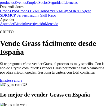
productos
Eventos
Empleo
Socios
Seguridad
Licencias
Desarrolladores
Cronos PoS
Cronos EVM
Cronos zkEVM
Pay SDK
AI Agent
SDK
MCP Servers
Trading Skill Repo
Aprender
Aprender
Bitcoin
Investigación
Mercado
CRIPTO
Vende Grass fácilmente desde
España
Si te preguntas cómo vender Grass, el proceso es muy sencillo. Con la
app de Crypto.com, puedes vender Grass por moneda fiat o cambiarla
por otras criptomonedas. Gestiona tu cartera con total confianza.
Empieza ahora
Lo mejor de vender Grass en España