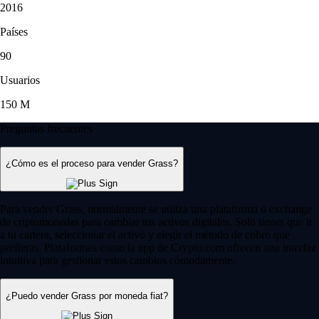
2016
Países
90
Usuarios
150 M
Preguntas frecuentes
¿Cómo es el proceso para vender Grass?
Para vender Grass, normalmente se utiliza una plataforma o exchange
de criptomonedas para cambiar tus activos digitales. Solo tienes que ir
a tu cartera, seleccionar el activo y elegir el método de cobro que
prefieras. Plataformas como la app de Crypto.com ofrecen una interfaz
intuitiva para gestionar estos cambios cómodamente.
¿Puedo vender Grass por moneda fiat?