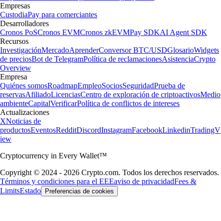
Empresas
Custodia
Pay para comerciantes
Desarrolladores
Cronos PoS
Cronos EVM
Cronos zkEVM
Pay SDK
AI Agent SDK
Recursos
Investigación
Mercado
Aprender
Conversor BTC/USD
Glosario
Widgets
de precios
Bot de Telegram
Política de reclamaciones
Asistencia
Crypto
Overview
Empresa
Quiénes somos
Roadmap
Empleo
Socios
Seguridad
Prueba de
reservas
Afiliado
Licencias
Centro de exploración de criptoactivos
Medio
ambiente
Capital
Verificar
Política de conflictos de intereses
Actualizaciones
X
Noticias de
productos
Eventos
Reddit
Discord
Instagram
Facebook
Linkedin
TradingV
iew
Cryptocurrency in Every Wallet™
Copyright © 2024 - 2026 Crypto.com. Todos los derechos reservados.
Términos y condiciones para el EEE
aviso de privacidad
Fees &
Limits
Estado
Preferencias de cookies