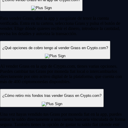
Para vender Grass, abre la app y asegúrate de tener la cuenta
verificada. Entra en tu cartera, selecciona Grass y pulsa el botón de
vender. Elige dónde quieres recibir el dinero, introduce la cantidad,
revisa los detalles y autoriza la transacción.
¿Qué opciones de cobro tengo al vender Grass en Crypto.com?
Al vender Grass en la app de Crypto.com, tienes varias opciones.
Puedes cambiar tus Grass por moneda fiat local o intercambiarlos
directamente por otro activo digital de la plataforma, que cuenta con
más de 400 criptomonedas disponibles.
¿Cómo retiro mis fondos tras vender Grass en Crypto.com?
Una vez hayas vendido tus Grass por moneda fiat en la app, puedes
retirar tu saldo directamente a una cuenta bancaria vinculada de forma
segura. También tienes la opción de gastar tu saldo fiat (donde esté