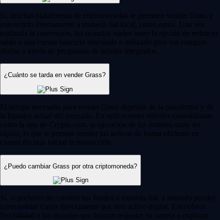
Sí, muchas plataformas de criptomonedas te permiten vender Grass y
convertirlo directamente a moneda fiat local, como euros. Una vez
realizada la conversión, los usuarios suelen tener la opción de retirar el
saldo a una cuenta bancaria vinculada o utilizarlo para sus compras
diarias a través de programas de tarjetas integrados.
¿Cuánto se tarda en vender Grass?
El tiempo necesario para vender Grass depende de la plataforma y de
la liquidez actual del mercado. En aplicaciones móviles consolidadas
como la app de Crypto.com, la ejecución de las órdenes suele ser
rápida, lo que te permite vender tus activos de forma eficiente en
cuanto decidas iniciar la transacción.
¿Puedo cambiar Grass por otra criptomoneda?
Sí, si prefieres no cambiar tus fondos a moneda fiat, a menudo puedes
intercambiar Grass directamente por otro activo digital. Esto ofrece
flexibilidad a los usuarios que buscan reajustar su cartera o explorar