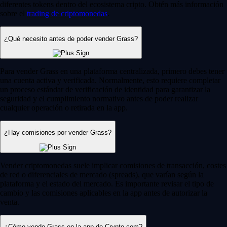
diferentes tokens dentro del ecosistema cripto. Obtén más información
sobre el
trading de criptomonedas
.
¿Qué necesito antes de poder vender Grass?
Para vender Grass en una plataforma centralizada, primero debes tener
una cuenta activa y verificada. Normalmente, esto requiere completar
un proceso estándar de verificación de identidad para garantizar la
seguridad y el cumplimiento normativo antes de poder realizar
cualquier operación o retirada en la app.
¿Hay comisiones por vender Grass?
Vender criptomonedas suele implicar comisiones de transacción, costes
de red o diferenciales de mercado (spreads), que varían según la
plataforma y el estado del mercado. Es importante revisar el tipo de
cambio y las comisiones aplicables en la app antes de autorizar la
venta.
¿Cómo vendo Grass en la app de Crypto.com?