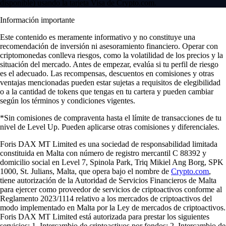
disponible) usando la tarjeta Visa de Crypto.com.
Información importante
Este contenido es meramente informativo y no constituye una
recomendación de inversión ni asesoramiento financiero. Operar con
criptomonedas conlleva riesgos, como la volatilidad de los precios y la
situación del mercado. Antes de empezar, evalúa si tu perfil de riesgo
es el adecuado. Las recompensas, descuentos en comisiones y otras
ventajas mencionadas pueden estar sujetas a requisitos de elegibilidad
o a la cantidad de tokens que tengas en tu cartera y pueden cambiar
según los términos y condiciones vigentes.
*Sin comisiones de compraventa hasta el límite de transacciones de tu
nivel de Level Up. Pueden aplicarse otras comisiones y diferenciales.
Foris DAX MT Limited es una sociedad de responsabilidad limitada
constituida en Malta con número de registro mercantil C 88392 y
domicilio social en Level 7, Spinola Park, Triq Mikiel Ang Borg, SPK
1000, St. Julians, Malta, que opera bajo el nombre de
Crypto.com
,
tiene autorización de la Autoridad de Servicios Financieros de Malta
para ejercer como proveedor de servicios de criptoactivos conforme al
Reglamento 2023/1114 relativo a los mercados de criptoactivos del
modo implementado en Malta por la Ley de mercados de criptoactivos.
Foris DAX MT Limited está autorizada para prestar los siguientes
servicios: 1. Intercambio de criptoactivos por fondos; 2. Intercambio de