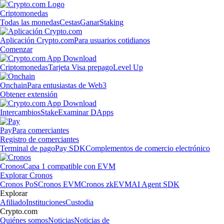
Criptomonedas
Todas las monedas
Cestas
Ganar
Staking
Aplicación Crypto.com
Para usuarios cotidianos
Comenzar
Criptomonedas
Tarjeta Visa prepago
Level Up
Onchain
Para entusiastas de Web3
Obtener extensión
Intercambios
Stake
Examinar DApps
Pay
Para comerciantes
Registro de comerciantes
Terminal de pago
Pay SDK
Complementos de comercio electrónico
Cronos
Capa 1 compatible con EVM
Explorar Cronos
Cronos PoS
Cronos EVM
Cronos zkEVM
AI Agent SDK
Explorar
Afiliado
Instituciones
Custodia
Crypto.com
Quiénes somos
Noticias
Noticias de