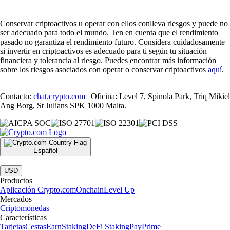
Conservar criptoactivos u operar con ellos conlleva riesgos y puede no
ser adecuado para todo el mundo. Ten en cuenta que el rendimiento
pasado no garantiza el rendimiento futuro. Considera cuidadosamente
si invertir en criptoactivos es adecuado para ti según tu situación
financiera y tolerancia al riesgo. Puedes encontrar más información
sobre los riesgos asociados con operar o conservar criptoactivos
aquí
.
Contacto:
chat.crypto.com
| Oficina: Level 7, Spinola Park, Triq Mikiel
Ang Borg, St Julians SPK 1000 Malta.
Español
|
USD
Productos
Aplicación Crypto.com
Onchain
Level Up
Mercados
Criptomonedas
Características
Tarjetas
Cestas
Earn
Staking
DeFi Staking
Pay
Prime