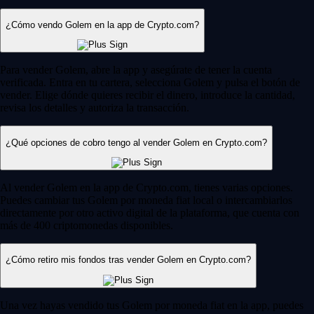
¿Cómo vendo Golem en la app de Crypto.com?
Para vender Golem, abre la app y asegúrate de tener la cuenta
verificada. Entra en tu cartera, selecciona Golem y pulsa el botón de
vender. Elige dónde quieres recibir el dinero, introduce la cantidad,
revisa los detalles y autoriza la transacción.
¿Qué opciones de cobro tengo al vender Golem en Crypto.com?
Al vender Golem en la app de Crypto.com, tienes varias opciones.
Puedes cambiar tus Golem por moneda fiat local o intercambiarlos
directamente por otro activo digital de la plataforma, que cuenta con
más de 400 criptomonedas disponibles.
¿Cómo retiro mis fondos tras vender Golem en Crypto.com?
Una vez hayas vendido tus Golem por moneda fiat en la app, puedes