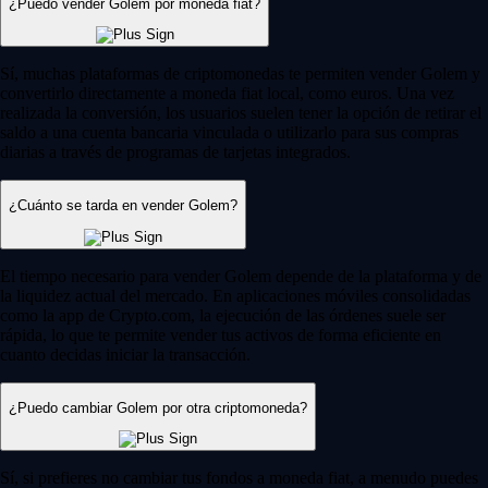
¿Puedo vender Golem por moneda fiat?
Sí, muchas plataformas de criptomonedas te permiten vender Golem y
convertirlo directamente a moneda fiat local, como euros. Una vez
realizada la conversión, los usuarios suelen tener la opción de retirar el
saldo a una cuenta bancaria vinculada o utilizarlo para sus compras
diarias a través de programas de tarjetas integrados.
¿Cuánto se tarda en vender Golem?
El tiempo necesario para vender Golem depende de la plataforma y de
la liquidez actual del mercado. En aplicaciones móviles consolidadas
como la app de Crypto.com, la ejecución de las órdenes suele ser
rápida, lo que te permite vender tus activos de forma eficiente en
cuanto decidas iniciar la transacción.
¿Puedo cambiar Golem por otra criptomoneda?
Sí, si prefieres no cambiar tus fondos a moneda fiat, a menudo puedes