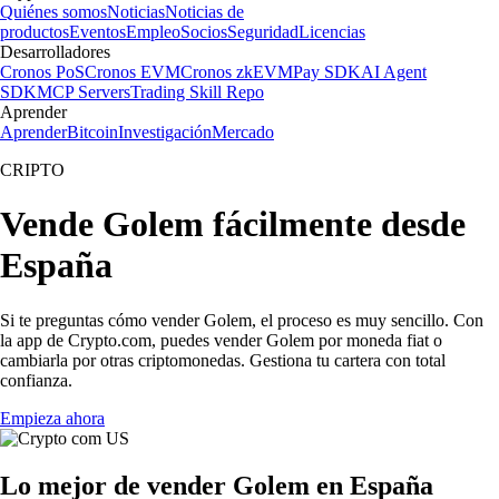
Quiénes somos
Noticias
Noticias de
productos
Eventos
Empleo
Socios
Seguridad
Licencias
Desarrolladores
Cronos PoS
Cronos EVM
Cronos zkEVM
Pay SDK
AI Agent
SDK
MCP Servers
Trading Skill Repo
Aprender
Aprender
Bitcoin
Investigación
Mercado
CRIPTO
Vende Golem fácilmente desde
España
Si te preguntas cómo vender Golem, el proceso es muy sencillo. Con
la app de Crypto.com, puedes vender Golem por moneda fiat o
cambiarla por otras criptomonedas. Gestiona tu cartera con total
confianza.
Empieza ahora
Lo mejor de vender Golem en España