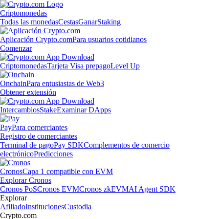
Criptomonedas
Todas las monedas
Cestas
Ganar
Staking
Aplicación Crypto.com
Para usuarios cotidianos
Comenzar
Criptomonedas
Tarjeta Visa prepago
Level Up
Onchain
Para entusiastas de Web3
Obtener extensión
Intercambios
Stake
Examinar DApps
Pay
Para comerciantes
Registro de comerciantes
Terminal de pago
Pay SDK
Complementos de comercio
electrónico
Predicciones
Cronos
Capa 1 compatible con EVM
Explorar Cronos
Cronos PoS
Cronos EVM
Cronos zkEVM
AI Agent SDK
Explorar
Afiliado
Instituciones
Custodia
Crypto.com