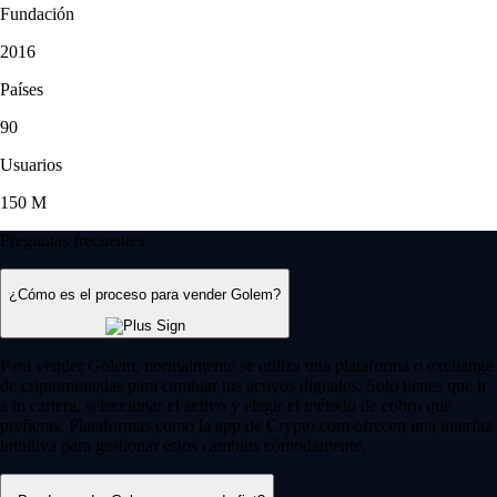
Fundación
2016
Países
90
Usuarios
150 M
Preguntas frecuentes
¿Cómo es el proceso para vender Golem?
Para vender Golem, normalmente se utiliza una plataforma o exchange
de criptomonedas para cambiar tus activos digitales. Solo tienes que ir
a tu cartera, seleccionar el activo y elegir el método de cobro que
prefieras. Plataformas como la app de Crypto.com ofrecen una interfaz
intuitiva para gestionar estos cambios cómodamente.