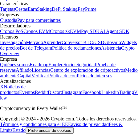
Características
Tarjetas
Cestas
Earn
Staking
DeFi Staking
Pay
Prime
Empresas
Custodia
Pay para comerciantes
Desarrolladores
Cronos PoS
Cronos EVM
Cronos zkEVM
Pay SDK
AI Agent SDK
Recursos
Investigación
Mercado
Aprender
Conversor BTC/USD
Glosario
Widgets
de precios
Bot de Telegram
Política de reclamaciones
Asistencia
Crypto
Overview
Empresa
Quiénes somos
Roadmap
Empleo
Socios
Seguridad
Prueba de
reservas
Afiliado
Licencias
Centro de exploración de criptoactivos
Medio
ambiente
Capital
Verificar
Política de conflictos de intereses
Actualizaciones
X
Noticias de
productos
Eventos
Reddit
Discord
Instagram
Facebook
Linkedin
TradingV
iew
Cryptocurrency in Every Wallet™
Copyright © 2024 - 2026 Crypto.com. Todos los derechos reservados.
Términos y condiciones para el EEE
aviso de privacidad
Fees &
Limits
Estado
Preferencias de cookies