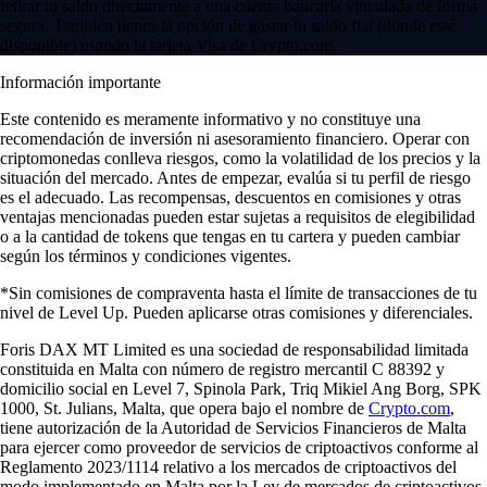
retirar tu saldo directamente a una cuenta bancaria vinculada de forma
segura. También tienes la opción de gastar tu saldo fiat (donde esté
disponible) usando la tarjeta Visa de Crypto.com.
Información importante
Este contenido es meramente informativo y no constituye una
recomendación de inversión ni asesoramiento financiero. Operar con
criptomonedas conlleva riesgos, como la volatilidad de los precios y la
situación del mercado. Antes de empezar, evalúa si tu perfil de riesgo
es el adecuado. Las recompensas, descuentos en comisiones y otras
ventajas mencionadas pueden estar sujetas a requisitos de elegibilidad
o a la cantidad de tokens que tengas en tu cartera y pueden cambiar
según los términos y condiciones vigentes.
*Sin comisiones de compraventa hasta el límite de transacciones de tu
nivel de Level Up. Pueden aplicarse otras comisiones y diferenciales.
Foris DAX MT Limited es una sociedad de responsabilidad limitada
constituida en Malta con número de registro mercantil C 88392 y
domicilio social en Level 7, Spinola Park, Triq Mikiel Ang Borg, SPK
1000, St. Julians, Malta, que opera bajo el nombre de
Crypto.com
,
tiene autorización de la Autoridad de Servicios Financieros de Malta
para ejercer como proveedor de servicios de criptoactivos conforme al
Reglamento 2023/1114 relativo a los mercados de criptoactivos del
modo implementado en Malta por la Ley de mercados de criptoactivos.