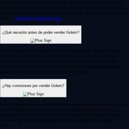
intercambiar Golem directamente por otro activo digital. Esto ofrece
flexibilidad a los usuarios que buscan reajustar su cartera o explorar
diferentes tokens dentro del ecosistema cripto. Obtén más información
sobre el
trading de criptomonedas
.
¿Qué necesito antes de poder vender Golem?
Para vender Golem en una plataforma centralizada, primero debes
tener una cuenta activa y verificada. Normalmente, esto requiere
completar un proceso estándar de verificación de identidad para
garantizar la seguridad y el cumplimiento normativo antes de poder
realizar cualquier operación o retirada en la app.
¿Hay comisiones por vender Golem?
Vender criptomonedas suele implicar comisiones de transacción, costes
de red o diferenciales de mercado (spreads), que varían según la
plataforma y el estado del mercado. Es importante revisar el tipo de
cambio y las comisiones aplicables en la app antes de autorizar la
venta.