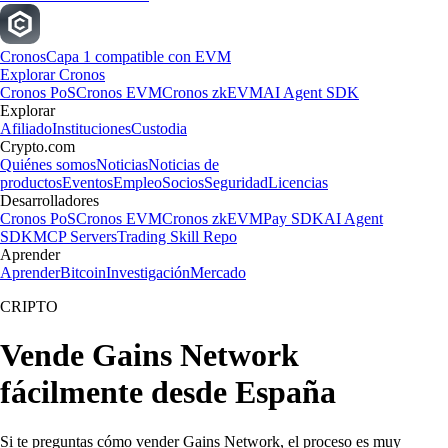
Cronos
Capa 1 compatible con EVM
Explorar Cronos
Cronos PoS
Cronos EVM
Cronos zkEVM
AI Agent SDK
Explorar
Afiliado
Instituciones
Custodia
Crypto.com
Quiénes somos
Noticias
Noticias de
productos
Eventos
Empleo
Socios
Seguridad
Licencias
Desarrolladores
Cronos PoS
Cronos EVM
Cronos zkEVM
Pay SDK
AI Agent
SDK
MCP Servers
Trading Skill Repo
Aprender
Aprender
Bitcoin
Investigación
Mercado
CRIPTO
Vende Gains Network
fácilmente desde España
Si te preguntas cómo vender Gains Network, el proceso es muy