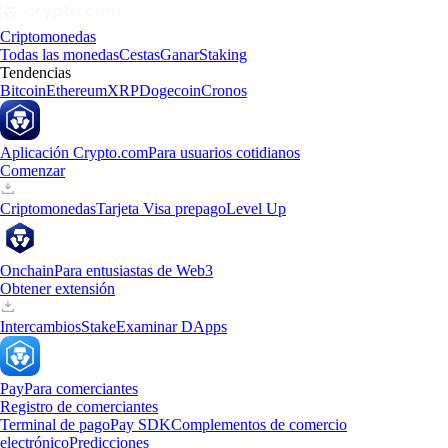
Criptomonedas
Todas las monedas
Cestas
Ganar
Staking
Tendencias
Bitcoin
Ethereum
XRP
Dogecoin
Cronos
Aplicación Crypto.com
Para usuarios cotidianos
Comenzar
Criptomonedas
Tarjeta Visa prepago
Level Up
Onchain
Para entusiastas de Web3
Obtener extensión
Intercambios
Stake
Examinar DApps
Pay
Para comerciantes
Registro de comerciantes
Terminal de pago
Pay SDK
Complementos de comercio
electrónico
Predicciones