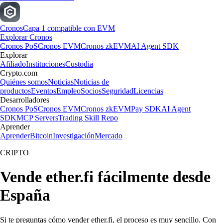
Cronos
Capa 1 compatible con EVM
Explorar Cronos
Cronos PoS
Cronos EVM
Cronos zkEVM
AI Agent SDK
Explorar
Afiliado
Instituciones
Custodia
Crypto.com
Quiénes somos
Noticias
Noticias de
productos
Eventos
Empleo
Socios
Seguridad
Licencias
Desarrolladores
Cronos PoS
Cronos EVM
Cronos zkEVM
Pay SDK
AI Agent
SDK
MCP Servers
Trading Skill Repo
Aprender
Aprender
Bitcoin
Investigación
Mercado
CRIPTO
Vende ether.fi fácilmente desde
España
Si te preguntas cómo vender ether.fi, el proceso es muy sencillo. Con