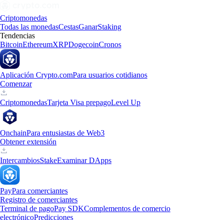
Criptomonedas
Todas las monedas
Cestas
Ganar
Staking
Tendencias
Bitcoin
Ethereum
XRP
Dogecoin
Cronos
Aplicación Crypto.com
Para usuarios cotidianos
Comenzar
Criptomonedas
Tarjeta Visa prepago
Level Up
Onchain
Para entusiastas de Web3
Obtener extensión
Intercambios
Stake
Examinar DApps
Pay
Para comerciantes
Registro de comerciantes
Terminal de pago
Pay SDK
Complementos de comercio
electrónico
Predicciones