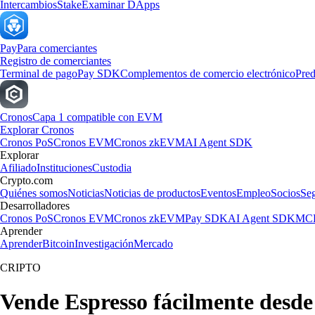
Intercambios
Stake
Examinar DApps
Pay
Para comerciantes
Registro de comerciantes
Terminal de pago
Pay SDK
Complementos de comercio electrónico
Pred
Cronos
Capa 1 compatible con EVM
Explorar Cronos
Cronos PoS
Cronos EVM
Cronos zkEVM
AI Agent SDK
Explorar
Afiliado
Instituciones
Custodia
Crypto.com
Quiénes somos
Noticias
Noticias de productos
Eventos
Empleo
Socios
Se
Desarrolladores
Cronos PoS
Cronos EVM
Cronos zkEVM
Pay SDK
AI Agent SDK
MCP
Aprender
Aprender
Bitcoin
Investigación
Mercado
CRIPTO
Vende Espresso fácilmente desd