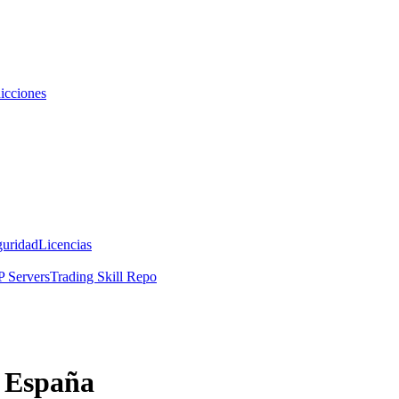
icciones
guridad
Licencias
 Servers
Trading Skill Repo
e España