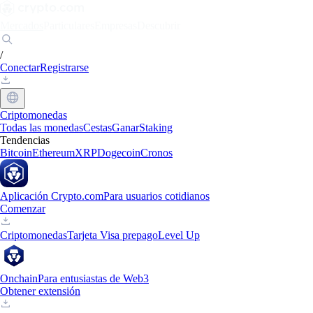
Mercados
Particulares
Empresas
Descubrir
/
Conectar
Registrarse
Criptomonedas
Todas las monedas
Cestas
Ganar
Staking
Tendencias
Bitcoin
Ethereum
XRP
Dogecoin
Cronos
Aplicación Crypto.com
Para usuarios cotidianos
Comenzar
Criptomonedas
Tarjeta Visa prepago
Level Up
Onchain
Para entusiastas de Web3
Obtener extensión